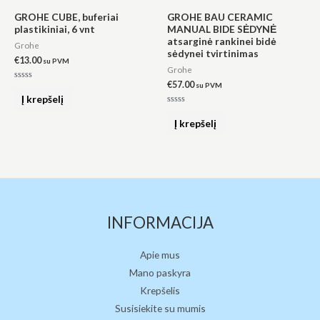
GROHE CUBE, buferiai
GROHE BAU CERAMIC
plastikiniai, 6 vnt
MANUAL BIDE SĖDYNĖ
atsarginė rankinei bidė
Grohe
sėdynei tvirtinimas
€
13.00
su PVM
Grohe
€
57.00
su PVM
Įvertinimas:
0
Į krepšelį
iš
5
Įvertinimas:
0
Į krepšelį
iš
5
INFORMACIJA
Apie mus
Mano paskyra
Krepšelis
Susisiekite su mumis