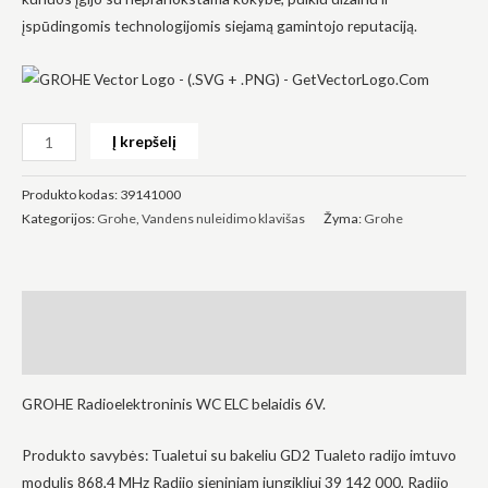
įspūdingomis technologijomis siejamą gamintojo reputaciją.
Būtinas
Į krepšelį
Šie
slapukai
yra
Produkto kodas:
39141000
privalomi.
Kategorijos:
Grohe
,
Vandens nuleidimo klavišas
Žyma:
Grohe
Jie
reikalingi,
kad
svetainė
veiktų.
Aprašymas
Atsiliepimai (0)
Statistika
Siekdami
GROHE Radioelektroninis WC ELC belaidis 6V.
pagerinti
svetainės
funkcionalumą
Produkto savybės: Tualetui su bakeliu GD2 Tualeto radijo imtuvo
ir struktūrą,
modulis 868,4 MHz Radijo sieniniam jungikliui 39 142 000, Radijo
atsižvelgdami