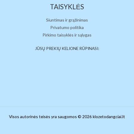
TAISYKLĖS
Siuntimas ir grąžinimas
Privatumo politika
Pirkimo taisyklės ir sąlygas
JŪSŲ PREKIŲ KELIONE RŪPINASI:
Visos autorinės teisės yra saugomos © 2026 klozetodangciai.lt