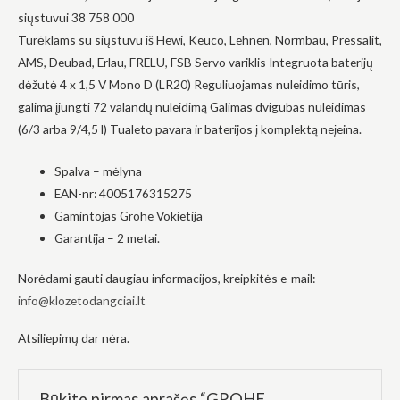
į tai, kaip
siųstuvui 38 758 000
svetainė yra
Turėklams su siųstuvu iš Hewi, Keuco, Lehnen, Normbau, Pressalit,
naudojama.
AMS, Deubad, Erlau, FRELU, FSB Servo variklis Integruota baterijų
dėžutė 4 x 1,5 V Mono D (LR20) Reguliuojamas nuleidimo tūris,
Patirtis
galima įjungti 72 valandų nuleidimą Galimas dvigubas nuleidimas
Kad mūsų
(6/3 arba 9/4,5 l) Tualeto pavara ir baterijos į komplektą neįeina.
svetainė
veiktų kuo
geriau jūsų
Spalva – mėlyna
apsilankymo
EAN-nr: 4005176315275
metu. Jei
atsisakysite
Gamintojas Grohe Vokietija
šių slapukų,
Garantija – 2 metai.
kai kurios
funkcijos iš
svetainės
Norėdami gauti daugiau informacijos, kreipkitės e-mail:
išnyks.
info@klozetodangciai.lt
Atsiliepimų dar nėra.
Rinkodara
Dalindamiesi
savo
pomėgiais ir
Būkite pirmas aprašęs “GROHE