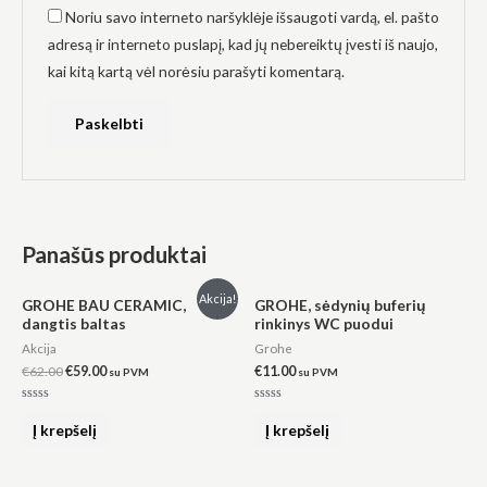
Noriu savo interneto naršyklėje išsaugoti vardą, el. pašto
adresą ir interneto puslapį, kad jų nebereiktų įvesti iš naujo,
kai kitą kartą vėl norėsiu parašyti komentarą.
Panašūs produktai
Original
Current
Akcija!
GROHE BAU CERAMIC,
GROHE, sėdynių buferių
price
price
dangtis baltas
rinkinys WC puodui
was:
is:
€62.00.
€59.00.
Akcija
Grohe
€
62.00
€
59.00
€
11.00
su PVM
su PVM
Įvertinimas:
Įvertinimas:
0
0
Į krepšelį
Į krepšelį
iš
iš
5
5