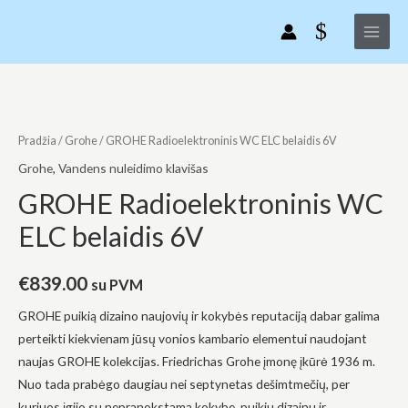
GROHE
Pereiti
Main
Radioelektroninis
prie
Menu
WC
turinio
ELC
belaidis
produkto
6V
kiekis:
GROHE
Pradžia
/
Grohe
/ GROHE Radioelektroninis WC ELC belaidis 6V
Radioelektroninis
Grohe
,
Vandens nuleidimo klavišas
WC
GROHE Radioelektroninis WC
ELC
ELC belaidis 6V
belaidis
6V
€
839.00
su PVM
GROHE puikią dizaino naujovių ir kokybės reputaciją dabar galima
perteikti kiekvienam jūsų vonios kambario elementui naudojant
naujas GROHE kolekcijas. Friedrichas Grohe įmonę įkūrė 1936 m.
Nuo tada prabėgo daugiau nei septynetas dešimtmečių, per
kuriuos įgijo su nepranokstama kokybe, puikiu dizainu ir