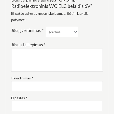
elgesiu, kai
Radioelektroninis WC ELC belaidis 6V”
lankotės
mūsų
El. pašto adresas nebus skelbiamas.
Būtini laukeliai
svetainėje,
padidinate
pažymėti
*
galimybę
pamatyti
Jūsų įvertinimas
*
suasmenintą
turinį ir
pasiūlymus.
Jūsų atsiliepimas
*
Pavadinimas
*
El.paštas
*