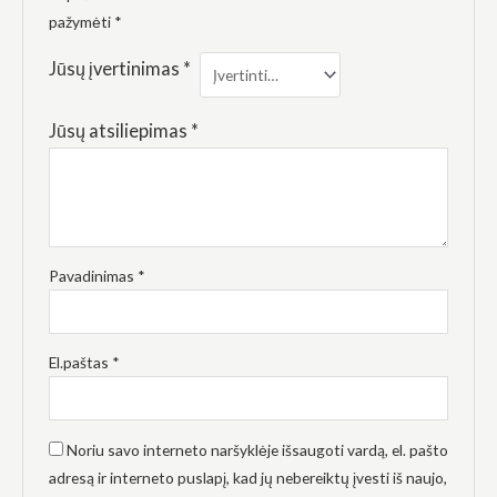
elgesiu, kai
pažymėti
*
lankotės
mūsų
svetainėje,
Jūsų įvertinimas
*
padidinate
galimybę
pamatyti
Jūsų atsiliepimas
*
suasmenintą
turinį ir
pasiūlymus.
Pavadinimas
*
El.paštas
*
Noriu savo interneto naršyklėje išsaugoti vardą, el. pašto
adresą ir interneto puslapį, kad jų nebereiktų įvesti iš naujo,