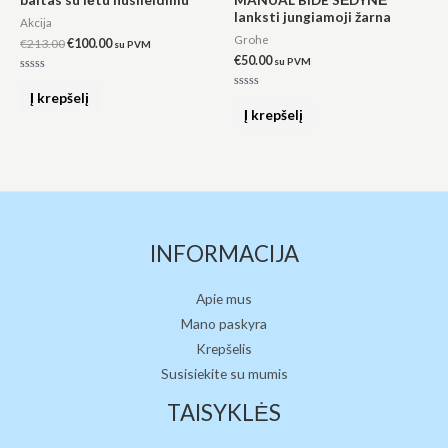
was:
is:
lanksti jungiamoji žarna
€213.00.
€100.00.
Akcija
Grohe
€
213.00
€
100.00
su PVM
€
50.00
su PVM
Įvertinimas:
0
Į krepšelį
Įvertinimas:
iš
0
Į krepšelį
5
iš
5
INFORMACIJA
Apie mus
Mano paskyra
Krepšelis
Susisiekite su mumis
TAISYKLĖS