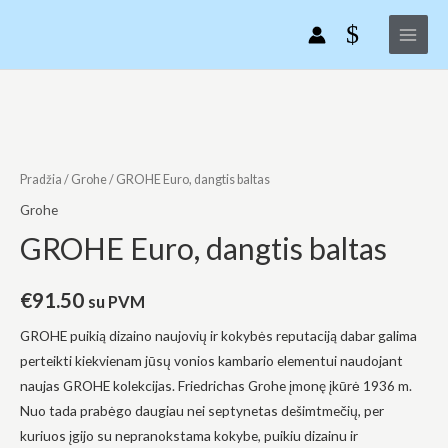
GROHE
Pereiti
Main
Euro,
prie
Menu
dangtis
turinio
baltas
produkto
kiekis:
GROHE
Euro,
Pradžia
/
Grohe
/ GROHE Euro, dangtis baltas
dangtis
Grohe
baltas
GROHE Euro, dangtis baltas
€
91.50
su PVM
GROHE puikią dizaino naujovių ir kokybės reputaciją dabar galima
perteikti kiekvienam jūsų vonios kambario elementui naudojant
naujas GROHE kolekcijas. Friedrichas Grohe įmonę įkūrė 1936 m.
Nuo tada prabėgo daugiau nei septynetas dešimtmečių, per
kuriuos įgijo su nepranokstama kokybe, puikiu dizainu ir