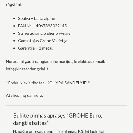
rūgštimi.
į tai, kaip
svetainė yra
naudojama.
Spalva – balta alpine
EAN.Nr. – 4067393022145
Su nerūdijančio plieno vyriais
Patirtis
Kad mūsų
Gamintojas Grohe Vokietija
svetainė
Garantija – 2 metai.
veiktų kuo
geriau jūsų
apsilankymo
Norėdami gauti daugiau informacijos, kreipkitės e-mail:
metu. Jei
info@klozetodangciai.lt
atsisakysite
šių slapukų,
kai kurios
*Prekių kiekis ribotas. KOL YRA SANDĖLYJE!!!
funkcijos iš
svetainės
Atsiliepimų dar nėra.
išnyks.
Rinkodara
Būkite pirmas aprašęs “GROHE Euro,
Dalindamiesi
dangtis baltas”
savo
pomėgiais ir
El. pašto adresas nebus skelbiamas.
Būtini laukeliai