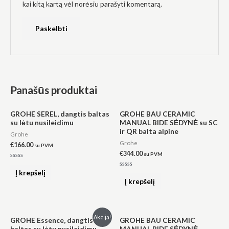
kai kitą kartą vėl norėsiu parašyti komentarą.
Panašūs produktai
GROHE SEREL, dangtis baltas
GROHE BAU CERAMIC
su lėtu nusileidimu
MANUAL BIDE SĖDYNĖ su SC
ir QR balta alpine
Grohe
Grohe
€
166.00
su PVM
€
344.00
su PVM
Įvertinimas:
0
Į krepšelį
Įvertinimas:
iš
0
Į krepšelį
5
iš
5
Original
Current
Akcija!
GROHE Essence, dangtis
GROHE BAU CERAMIC
price
price
baltas su lėtu nusileidimu
MANUAL BIDE SĖDYNĖ