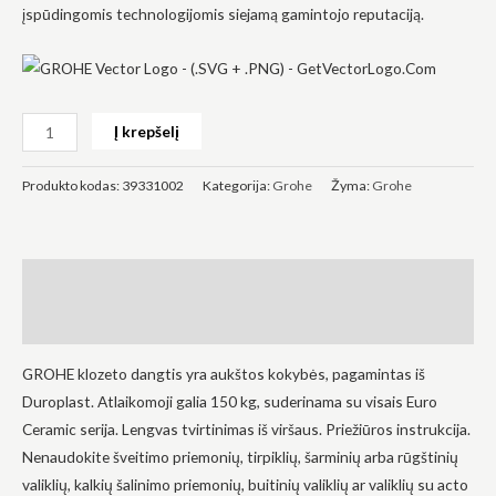
įspūdingomis technologijomis siejamą gamintojo reputaciją.
Į krepšelį
Būtinas
Šie
slapukai
Produkto kodas:
39331002
Kategorija:
Grohe
Žyma:
Grohe
yra
privalomi.
Jie
reikalingi,
kad
Aprašymas
svetainė
veiktų.
Atsiliepimai (0)
GROHE klozeto dangtis yra aukštos kokybės, pagamintas iš
Statistika
Duroplast. Atlaikomoji galia 150 kg, suderinama su visais Euro
Siekdami
pagerinti
Ceramic serija. Lengvas tvirtinimas iš viršaus. Priežiūros instrukcija.
svetainės
Nenaudokite šveitimo priemonių, tirpiklių, šarminių arba rūgštinių
funkcionalumą
ir struktūrą,
valiklių, kalkių šalinimo priemonių, buitinių valiklių ar valiklių su acto
atsižvelgdami