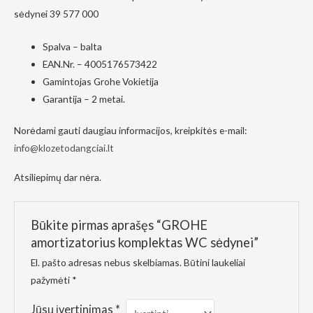
į tai, kaip
sėdynei 39 577 000
svetainė yra
naudojama.
Spalva – balta
EAN.Nr. – 4005176573422
Patirtis
Gamintojas Grohe Vokietija
Kad mūsų
Garantija – 2 metai.
svetainė
veiktų kuo
geriau jūsų
Norėdami gauti daugiau informacijos, kreipkitės e-mail:
apsilankymo
info@klozetodangciai.lt
metu. Jei
atsisakysite
Atsiliepimų dar nėra.
šių slapukų,
kai kurios
funkcijos iš
svetainės
Būkite pirmas aprašęs “GROHE
išnyks.
amortizatorius komplektas WC sėdynei”
El. pašto adresas nebus skelbiamas.
Būtini laukeliai
Rinkodara
pažymėti
*
Dalindamiesi
savo
pomėgiais ir
Jūsų įvertinimas
*