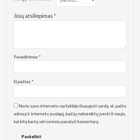
elgesiu, kai
lankotės
mūsų
Jūsų atsiliepimas
*
svetainėje,
padidinate
galimybę
pamatyti
suasmenintą
turinį ir
pasiūlymus.
Pavadinimas
*
El.paštas
*
Noriu savo interneto naršyklėje išsaugoti vardą, el. pašto
adresą ir interneto puslapį, kad jų nebereiktų įvesti iš naujo,
kai kitą kartą vėl norėsiu parašyti komentarą.