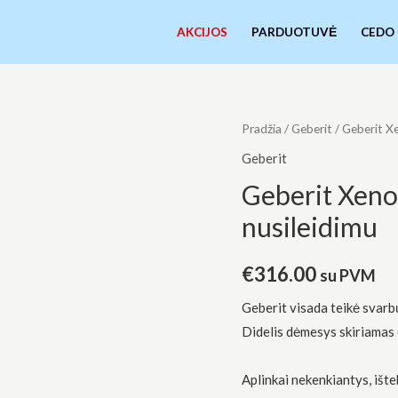
AKCIJOS
PARDUOTUVĖ
CEDO
Pradžia
/
Geberit
/ Geberit X
Geberit
Geberit Xeno²
nusileidimu
€
316.00
su PVM
Geberit visada teikė svarbų
Didelis dėmesys skiriamas 
Aplinkai nekenkiantys, ište