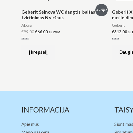
Original
Current
Akcija!
Geberit Selnova WC dangtis, baltas
Geberit X
price
price
tvirtinimas iš viršaus
nusileidi
was:
is:
€99.00.
€66.00.
Akcija
Geberit
€
99.00
€
66.00
€
312.00
su PVM
su
Įvertinimas:
Įvertinimas:
0
0
iš
iš
Į krepšelį
Daugi
5
5
INFORMACIJA
TAIS
Apie mus
Siuntimas
Mano paskyra
Privatumo