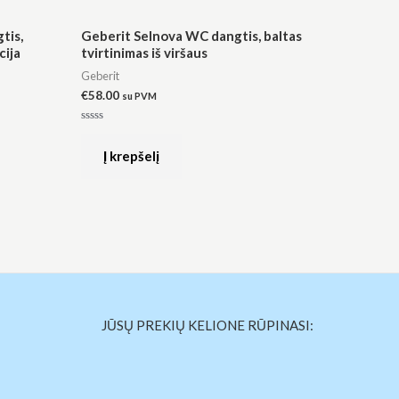
tis,
Geberit Selnova WC dangtis, baltas
cija
tvirtinimas iš viršaus
Geberit
€
58.00
su PVM
Įvertinimas:
0
iš
Į krepšelį
5
JŪSŲ PREKIŲ KELIONE RŪPINASI: