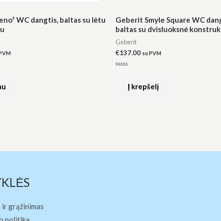
eno² WC dangtis, baltas su lėtu
Geberit Smyle Square WC dang
mu
baltas su dvisluoksnė konstruk
Geberit
€
137.00
 PVM
su PVM
Įvertinimas:
0
iš
au
Į krepšelį
5
YKLĖS
 ir grąžinimas
 politika