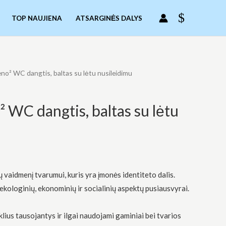
TOP NAUJIENA
ATSARGINĖS DALYS
eno² WC dangtis, baltas su lėtu nusileidimu
 WC dangtis, baltas su lėtu
 vaidmenį tvarumui, kuris yra įmonės identiteto dalis.
ekologinių, ekonominių ir socialinių aspektų pusiausvyrai.
klius tausojantys ir ilgai naudojami gaminiai bei tvarios