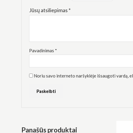
Rinkodara
Dalindamiesi
Jūsų atsiliepimas
*
savo
pomėgiais ir
elgesiu, kai
lankotės
mūsų
svetainėje,
padidinate
galimybę
Pavadinimas
*
pamatyti
suasmenintą
turinį ir
pasiūlymus.
Noriu savo interneto naršyklėje išsaugoti vardą, el.
Panašūs produktai