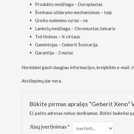
funkcionalumą
Produkto medžiaga – Duroplastas
ir struktūrą,
Švelnaus uždarymo mechanizmas – taip
atsižvelgdami
į tai, kaip
Greito nuėmimo vyriai – ne
svetainė yra
Lankstų medžiaga – Chromuotas žalvaris
naudojama.
Tvirtinimas – iš viršaus
Gamintojas – Geberit Šveicarija.
Patirtis
Garantija – 2 metai.
Kad mūsų
svetainė
veiktų kuo
Norėdami gauti daugiau informacijos, kreipkitės e-mail:
i
geriau jūsų
apsilankymo
Atsiliepimų dar nėra.
metu. Jei
atsisakysite
šių slapukų,
kai kurios
Būkite pirmas aprašęs “Geberit Xeno² W
funkcijos iš
svetainės
El. pašto adresas nebus skelbiamas.
Būtini laukeliai 
išnyks.
Jūsų įvertinimas
*