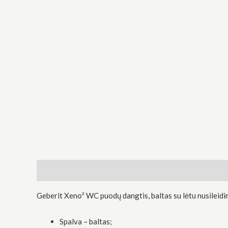
Būtinas
Šie
slapukai
yra
privalomi.
Jie
reikalingi,
kad
svetainė
veiktų.
Aprašymas
Atsiliepimai (0)
Geberit Xeno² WC puodų dangtis, baltas su lėtu nusileid
Statistika
Siekdami
pagerinti
Spalva – baltas;
svetainės