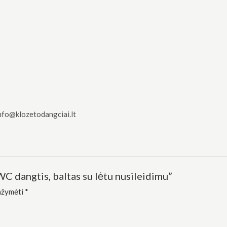
nfo@klozetodangciai.lt
C dangtis, baltas su lėtu nusileidimu”
pažymėti
*