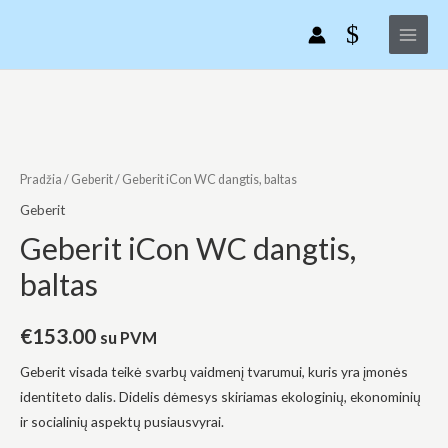
Geberit
Pereiti
Main
iCon
prie
Menu
WC
turinio
dangtis,
baltas
produkto
kiekis:
Geberit
iCon
Pradžia
/
Geberit
/ Geberit iCon WC dangtis, baltas
WC
Geberit
dangtis,
Geberit iCon WC dangtis,
baltas
baltas
€
153.00
su PVM
Geberit visada teikė svarbų vaidmenį tvarumui, kuris yra įmonės
identiteto dalis. Didelis dėmesys skiriamas ekologinių, ekonominių
ir socialinių aspektų pusiausvyrai.