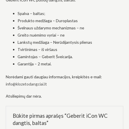
į tai, kaip
svetainė yra
Spalva – baltas;
naudojama.
Produkto medžiaga – Duroplastas
Švelnaus uždarymo mechanizmas – ne
Patirtis
Greito nuėmimo vyriai – ne
Kad mūsų
Lankstų medžiaga – Nerūdijantysis plienas
svetainė
veiktų kuo
Tvirtinimas – iš viršaus
geriau jūsų
Gamintojas – Geberit Šveicarija.
apsilankymo
metu. Jei
Garantija – 2 metai.
atsisakysite
šių slapukų,
Norėdami gauti daugiau informacijos, kreipkitės e-mail:
kai kurios
funkcijos iš
info@klozetodangciai.lt
svetainės
išnyks.
Atsiliepimų dar nėra.
Rinkodara
Būkite pirmas aprašęs “Geberit iCon WC
Dalindamiesi
savo
dangtis, baltas”
pomėgiais ir