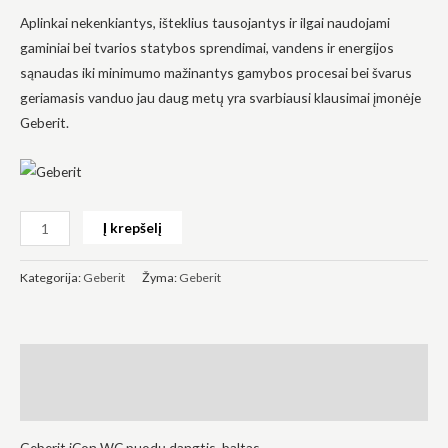
Aplinkai nekenkiantys, išteklius tausojantys ir ilgai naudojami
gaminiai bei tvarios statybos sprendimai, vandens ir energijos
sąnaudas iki minimumo mažinantys gamybos procesai bei švarus
geriamasis vanduo jau daug metų yra svarbiausi klausimai įmonėje
Geberit.
Būtinas
Šie
slapukai
yra
privalomi.
Jie
Į krepšelį
reikalingi,
kad
svetainė
Kategorija:
Geberit
Žyma:
Geberit
veiktų.
Statistika
Aprašymas
Siekdami
pagerinti
svetainės
Atsiliepimai (0)
funkcionalumą
ir struktūrą,
Geberit iCon WC puodų dangtis, baltas.
atsižvelgdami