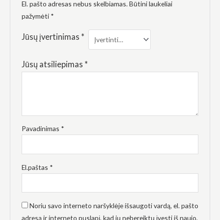
elgesiu, kai
El. pašto adresas nebus skelbiamas.
Būtini laukeliai
lankotės
pažymėti
*
mūsų
svetainėje,
Jūsų įvertinimas
*
padidinate
galimybę
pamatyti
suasmenintą
Jūsų atsiliepimas
*
turinį ir
pasiūlymus.
Pavadinimas
*
El.paštas
*
Noriu savo interneto naršyklėje išsaugoti vardą, el. pašto
adresą ir interneto puslapį, kad jų nebereiktų įvesti iš naujo,