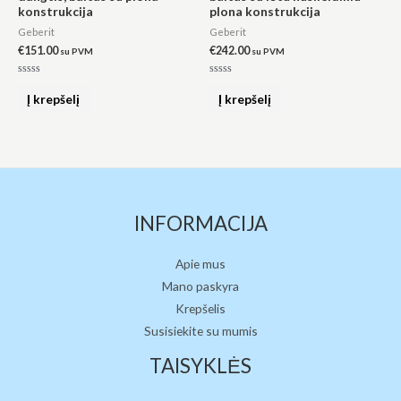
konstrukcija
plona konstrukcija
Geberit
Geberit
€
151.00
€
242.00
su PVM
su PVM
Įvertinimas:
Įvertinimas:
0
0
Į krepšelį
Į krepšelį
iš
iš
5
5
INFORMACIJA
Apie mus
Mano paskyra
Krepšelis
Susisiekite su mumis
TAISYKLĖS