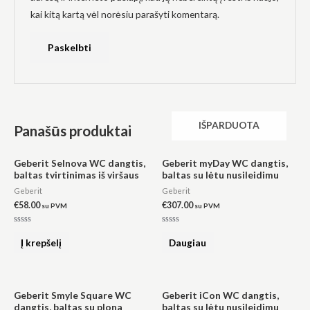
kai kitą kartą vėl norėsiu parašyti komentarą.
IŠPARDUOTA
Panašūs produktai
Geberit Selnova WC dangtis,
Geberit myDay WC dangtis,
baltas tvirtinimas iš viršaus
baltas su lėtu nusileidimu
Geberit
Geberit
€
58.00
€
307.00
su PVM
su PVM
Įvertinimas:
Įvertinimas:
0
0
Į krepšelį
Daugiau
iš
iš
5
5
Geberit Smyle Square WC
Geberit iCon WC dangtis,
dangtis, baltas su plona
baltas su lėtu nusileidimu