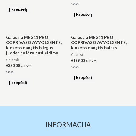
Įvertinimas:
0
Į krepšelį
Įvertinimas:
iš
0
Į krepšelį
5
iš
5
Galassia MEG11 PRO
Galassia MEG11 PRO
COPRIVASO AVVOLGENTE,
COPRIVASO AVVOLGENTE,
klozeto dangtis blizgus
klozeto dangtis baltas
juodas su lėtu nusileidimu
Galassia
Galassia
€
199.00
su PVM
€
330.00
su PVM
Įvertinimas:
0
Į krepšelį
Įvertinimas:
iš
0
Į krepšelį
5
iš
5
INFORMACIJA