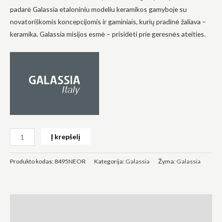
padarė Galassia etaloniniu modeliu keramikos gamyboje su
novatoriškomis koncepcijomis ir gaminiais, kurių pradinė žaliava –
keramika. Galassia misijos esmė – prisidėti prie geresnės ateities.
Būtinas
Šie
slapukai
yra
privalomi.
Jie
reikalingi,
kad
svetainė
Į krepšelį
veiktų.
Produkto kodas:
8495NEOR
Kategorija:
Galassia
Žyma:
Galassia
Statistika
Siekdami
pagerinti
svetainės
Aprašymas
funkcionalumą
ir struktūrą,
atsižvelgdami