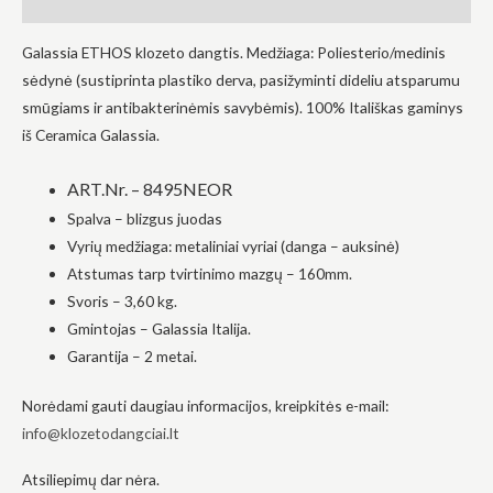
Atsiliepimai (0)
į tai, kaip
svetainė yra
Galassia ETHOS klozeto dangtis. Medžiaga: Poliesterio/medinis
naudojama.
sėdynė (sustiprinta plastiko derva, pasižyminti dideliu atsparumu
smūgiams ir antibakterinėmis savybėmis). 100% Itališkas gaminys
Patirtis
iš Ceramica Galassia.
Kad mūsų
svetainė
veiktų kuo
ART.Nr. –
8495NEOR
geriau jūsų
Spalva – blizgus juodas
apsilankymo
metu. Jei
Vyrių medžiaga: metaliniai vyriai (danga – auksinė)
atsisakysite
Atstumas tarp tvirtinimo mazgų – 160mm.
šių slapukų,
kai kurios
Svoris – 3,60 kg.
funkcijos iš
Gmintojas – Galassia Italija.
svetainės
išnyks.
Garantija – 2 metai.
Norėdami gauti daugiau informacijos, kreipkitės e-mail:
Rinkodara
info@klozetodangciai.lt
Dalindamiesi
savo
Atsiliepimų dar nėra.
pomėgiais ir