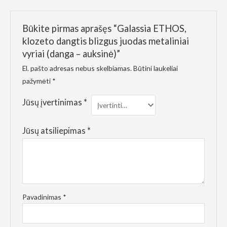
elgesiu, kai
lankotės
mūsų
Būkite pirmas aprašęs “Galassia ETHOS,
svetainėje,
padidinate
klozeto dangtis blizgus juodas metaliniai
galimybę
vyriai (danga – auksinė)”
pamatyti
suasmenintą
El. pašto adresas nebus skelbiamas.
Būtini laukeliai
turinį ir
pažymėti
*
pasiūlymus.
Jūsų įvertinimas
*
Jūsų atsiliepimas
*
Pavadinimas
*