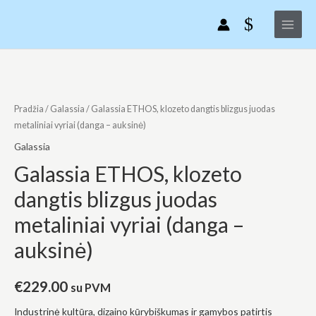
Galassia
Pereiti
Main
ETHOS,
prie
Menu
klozeto
turinio
dangtis
blizgus
produkto
juodas
kiekis:
metaliniai
Galassia
Pradžia
/
Galassia
/ Galassia ETHOS, klozeto dangtis blizgus juodas
vyriai
ETHOS,
metaliniai vyriai (danga – auksinė)
(danga
klozeto
Galassia
-
dangtis
Galassia ETHOS, klozeto
auksinė)
blizgus
dangtis blizgus juodas
juodas
metaliniai
metaliniai vyriai (danga –
vyriai
auksinė)
(danga
-
auksinė)
€
229.00
su PVM
Industrinė kultūra, dizaino kūrybiškumas ir gamybos patirtis