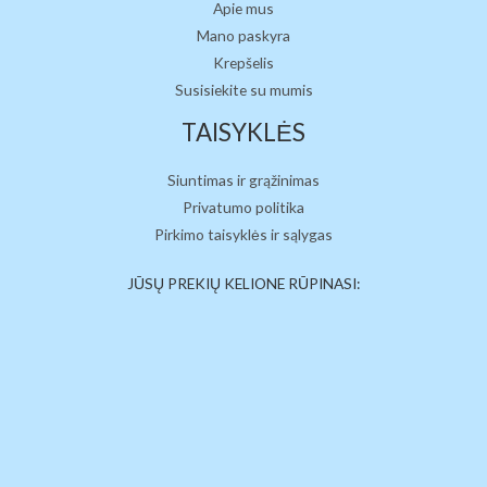
Apie mus
Mano paskyra
Krepšelis
Susisiekite su mumis
TAISYKLĖS
Siuntimas ir grąžinimas
Privatumo politika
Pirkimo taisyklės ir sąlygas
JŪSŲ PREKIŲ KELIONE RŪPINASI: