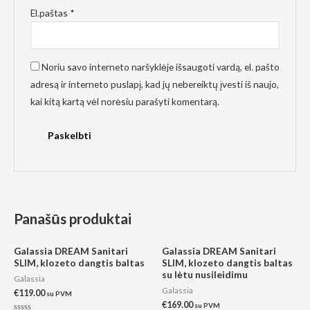
El.paštas
*
Noriu savo interneto naršyklėje išsaugoti vardą, el. pašto
adresą ir interneto puslapį, kad jų nebereiktų įvesti iš naujo,
kai kitą kartą vėl norėsiu parašyti komentarą.
Panašūs produktai
Galassia DREAM Sanitari
Galassia DREAM Sanitari
SLIM, klozeto dangtis baltas
SLIM, klozeto dangtis baltas
su lėtu nusileidimu
Galassia
Galassia
€
119.00
su PVM
€
169.00
su PVM