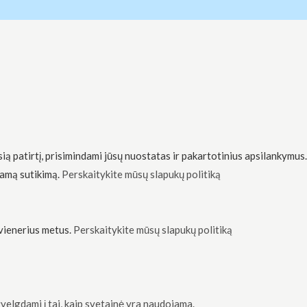
 patirtį, prisimindami jūsų nuostatas ir pakartotinius apsilankymus.
jamą sutikimą.
Perskaitykite mūsų slapukų politiką
 vienerius metus.
Perskaitykite mūsų slapukų politiką
velgdami į tai, kaip svetainė yra naudojama.