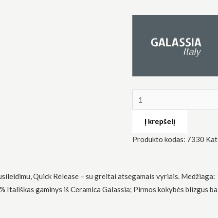
Į krepšelį
Produkto kodas:
7330
Kat
leidimu, ​​Quick Release – su greitai atsegamais vyriais. Medžiaga: 
Itališkas gaminys iš Ceramica Galassia; Pirmos kokybės blizgus balt