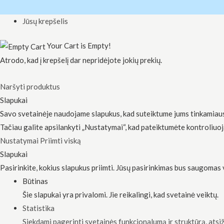
Jūsų krepšelis
Your Cart is Empty!
Atrodo, kad į krepšelį dar nepridėjote jokių prekių.
Naršyti produktus
Slapukai
Savo svetainėje naudojame slapukus, kad suteiktume jums tinkamiausią
Tačiau galite apsilankyti „Nustatymai“, kad pateiktumėte kontroliuo
Nustatymai
Priimti viską
Slapukai
Pasirinkite, kokius slapukus priimti. Jūsų pasirinkimas bus saugomas
Būtinas
Šie slapukai yra privalomi. Jie reikalingi, kad svetainė veiktų.
Statistika
Siekdami pagerinti svetainės funkcionalumą ir struktūrą, atsiž