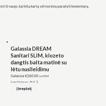
sti iš naujo, kai kitą kartą vėl norėsiu parašyti komentarą.
Galassia DREAM
Sanitari SLIM, klozeto
dangtis balta matinė su
lėtu nusileidimu
Galassia
€
260.00
su PVM
Įvertinimas:
0
iš 5
Į krepšelį