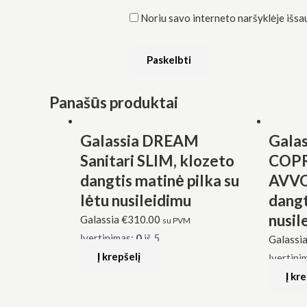
Noriu savo interneto naršyklėje išsaug
Panašūs produktai
Galassia DREAM
Gala
Sanitari SLIM, klozeto
COP
dangtis matinė pilka su
AVVO
lėtu nusileidimu
dangt
nusil
Galassia
€
310.00
su PVM
Įvertinimas:
0
iš 5
Galassi
Į krepšelį
Įvertini
Į kr