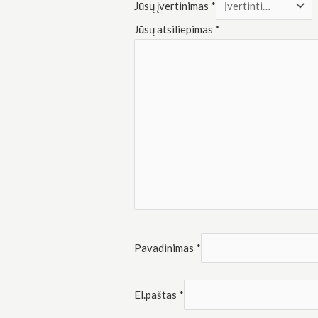
Jūsų įvertinimas
*
Jūsų atsiliepimas
*
Pavadinimas
*
El.paštas
*