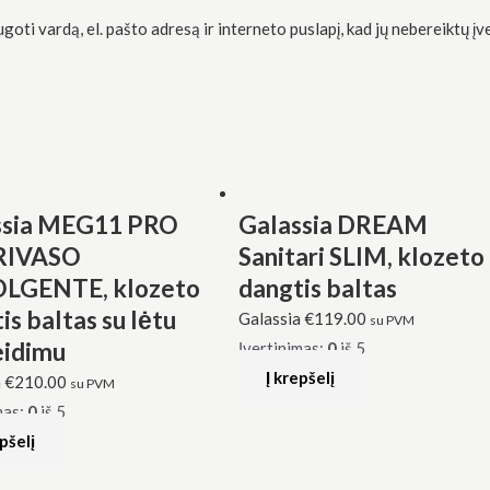
oti vardą, el. pašto adresą ir interneto puslapį, kad jų nebereiktų įve
ssia MEG11 PRO
Galassia DREAM
RIVASO
Sanitari SLIM, klozeto
LGENTE, klozeto
dangtis baltas
is baltas su lėtu
Galassia
€
119.00
su PVM
eidimu
Įvertinimas:
0
iš 5
Į krepšelį
a
€
210.00
su PVM
mas:
0
iš 5
epšelį