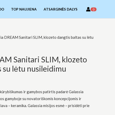
DO
TOP NAUJIENA
ATSARGINĖS DALYS
0
ia DREAM Sanitari SLIM, klozeto dangtis baltas su lėtu
AM Sanitari SLIM, klozeto
s su lėtu nusileidimu
o kūrybiškumas ir gamybos patirtis padarė Galassia
kos gamyboje su novatoriškomis koncepcijomis ir
liava – keramika. Galassia misijos esmė – prisidėti prie