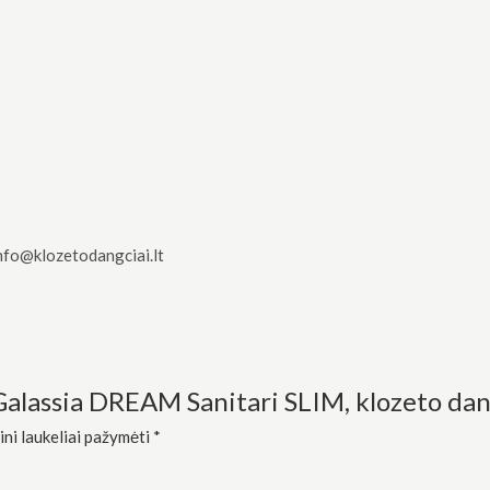
nfo@klozetodangciai.lt
alassia DREAM Sanitari SLIM, klozeto dang
ini laukeliai pažymėti
*