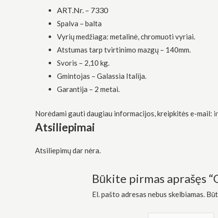
ART.Nr. –
7330
Spalva – balta
Vyrių medžiaga: metalinė, chromuoti vyriai.
Atstumas tarp tvirtinimo mazgų – 140mm.
Svoris – 2,10 kg.
Gmintojas – Galassia Italija.
Garantija – 2 metai.
Norėdami gauti daugiau informacijos, kreipkitės e-mail:
i
Atsiliepimai
Atsiliepimų dar nėra.
Būkite pirmas aprašęs “G
El. pašto adresas nebus skelbiamas.
Būt