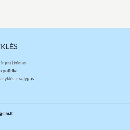
YKLĖS
 ir grąžinimas
 politika
aisyklės ir sąlygas
ciai.lt