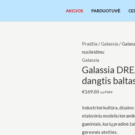
AKCIJOS
PARDUOTUVĖ
CE
produkto
Pradžia
/
Galassia
/ Galass
kiekis:
nusileidimu
Galassia
Galassia
Galassia DRE
DREAM
Sanitari
dangtis balta
SLIM,
€
169.00
klozeto
su PVM
dangtis
Industrinė kultūra, dizain
baltas
etaloniniu modeliu kerami
su
gaminiais, kurių pradinė ža
lėtu
geresnės ateities.
nusileidimu