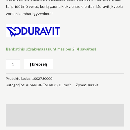
tai pridėtinė vertė, kurią gauna kiekvienas klientas. Duravit įkvepia
vonios kambarį gyvenimui!
Būtinas
Šie
slapukai
Išankstinis užsakymas (siuntimas per 2–4 savaites)
yra
privalomi.
Jie
Į krepšelį
reikalingi,
kad
svetainė
Produkto kodas:
1002730000
veiktų.
Kategorijos:
ATSARGINĖS DALYS
,
Duravit
Žyma:
Duravit
Statistika
Siekdami
Aprašymas
pagerinti
svetainės
funkcionalumą
Atsiliepimai (0)
ir struktūrą,
atsižvelgdami