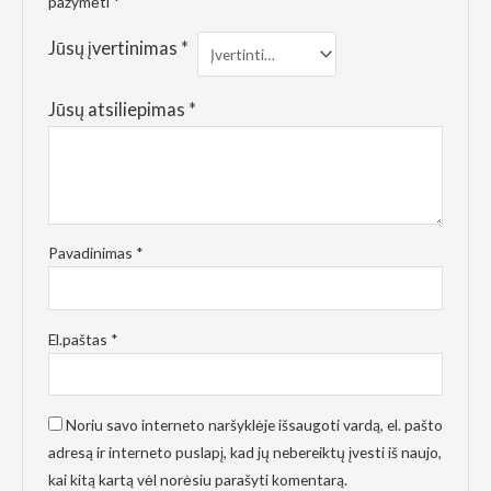
pažymėti
*
elgesiu, kai
lankotės
mūsų
Jūsų įvertinimas
*
svetainėje,
padidinate
galimybę
Jūsų atsiliepimas
*
pamatyti
suasmenintą
turinį ir
pasiūlymus.
Pavadinimas
*
El.paštas
*
Noriu savo interneto naršyklėje išsaugoti vardą, el. pašto
adresą ir interneto puslapį, kad jų nebereiktų įvesti iš naujo,
kai kitą kartą vėl norėsiu parašyti komentarą.