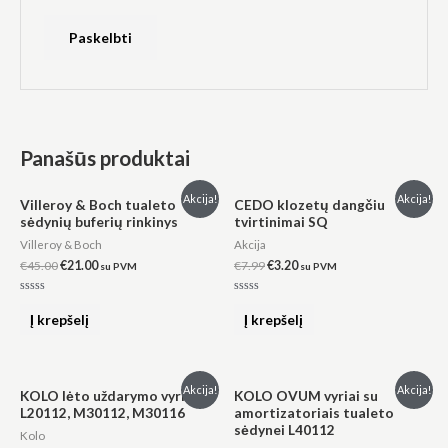
Panašūs produktai
Original
Current
Original
Current
Akcija!
Akcija!
Villeroy & Boch tualeto
CEDO klozetų dangčiu
price
price
price
price
sėdynių buferių rinkinys
tvirtinimai SQ
was:
is:
was:
is:
€45.00.
€21.00.
€7.99.
€3.20.
Villeroy & Boch
Akcija
€
45.00
€
21.00
€
7.99
€
3.20
su PVM
su PVM
Įvertinimas:
Įvertinimas:
0
0
Į krepšelį
Į krepšelį
iš
iš
5
5
Original
Current
Original
Current
Akcija!
Akcija!
KOLO lėto uždarymo vyriai
KOLO OVUM vyriai su
price
price
price
price
L20112, M30112, M30116
amortizatoriais tualeto
was:
is:
was:
is:
sėdynei L40112
€97.00.
€82.00.
€83.00.
€71.00.
Kolo