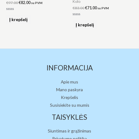
Kolo
€
97.00
€
82.00
su PVM
€
83.00
€
71.00
su PVM
Įvertinimas:
0
Į krepšelį
Įvertinimas:
iš
0
Į krepšelį
5
iš
5
INFORMACIJA
Apie mus
Mano paskyra
Krepšelis
Susisiekite su mumis
TAISYKLĖS
Siuntimas ir grąžinimas
Privatumo politika