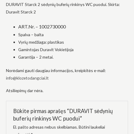
DURAVIT
Starck 2 sėdynių buferių rinkinys WC puodui
. Skirta:
į tai, kaip
svetainė yra
Duravit Starck 2
naudojama.
ART.Nr. – 1002730000
Spalva – balta
Patirtis
Kad mūsų
Vyrių medžiaga: plastikas
svetainė
Gamintojas Duravit Vokietijoja
veiktų kuo
geriau jūsų
Garantija – 2 metai.
apsilankymo
metu. Jei
Norėdami gauti daugiau informacijos, kreipkitės e-mail:
atsisakysite
šių slapukų,
info@klozetodangciai.lt
kai kurios
funkcijos iš
Atsiliepimų dar nėra.
svetainės
išnyks.
Būkite pirmas aprašęs “DURAVIT sėdynių
Rinkodara
buferių rinkinys WC puodui”
Dalindamiesi
savo
El. pašto adresas nebus skelbiamas.
Būtini laukeliai
pomėgiais ir