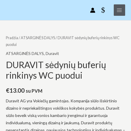
Pereiti
Main
buferių
prie
rinkinys
Menu
turinio
WC
puodui
produkto
kiekis:
Pradžia
/
ATSARGINĖS DALYS
/ DURAVIT sėdynių buferių rinkinys WC
DURAVIT
puodui
sėdynių
ATSARGINĖS DALYS
,
Duravit
buferių
DURAVIT sėdynių buferių
rinkinys
rinkinys WC puodui
WC
puodui
€
13.00
su PVM
Duravit AG yra Vokiečių gamintojas. Kompanija siūlo išskirtinio
dizaino ir nepriekaištingos vokiškos kokybės produktus. Duravit
siūlo beveik viską vonios kambario įrengimui ir garantuoja
individualumą, vieningą dizainą ir jaukumą. Duravit produktų
nesenstantis dizainas, naujausios technologijos ir individualumas –