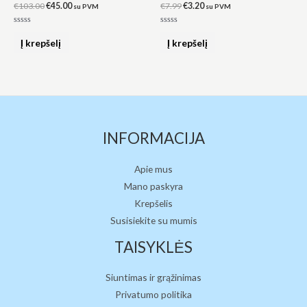
€
103.00
€
45.00
€
7.99
€
3.20
su PVM
su PVM
Įvertinimas:
Įvertinimas:
0
0
Į krepšelį
Į krepšelį
iš
iš
5
5
INFORMACIJA
Apie mus
Mano paskyra
Krepšelis
Susisiekite su mumis
TAISYKLĖS
Siuntimas ir grąžinimas
Privatumo politika