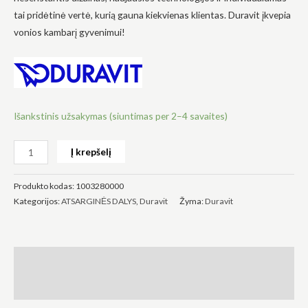
tai pridėtinė vertė, kurią gauna kiekvienas klientas. Duravit įkvepia
vonios kambarį gyvenimui!
Būtinas
Šie
slapukai
Išankstinis užsakymas (siuntimas per 2–4 savaites)
yra
privalomi.
Jie
Į krepšelį
reikalingi,
kad
svetainė
Produkto kodas:
1003280000
veiktų.
Kategorijos:
ATSARGINĖS DALYS
,
Duravit
Žyma:
Duravit
Statistika
Siekdami
Aprašymas
pagerinti
svetainės
funkcionalumą
Atsiliepimai (0)
ir struktūrą,
atsižvelgdami