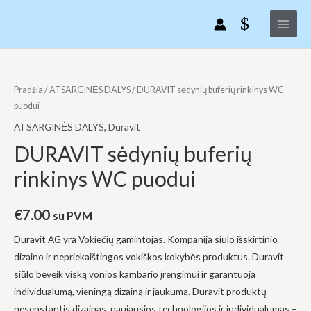
Pereiti
Main
buferių
prie
rinkinys
Menu
turinio
WC
puodui
produkto
kiekis:
Pradžia
/
ATSARGINĖS DALYS
/ DURAVIT sėdynių buferių rinkinys WC
DURAVIT
puodui
sėdynių
ATSARGINĖS DALYS
,
Duravit
buferių
DURAVIT sėdynių buferių
rinkinys
rinkinys WC puodui
WC
puodui
€
7.00
su PVM
Duravit AG yra Vokiečių gamintojas. Kompanija siūlo išskirtinio
dizaino ir nepriekaištingos vokiškos kokybės produktus. Duravit
siūlo beveik viską vonios kambario įrengimui ir garantuoja
individualumą, vieningą dizainą ir jaukumą. Duravit produktų
nesenstantis dizainas, naujausios technologijos ir individualumas –