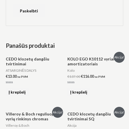
Panašūs produktai
Original
Current
Akcija!
CEDO klozetų dangčiu
KOLO EGO K10112 vyriai su
price
price
tvirtinimai
amortizatoriais
was:
is:
€137.00.
€116.00.
ATSARGINĖS DALYS
Kolo
€
13.00
€
137.00
€
116.00
su PVM
su PVM
Įvertinimas:
Įvertinimas:
0
0
Į krepšelį
Į krepšelį
iš
iš
5
5
Original
Current
Original
Current
Akcija!
Akcija!
Villeroy & Boch reguliuojamų
CEDO klozetų dangčiu
price
price
price
price
vyrių rinkinys chromas
tvirtinimai SQ
was:
is:
was:
is:
€103.00.
€45.00.
€7.99.
€3.20.
Villeroy & Boch
Akcija