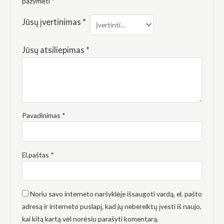
pažymėti
*
elgesiu, kai
lankotės
mūsų
Jūsų įvertinimas
*
svetainėje,
padidinate
galimybę
Jūsų atsiliepimas
*
pamatyti
suasmenintą
turinį ir
pasiūlymus.
Pavadinimas
*
El.paštas
*
Noriu savo interneto naršyklėje išsaugoti vardą, el. pašto
adresą ir interneto puslapį, kad jų nebereiktų įvesti iš naujo,
kai kitą kartą vėl norėsiu parašyti komentarą.