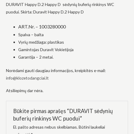
DURAVIT Happy D.2 Happy D
sėdynių buferių rinkinys WC
į tai, kaip
svetainė yra
puodui
. Skirta: Duravit Happy D.2 Happy D
naudojama.
ART.Nr. – 1003280000
Spalva – balta
Patirtis
Kad mūsų
Vyrių medžiaga: plastikas
svetainė
Gamintojas Duravit Vokietijoja
veiktų kuo
geriau jūsų
Garantija – 2 metai.
apsilankymo
metu. Jei
Norėdami gauti daugiau informacijos, kreipkitės e-mail:
atsisakysite
šių slapukų,
info@klozetodangciai.lt
kai kurios
funkcijos iš
Atsiliepimų dar nėra.
svetainės
išnyks.
Būkite pirmas aprašęs “DURAVIT sėdynių
Rinkodara
buferių rinkinys WC puodui”
Dalindamiesi
savo
El. pašto adresas nebus skelbiamas.
Būtini laukeliai
pomėgiais ir