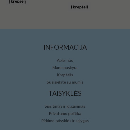
Į krepšelį
Įvertinimas:
iš
0
5
Į krepšelį
iš
5
INFORMACIJA
Apie mus
Mano paskyra
Krepšelis
Susisiekite su mumis
TAISYKLĖS
Siuntimas ir grąžinimas
Privatumo politika
Pirkimo taisyklės ir sąlygas