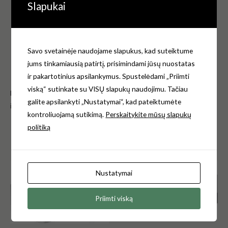
Slapukai
Spalva – baltas;
Medžiaga – duroplastas
Vyrių medžiaga: plastikiniai
Svoris 1,90 kg.
Savo svetainėje naudojame slapukus, kad suteiktume
Gamintojas Duravit Vokietijoja
jums tinkamiausią patirtį, prisimindami jūsų nuostatas
Garantija – 2 metai.
ir pakartotinius apsilankymus. Spustelėdami „Priimti
viską“ sutinkate su VISŲ slapukų naudojimu. Tačiau
Norėdami gauti daugiau informacijos, kreipkitės e-mail:
galite apsilankyti „Nustatymai“, kad pateiktumėte
info@klozetodangciai.lt
kontroliuojamą sutikimą.
Perskaitykite mūsų slapukų
politiką
Panašūs produktai
Nustatymai
Priimti viską