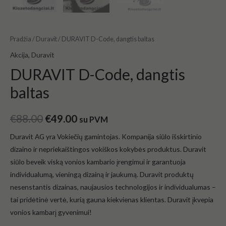
Pradžia
/
Duravit
/ DURAVIT D-Code, dangtis baltas
Akcija
,
Duravit
DURAVIT D-Code, dangtis
baltas
€
88.00
€
49.00
su PVM
Duravit AG yra Vokiečių gamintojas. Kompanija siūlo išskirtinio
dizaino ir nepriekaištingos vokiškos kokybės produktus. Duravit
siūlo beveik viską vonios kambario įrengimui ir garantuoja
individualumą, vieningą dizainą ir jaukumą. Duravit produktų
nesenstantis dizainas, naujausios technologijos ir individualumas –
tai pridėtinė vertė, kurią gauna kiekvienas klientas. Duravit įkvepia
vonios kambarį gyvenimui!