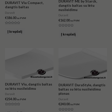
DURAVIT ME by Starck,
DURAVIT Viu Compact,
dangtis baltas su lėtu
dangtis baltas
nusileidimu
Duravit
Duravit
€
186.00
su PVM
€
162.00
su PVM
Įvertinimas:
Įvertinimas:
0
Į krepšelį
0
iš
Į krepšelį
iš
5
5
DURAVIT Viu, dangtis baltas
DURAVIT DuraStyle, dangtis
su lėtu nusileidimu
baltas su lėtu nusileidimu
plonas
Duravit
€
254.00
Duravit
su PVM
€
240.00
su PVM
Įvertinimas:
0