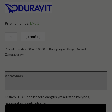
Prieinamumas:
Liko 1
Į krepšelį
Produkto kodas:
0067310000
Kategorijos:
Akcija
,
Duravit
Žyma:
Duravit
Aprašymas
Atsiliepimai (0)
DURAVIT D-Code klozeto dangtis yra aukštos kokybės,
pagamintas iš kieto plastiko.