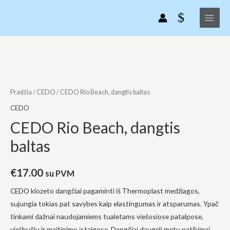
CEDO
Pereiti
Main
Rio
prie
Menu
Beach,
turinio
dangtis
baltas
produkto
kiekis:
CEDO
Rio
Pradžia
/
CEDO
/ CEDO Rio Beach, dangtis baltas
Beach,
CEDO
dangtis
CEDO Rio Beach, dangtis
baltas
baltas
€
17.00
su PVM
CEDO klozeto dangčiai pagaminti iš Thermoplast medžiagos,
sujungia tokias pat savybes kaip elastingumas ir atsparumas. Ypač
tinkami dažnai naudojamiems tualetams viešosiose patalpose,
viešbučių ir maitinimo įstaigose. Dangčiai daugelį metų patikimai