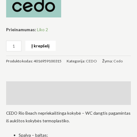
į tai, kaip
svetainė yra
naudojama.
Prieinamumas:
Liko 2
Patirtis
Kad mūsų
Į krepšelį
svetainė
veiktų kuo
geriau jūsų
Produkto kodas:
4016959100315
Kategorija:
CEDO
Žyma:
Cedo
apsilankymo
metu. Jei
atsisakysite
šių slapukų,
kai kurios
Aprašymas
funkcijos iš
svetainės
išnyks.
Atsiliepimai (0)
CEDO Rio Beach nepriekaištinga kokybė – WC dangtis pagamintas
Rinkodara
iš aukštos kokybės termoplastiko.
Dalindamiesi
savo
pomėgiais ir
Spalva – baltas;