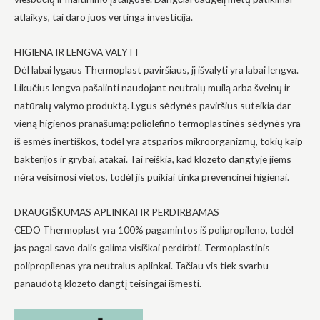
atlaikys, tai daro juos vertinga investicija.
HIGIENA IR LENGVA VALYTI
Dėl labai lygaus Thermoplast paviršiaus, jį išvalyti yra labai lengva.
Likučius lengva pašalinti naudojant neutralų muilą arba švelnų ir
Būtinas
Šie
natūralų valymo produktą. Lygus sėdynės paviršius suteikia dar
slapukai
vieną higienos pranašumą: poliolefino termoplastinės sėdynės yra
yra
privalomi.
iš esmės inertiškos, todėl yra atsparios mikroorganizmų, tokių kaip
Jie
bakterijos ir grybai, atakai. Tai reiškia, kad klozeto dangtyje jiems
reikalingi,
kad
nėra veisimosi vietos, todėl jis puikiai tinka prevencinei higienai.
svetainė
veiktų.
DRAUGIŠKUMAS APLINKAI IR PERDIRBAMAS
CEDO Thermoplast yra 100% pagamintos iš polipropileno, todėl
Statistika
jas pagal savo dalis galima visiškai perdirbti. Termoplastinis
Siekdami
polipropilenas yra neutralus aplinkai. Tačiau vis tiek svarbu
pagerinti
panaudotą klozeto dangtį teisingai išmesti.
svetainės
funkcionalumą
ir struktūrą,
atsižvelgdami