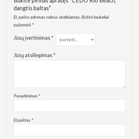
Būkite pirmas aprašęs “CEDO Rio Beach,
dangtis baltas”
El. pašto adresas nebus skelbiamas.
Būtini laukeliai
pažymėti
*
Jūsų įvertinimas
*
Jūsų atsiliepimas
*
Pavadinimas
*
El.paštas
*