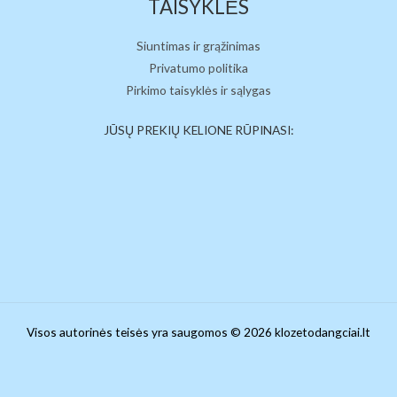
TAISYKLĖS
Siuntimas ir grąžinimas
Privatumo politika
Pirkimo taisyklės ir sąlygas
JŪSŲ PREKIŲ KELIONE RŪPINASI:
Visos autorinės teisės yra saugomos © 2026 klozetodangciai.lt