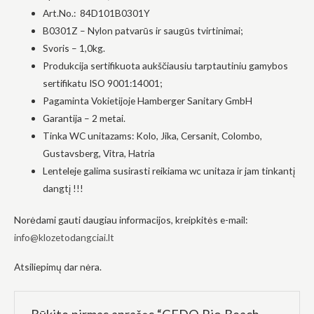
elgesiu, kai
Art.No.: 84D101B0301Y
lankotės
mūsų
B0301Z – Nylon patvarūs ir saugūs tvirtinimai;
svetainėje,
Svoris – 1,0kg.
padidinate
galimybę
Produkcija sertifikuota aukščiausiu tarptautiniu gamybos
pamatyti
sertifikatu ISO 9001:14001;
suasmenintą
Pagaminta Vokietijoje Hamberger Sanitary GmbH
turinį ir
pasiūlymus.
Garantija – 2 metai.
Tinka WC unitazams: Kolo, Jika, Cersanit, Colombo,
Gustavsberg, Vitra, Hatria
Lenteleje galima susirasti reikiama wc unitaza ir jam tinkantį
dangtį !!!
Norėdami gauti daugiau informacijos, kreipkitės e-mail:
info@klozetodangciai.lt
Atsiliepimų dar nėra.