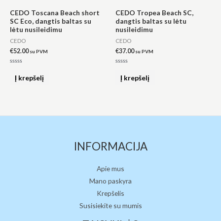
CEDO Toscana Beach short
CEDO Tropea Beach SC,
SC Eco, dangtis baltas su
dangtis baltas su lėtu
lėtu nusileidimu
nusileidimu
CEDO
CEDO
€
52.00
€
37.00
su PVM
su PVM
Įvertinimas:
Įvertinimas:
0
0
Į krepšelį
Į krepšelį
iš
iš
5
5
INFORMACIJA
Apie mus
Mano paskyra
Krepšelis
Susisiekite su mumis