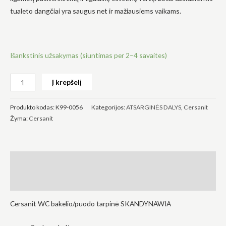
tualeto dangčiai yra saugus net ir mažiausiems vaikams.
Išankstinis užsakymas (siuntimas per 2–4 savaites)
Būtinas
Šie
slapukai
Į krepšelį
yra
privalomi.
Jie
Produkto kodas:
K99-0056
Kategorijos:
ATSARGINĖS DALYS
,
Cersanit
reikalingi,
Žyma:
Cersanit
kad
svetainė
veiktų.
Aprašymas
Statistika
Atsiliepimai (0)
Siekdami
pagerinti
svetainės
Cersanit WC bakelio/puodo tarpinė SKANDYNAWIA
funkcionalumą
ir struktūrą,
atsižvelgdami