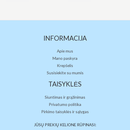
5
5
INFORMACIJA
Apie mus
Mano paskyra
Krepšelis
Susisiekite su mumis
TAISYKLĖS
Siuntimas ir grąžinimas
Privatumo politika
Pirkimo taisyklės ir sąlygas
JŪSŲ PREKIŲ KELIONE RŪPINASI: