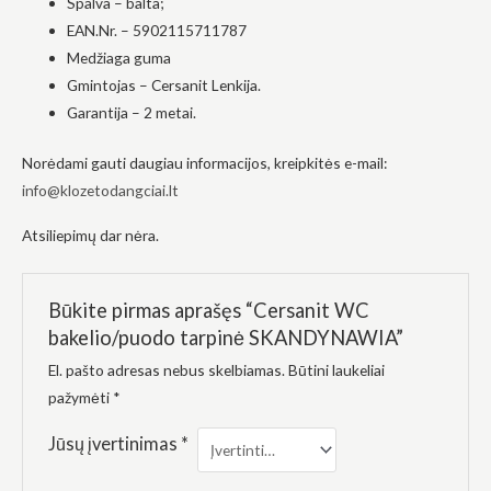
Spalva – balta;
į tai, kaip
EAN.Nr. – 5902115711787
svetainė yra
naudojama.
Medžiaga guma
Gmintojas – Cersanit Lenkija.
Garantija – 2 metai.
Patirtis
Kad mūsų
Norėdami gauti daugiau informacijos, kreipkitės e-mail:
svetainė
veiktų kuo
info@klozetodangciai.lt
geriau jūsų
apsilankymo
Atsiliepimų dar nėra.
metu. Jei
atsisakysite
šių slapukų,
kai kurios
Būkite pirmas aprašęs “Cersanit WC
funkcijos iš
svetainės
bakelio/puodo tarpinė SKANDYNAWIA”
išnyks.
El. pašto adresas nebus skelbiamas.
Būtini laukeliai
pažymėti
*
Rinkodara
Jūsų įvertinimas
*
Dalindamiesi
savo
pomėgiais ir