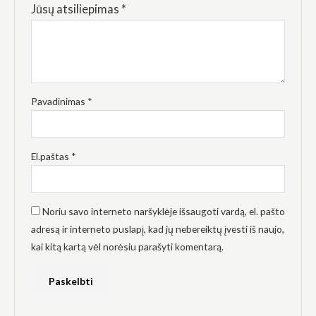
elgesiu, kai
Jūsų atsiliepimas
*
lankotės
mūsų
svetainėje,
padidinate
galimybę
pamatyti
suasmenintą
Pavadinimas
*
turinį ir
pasiūlymus.
El.paštas
*
Noriu savo interneto naršyklėje išsaugoti vardą, el. pašto
adresą ir interneto puslapį, kad jų nebereiktų įvesti iš naujo,
kai kitą kartą vėl norėsiu parašyti komentarą.