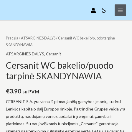
Pereiti
Main
bakelio/puodo
prie
tarpinė
Menu
turinio
SKANDYNAWIA
produkto
kiekis:
Pradžia
/
ATSARGINĖS DALYS
/ Cersanit WC bakelio/puodo tarpinė
Cersanit
SKANDYNAWIA
WC
ATSARGINĖS DALYS
,
Cersanit
bakelio/puodo
Cersanit WC bakelio/puodo
tarpinė
tarpinė SKANDYNAWIA
SKANDYNAWIA
€
3.90
su PVM
CERSANIT S.A. yra viena iš pirmaujančių gamybos įmonių, turinti
Lenkijos kapitalo dalį Europos rinkoje. Pagrindinė Grupės veikla yra
produktų, naudojamų vonios apdailai ir įrengimui, gamyba ir
platinimas. Su naujoviškomis funkcijomis „Cersanit“ garantuoja
ilgametį pasitenkinimą ir ilgalaikę estetinę vertę. Lėtai užsidarantis