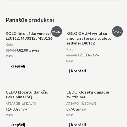
Panašūs produktai
Original
Current
Original
Current
Akcija!
Akcija!
KOLO lėto uždarymo vyriai
KOLO OVUM vyriai su
price
price
price
price
L20112, M30112, M30116
amortizatoriais tualeto
was:
is:
was:
is:
sėdynei L40112
€97.00.
€82.00.
€83.00.
€71.00.
Kolo
Kolo
€
97.00
€
82.00
su PVM
€
83.00
€
71.00
su PVM
Įvertinimas:
0
Į krepšelį
Įvertinimas:
iš
0
Į krepšelį
5
iš
5
CEDO klozetų dangčiu
CEDO klozetų dangčiu
tvirtinimai SQ
tvirtinimai
ATSARGINĖS DALYS
ATSARGINĖS DALYS
€
14.00
€
9.90
su PVM
su PVM
Įvertinimas:
Įvertinimas:
0
0
Į krepšelį
Į krepšelį
iš
iš