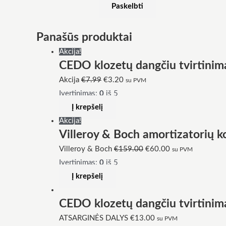
Panašūs produktai
Akcija!
CEDO klozetų dangčiu tvirtinim
Akcija
€
7.99
€
3.20
su PVM
Įvertinimas:
0
iš 5
Į krepšelį
Akcija!
Villeroy & Boch amortizatorių 
Villeroy & Boch
€
159.00
€
60.00
su PVM
Įvertinimas:
0
iš 5
Į krepšelį
CEDO klozetų dangčiu tvirtinim
ATSARGINĖS DALYS
€
13.00
su PVM