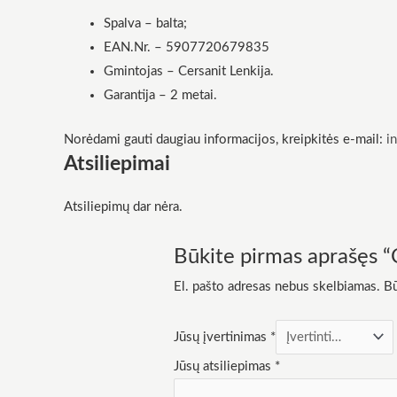
funkcionalumą
Spalva – balta;
ir struktūrą,
atsižvelgdami į
EAN.Nr. – 5907720679835
tai, kaip
Gmintojas – Cersanit Lenkija.
svetainė yra
naudojama.
Garantija – 2 metai.
Norėdami gauti daugiau informacijos, kreipkitės e-mail:
i
Patirtis
Atsiliepimai
Kad mūsų
svetainė
veiktų kuo
Atsiliepimų dar nėra.
geriau jūsų
apsilankymo
metu. Jei
Būkite pirmas aprašęs 
atsisakysite
šių slapukų,
El. pašto adresas nebus skelbiamas.
Bū
kai kurios
funkcijos iš
svetainės
Jūsų įvertinimas
*
išnyks.
Jūsų atsiliepimas
*