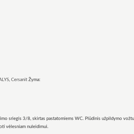
ALYS
,
Cersanit
Žyma:
mo sriegis 3/8, skirtas pastatomiems WC. Plūdinis užpildymo vožtuvas
uoti vėlesniam nuleidimui.