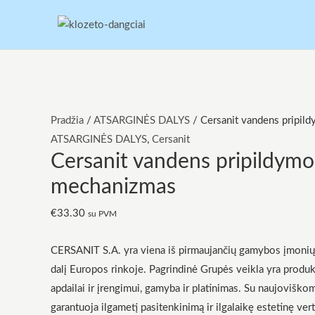
Pereiti
prie
turinio
produkto
Original
Original
Current
Current
Original
Current
kiekis:
price
price
price
price
price
price
Pradžia
/
ATSARGINĖS DALYS
/ Cersanit vandens pripi
Cersanit
was:
was:
is:
is:
was:
is:
ATSARGINĖS DALYS
,
Cersanit
Cersanit vandens pripildymo
vandens
€7.99.
€107.00.
€3.20.
€91.00.
€159.00.
€60.00.
pripildymo
mechanizmas
mechanizmas
€
33.30
su PVM
CERSANIT S.A. yra viena iš pirmaujančių gamybos įmonių, 
dalį Europos rinkoje. Pagrindinė Grupės veikla yra produ
apdailai ir įrengimui, gamyba ir platinimas. Su naujoviško
garantuoja ilgametį pasitenkinimą ir ilgalaikę estetinę vert