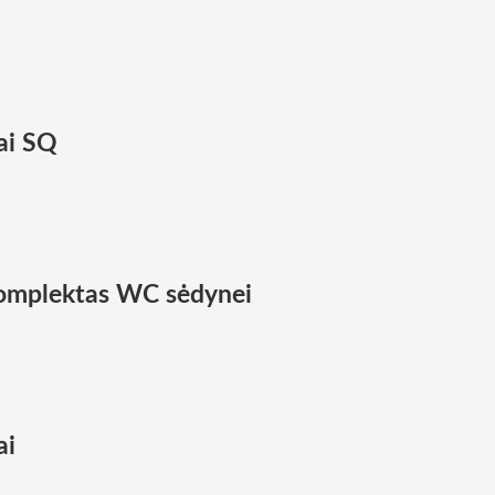
ai SQ
komplektas WC sėdynei
ai