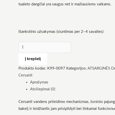
tualeto dangčiai yra saugus net ir mažiausiems vaikams.
Išankstinis užsakymas (siuntimas per 2–4 savaites)
Būtinas
Šie
slapukai
yra
Į krepšelį
privalomi.
Jie
reikalingi,
Produkto kodas:
K99-0097
Kategorijos:
ATSARGINĖS D
kad
Cersanit
svetainė
veiktų.
Aprašymas
Atsiliepimai (0)
Statistika
Cersanit vandens prileidimo mechanizmas, šoninio pajungi
Siekdami
pagerinti
bakelį ir leidžiantis jam prisipildyti bei tinkamai funkcion
svetainės