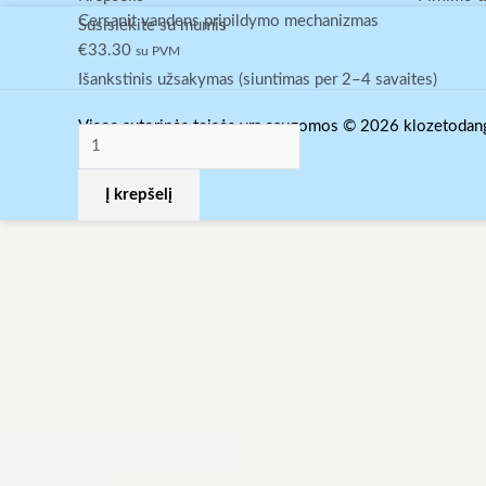
produkto
Cersanit vandens pripildymo mechanizmas
Susisiekite su mumis
kiekis:
€
33.30
su PVM
Cersanit
Išankstinis užsakymas (siuntimas per 2–4 savaites)
vandens
Visos autorinės teisės yra saugomos © 2026 klozetodangc
pripildymo
mechanizmas
Į krepšelį