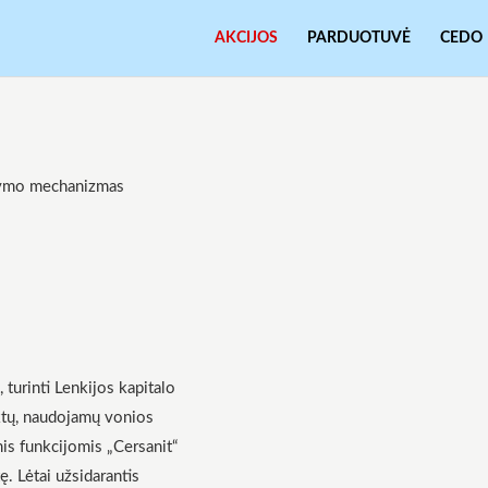
AKCIJOS
PARDUOTUVĖ
CEDO
ldymo mechanizmas
turinti Lenkijos kapitalo
ktų, naudojamų vonios
mis funkcijomis „Cersanit“
ę. Lėtai užsidarantis