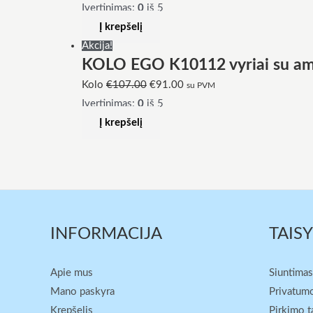
Įvertinimas:
0
iš 5
Į krepšelį
Akcija!
KOLO EGO K10112 vyriai su amor
Kolo
€
107.00
€
91.00
su PVM
Įvertinimas:
0
iš 5
Į krepšelį
INFORMACIJA
TAIS
Apie mus
Siuntimas
Mano paskyra
Privatumo
Krepšelis
Pirkimo t