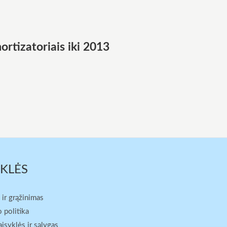
tizatoriais iki 2013
YKLĖS
 ir grąžinimas
 politika
aisyklės ir sąlygas