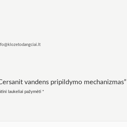
nfo@klozetodangciai.lt
“Cersanit vandens pripildymo mechanizmas”
tini laukeliai pažymėti
*