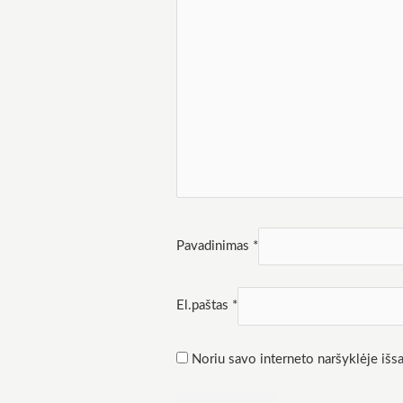
Rinkodara
Dalindamiesi
savo
pomėgiais ir
elgesiu, kai
lankotės
mūsų
svetainėje,
padidinate
galimybę
pamatyti
suasmenintą
turinį ir
pasiūlymus.
Pavadinimas
*
El.paštas
*
Noriu savo interneto naršyklėje išsau