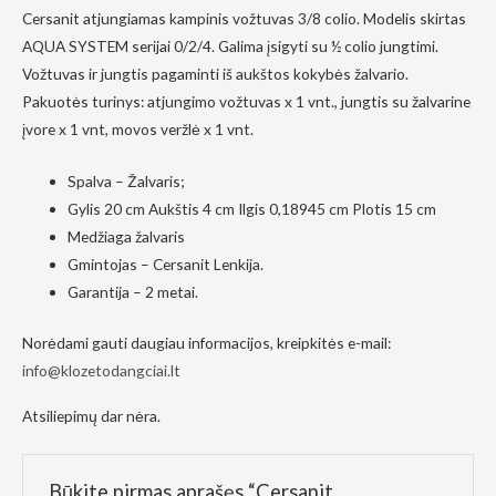
Cersanit atjungiamas kampinis vožtuvas 3/8 colio. Modelis skirtas
į tai, kaip
svetainė yra
AQUA SYSTEM serijai 0/2/4. Galima įsigyti su ½ colio jungtimi.
naudojama.
Vožtuvas ir jungtis pagaminti iš aukštos kokybės žalvario.
Pakuotės turinys: atjungimo vožtuvas x 1 vnt., jungtis su žalvarine
Patirtis
įvore x 1 vnt, movos veržlė x 1 vnt.
Kad mūsų
svetainė
Spalva – Žalvaris;
veiktų kuo
geriau jūsų
Gylis 20 cm Aukštis 4 cm Ilgis 0,18945 cm Plotis 15 cm
apsilankymo
Medžiaga žalvaris
metu. Jei
atsisakysite
Gmintojas – Cersanit Lenkija.
šių slapukų,
Garantija – 2 metai.
kai kurios
funkcijos iš
svetainės
Norėdami gauti daugiau informacijos, kreipkitės e-mail:
išnyks.
info@klozetodangciai.lt
Atsiliepimų dar nėra.
Rinkodara
Dalindamiesi
savo
pomėgiais ir
Būkite pirmas aprašęs “Cersanit