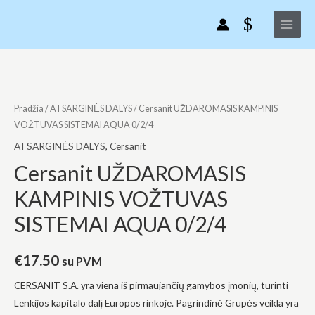
Pereiti
Main
KAMPINIS
prie
VOŽTUVAS
Menu
turinio
SISTEMAI
AQUA
produkto
0/2/4
kiekis:
Cersanit
Pradžia
/
ATSARGINĖS DALYS
/ Cersanit UŽDAROMASIS KAMPINIS
UŽDAROMASIS
VOŽTUVAS SISTEMAI AQUA 0/2/4
KAMPINIS
ATSARGINĖS DALYS
,
Cersanit
VOŽTUVAS
Cersanit UŽDAROMASIS
SISTEMAI
KAMPINIS VOŽTUVAS
AQUA
0/2/4
SISTEMAI AQUA 0/2/4
€
17.50
su PVM
CERSANIT S.A. yra viena iš pirmaujančių gamybos įmonių, turinti
Lenkijos kapitalo dalį Europos rinkoje. Pagrindinė Grupės veikla yra