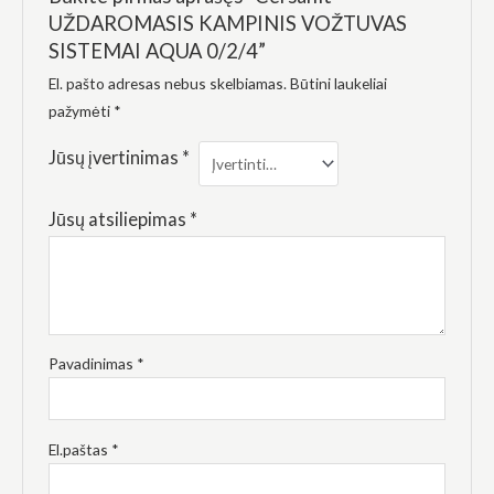
elgesiu, kai
UŽDAROMASIS KAMPINIS VOŽTUVAS
lankotės
mūsų
SISTEMAI AQUA 0/2/4”
svetainėje,
El. pašto adresas nebus skelbiamas.
Būtini laukeliai
padidinate
galimybę
pažymėti
*
pamatyti
suasmenintą
Jūsų įvertinimas
*
turinį ir
pasiūlymus.
Jūsų atsiliepimas
*
Pavadinimas
*
El.paštas
*