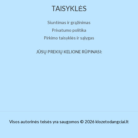
TAISYKLĖS
Siuntimas ir grąžinimas
Privatumo politika
Pirkimo taisyklės ir sąlygas
JŪSŲ PREKIŲ KELIONE RŪPINASI:
Visos autorinės teisės yra saugomos © 2026 klozetodangciai.lt