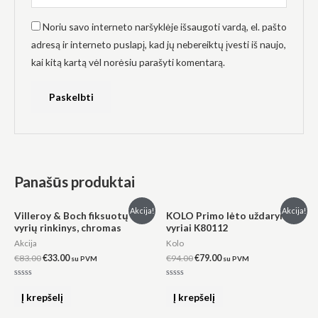
Noriu savo interneto naršyklėje išsaugoti vardą, el. pašto
adresą ir interneto puslapį, kad jų nebereiktų įvesti iš naujo,
kai kitą kartą vėl norėsiu parašyti komentarą.
Panašūs produktai
Original
Current
Original
Current
Akcija!
Akcija!
Villeroy & Boch fiksuotų
KOLO Primo lėto uždarymo
price
price
price
price
vyrių rinkinys, chromas
vyriai K80112
was:
is:
was:
is:
€83.00.
€33.00.
€94.00.
€79.00.
Akcija
Kolo
€
83.00
€
33.00
€
94.00
€
79.00
su PVM
su PVM
Įvertinimas:
Įvertinimas:
0
0
Į krepšelį
Į krepšelį
iš
iš
5
5