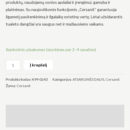
produktų, naudojamų vonios apdailai ir įrengimui, gamyba ir
platinimas. Su naujoviškomis funkcijomis „Cersanit“ garantuoja
ilgametį pasitenkinimą ir ilgalaikę estetinę vertę. Lėtai užsidarantis
tualeto dangčiai yra saugus net ir mažiausiems vaikams.
Būtinas
Šie
slapukai
Išankstinis užsakymas (siuntimas per 2–4 savaites)
yra
privalomi.
Jie
Į krepšelį
reikalingi,
kad
svetainė
Produkto kodas:
K99-0243
Kategorijos:
ATSARGINĖS DALYS
,
Cersanit
veiktų.
Žyma:
Cersanit
Statistika
Siekdami
pagerinti
Aprašymas
svetainės
funkcionalumą
Atsiliepimai (0)
ir struktūrą,
atsižvelgdami