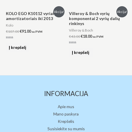
Original
Current
Original
Current
Akcija!
Akcija!
KOLO EGO K10112 vyriai su
Villeroy & Boch vyrių
price
price
price
price
amortizatoriais iki 2013
komponentai 2 vyrių dalių
was:
is:
was:
is:
rinkinys
€107.00.
€91.00.
€43.00.
€18.00.
Kolo
Villeroy & Boch
€
107.00
€
91.00
su PVM
€
43.00
€
18.00
su PVM
Įvertinimas:
0
Į krepšelį
Įvertinimas:
iš
0
Į krepšelį
5
iš
5
INFORMACIJA
Apie mus
Mano paskyra
Krepšelis
Susisiekite su mumis