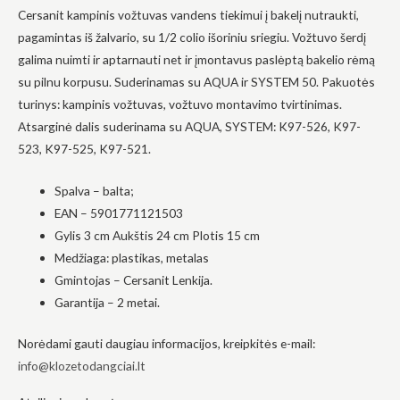
Cersanit kampinis vožtuvas vandens tiekimui į bakelį nutraukti,
į tai, kaip
svetainė yra
pagamintas iš žalvario, su 1/2 colio išoriniu sriegiu. Vožtuvo šerdį
naudojama.
galima nuimti ir aptarnauti net ir įmontavus paslėptą bakelio rėmą
su pilnu korpusu. Suderinamas su AQUA ir SYSTEM 50. Pakuotės
Patirtis
turinys: kampinis vožtuvas, vožtuvo montavimo tvirtinimas.
Kad mūsų
Atsarginė dalis suderinama su AQUA, SYSTEM: K97-526, K97-
svetainė
523, K97-525, K97-521.
veiktų kuo
geriau jūsų
apsilankymo
Spalva – balta;
metu. Jei
atsisakysite
EAN – 5901771121503
šių slapukų,
Gylis 3 cm Aukštis 24 cm Plotis 15 cm
kai kurios
funkcijos iš
Medžiaga: plastikas, metalas
svetainės
Gmintojas – Cersanit Lenkija.
išnyks.
Garantija – 2 metai.
Norėdami gauti daugiau informacijos, kreipkitės e-mail:
Rinkodara
Dalindamiesi
info@klozetodangciai.lt
savo
pomėgiais ir