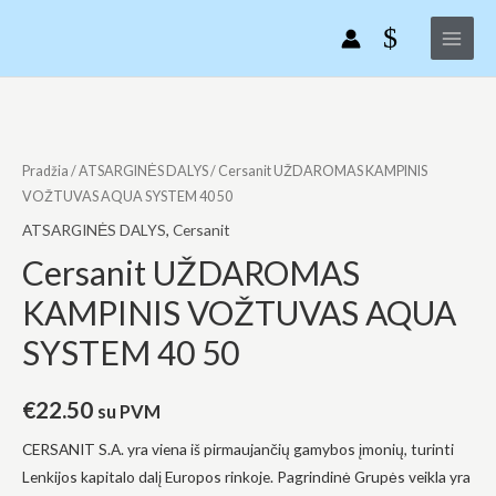
Pereiti
Main
KAMPINIS
prie
VOŽTUVAS
Menu
turinio
AQUA
SYSTEM
produkto
40
kiekis:
50
Cersanit
Pradžia
/
ATSARGINĖS DALYS
/ Cersanit UŽDAROMAS KAMPINIS
UŽDAROMAS
VOŽTUVAS AQUA SYSTEM 40 50
KAMPINIS
ATSARGINĖS DALYS
,
Cersanit
VOŽTUVAS
Cersanit UŽDAROMAS
AQUA
KAMPINIS VOŽTUVAS AQUA
SYSTEM
40
SYSTEM 40 50
50
€
22.50
su PVM
CERSANIT S.A. yra viena iš pirmaujančių gamybos įmonių, turinti
Lenkijos kapitalo dalį Europos rinkoje. Pagrindinė Grupės veikla yra