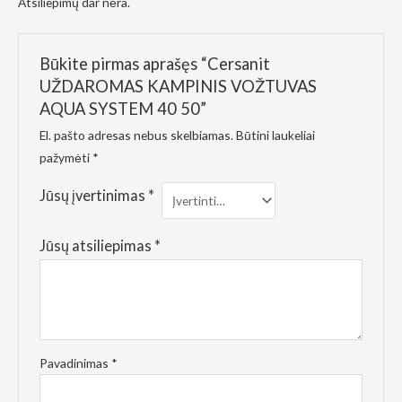
Atsiliepimų dar nėra.
elgesiu, kai
lankotės
mūsų
svetainėje,
Būkite pirmas aprašęs “Cersanit
padidinate
galimybę
UŽDAROMAS KAMPINIS VOŽTUVAS
pamatyti
AQUA SYSTEM 40 50”
suasmenintą
turinį ir
El. pašto adresas nebus skelbiamas.
Būtini laukeliai
pasiūlymus.
pažymėti
*
Jūsų įvertinimas
*
Jūsų atsiliepimas
*
Pavadinimas
*