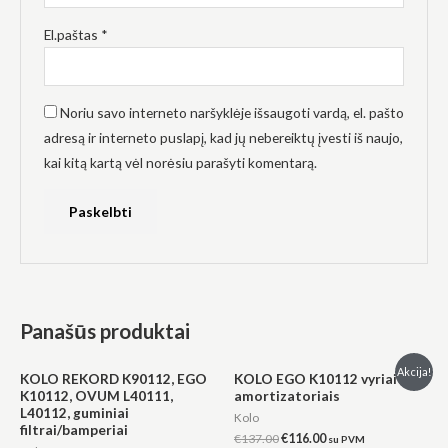
El.paštas
*
Noriu savo interneto naršyklėje išsaugoti vardą, el. pašto
adresą ir interneto puslapį, kad jų nebereiktų įvesti iš naujo,
kai kitą kartą vėl norėsiu parašyti komentarą.
Panašūs produktai
Original
Current
Akcija!
KOLO REKORD K90112, EGO
KOLO EGO K10112 vyriai su
price
price
K10112, OVUM L40111,
amortizatoriais
was:
is:
L40112, guminiai
€137.00.
€116.00.
Kolo
filtrai/bamperiai
€
137.00
€
116.00
su PVM