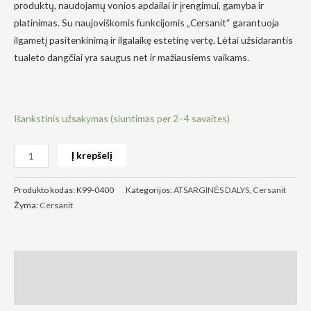
produktų, naudojamų vonios apdailai ir įrengimui, gamyba ir
platinimas. Su naujoviškomis funkcijomis „Cersanit“ garantuoja
ilgametį pasitenkinimą ir ilgalaikę estetinę vertę. Lėtai užsidarantis
tualeto dangčiai yra saugus net ir mažiausiems vaikams.
Būtinas
Šie
slapukai
Išankstinis užsakymas (siuntimas per 2–4 savaites)
yra
privalomi.
Jie
Į krepšelį
reikalingi,
kad
svetainė
Produkto kodas:
K99-0400
Kategorijos:
ATSARGINĖS DALYS
,
Cersanit
veiktų.
Žyma:
Cersanit
Statistika
Siekdami
pagerinti
Aprašymas
svetainės
funkcionalumą
Atsiliepimai (0)
ir struktūrą,
atsižvelgdami