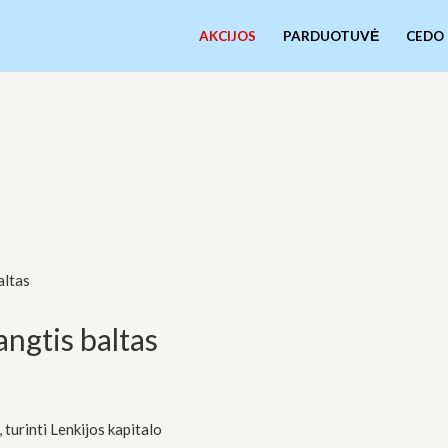
AKCIJOS
PARDUOTUVĖ
CEDO
altas
ngtis baltas
turinti Lenkijos kapitalo