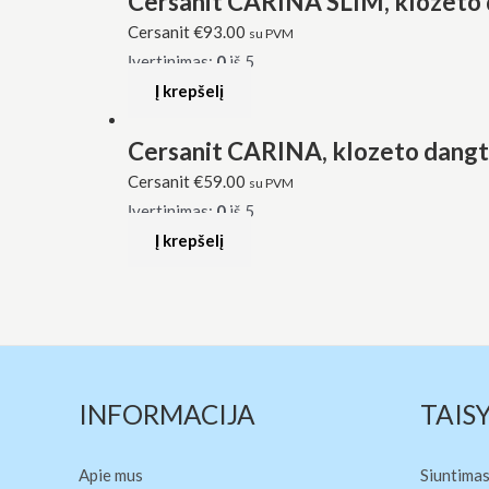
Cersanit CARINA SLIM, klozeto 
Cersanit
€
93.00
su PVM
Įvertinimas:
0
iš 5
Į krepšelį
Cersanit CARINA, klozeto dangti
Cersanit
€
59.00
su PVM
Įvertinimas:
0
iš 5
Į krepšelį
INFORMACIJA
TAIS
Apie mus
Siuntimas