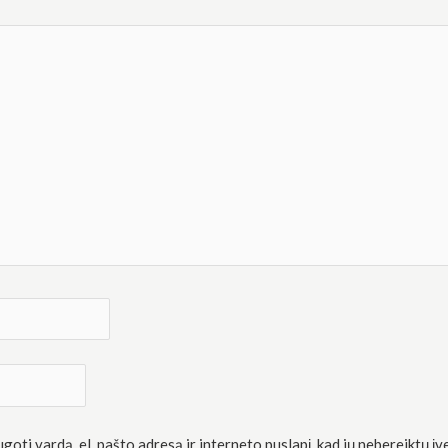
oti vardą, el. pašto adresą ir interneto puslapį, kad jų nebereiktų įve