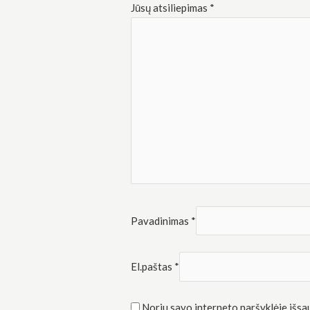
Rinkodara
Jūsų atsiliepimas
*
Dalindamiesi
savo
pomėgiais ir
elgesiu, kai
lankotės
mūsų
svetainėje,
padidinate
galimybę
pamatyti
suasmenintą
turinį ir
pasiūlymus.
Pavadinimas
*
El.paštas
*
Noriu savo interneto naršyklėje išsaug