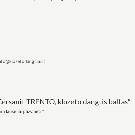
nfo@klozetodangciai.lt
Cersanit TRENTO, klozeto dangtis baltas”
ini laukeliai pažymėti
*