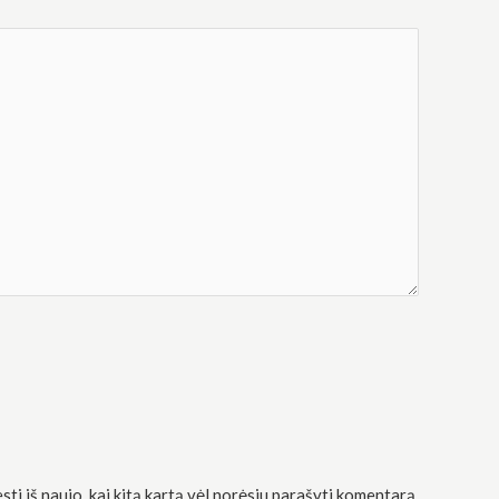
sti iš naujo, kai kitą kartą vėl norėsiu parašyti komentarą.