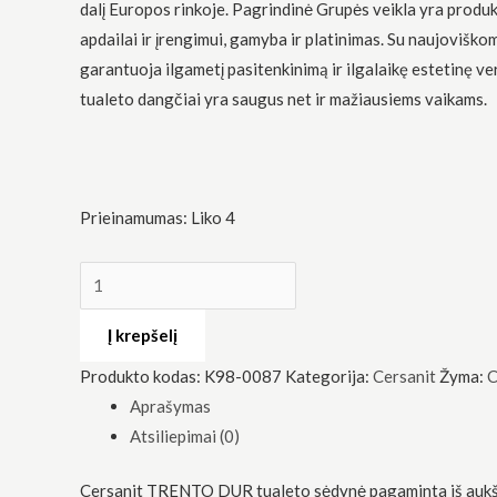
dalį Europos rinkoje. Pagrindinė Grupės veikla yra produ
apdailai ir įrengimui, gamyba ir platinimas. Su naujoviško
garantuoja ilgametį pasitenkinimą ir ilgalaikę estetinę ve
tualeto dangčiai yra saugus net ir mažiausiems vaikams.
Būtinas
Šie
slapukai
Prieinamumas:
Liko 4
yra
privalomi.
Jie
reikalingi,
kad
Į krepšelį
svetainė
veiktų.
Produkto kodas:
K98-0087
Kategorija:
Cersanit
Žyma:
C
Aprašymas
Statistika
Atsiliepimai (0)
Siekdami
pagerinti
svetainės
Cersanit TRENTO DUR tualeto sėdynė pagaminta iš aukš