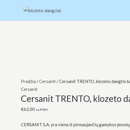
Pereiti
prie
turinio
produkto
kiekis:
Cersanit
TRENTO,
klozeto
dangtis
Pradžia
/
Cersanit
/ Cersanit TRENTO, klozeto dangtis b
baltas
Cersanit
Cersanit TRENTO, klozeto da
€
62.00
su PVM
CERSANIT S.A. yra viena iš pirmaujančių gamybos įmonių, 