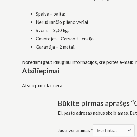
funkcionalumą
ir struktūrą,
Spalva – balta;
atsižvelgdami
į tai, kaip
Nerūdijančio plieno vyriai
svetainė yra
Svoris – 3,00 kg.
naudojama.
Gmintojas – Cersanit Lenkija.
Garantija – 2 metai.
Patirtis
Kad mūsų
Norėdami gauti daugiau informacijos, kreipkitės e-mail:
i
svetainė
veiktų kuo
Atsiliepimai
geriau jūsų
apsilankymo
metu. Jei
Atsiliepimų dar nėra.
atsisakysite
šių slapukų,
Būkite pirmas aprašęs “
kai kurios
funkcijos iš
svetainės
El. pašto adresas nebus skelbiamas.
Būt
išnyks.
Jūsų įvertinimas
*