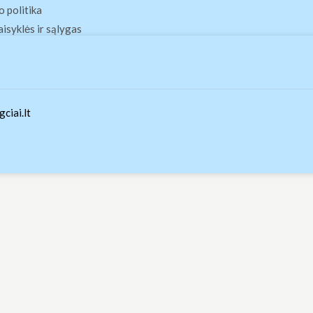
 politika
aisyklės ir sąlygas
ciai.lt