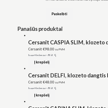
Panašūs produktai
Cersanit CASPIA SLIM, klozeto 
Cersanit
€
98.00
su PVM
Įvertinimas:
0
iš 5
Į krepšelį
Cersanit DELFI, klozeto dangtis 
Cersanit
€
48.00
su PVM
Įvertinimas:
0
iš 5
Į krepšelį