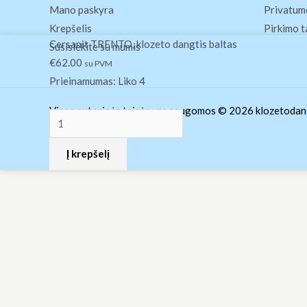
Mano paskyra
Privatumo
Krepšelis
Pirkimo t
produkto
Cersanit TRENTO, klozeto dangtis baltas
Susisiekite su mumis
kiekis:
€
62.00
su PVM
Cersanit
Prieinamumas:
Liko 4
TRENTO,
Visos autorinės teisės yra saugomos © 2026 klozetodang
klozeto
dangtis
Į krepšelį
baltas