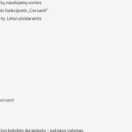
ktų, naudojamų vonios
mis funkcijomis „Cersanit“
rtę. Lėtai užsidarantis
ersanit
tos kokybės duraplasto – patogus valymas.