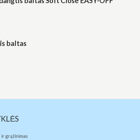
dangtis baltas Soft Close EASY-OFF
s baltas
YKLĖS
 ir grąžinimas