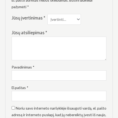
El. pašto adresas nebus skelbiamas.
Būtini laukeliai
elgesiu, kai
lankotės
pažymėti
*
mūsų
svetainėje,
Jūsų įvertinimas
*
padidinate
galimybę
pamatyti
Jūsų atsiliepimas
*
suasmenintą
turinį ir
pasiūlymus.
Pavadinimas
*
El.paštas
*
Noriu savo interneto naršyklėje išsaugoti vardą, el. pašto
adresą ir interneto puslapį, kad jų nebereiktų įvesti iš naujo,