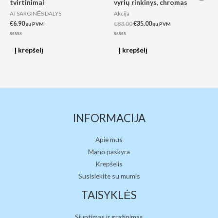
tvirtinimai
vyrių rinkinys, chromas
was:
is:
€83.00.
€35.00.
ATSARGINĖS DALYS
Akcija
€
6.90
€
83.00
€
35.00
su PVM
su PVM
Įvertinimas:
Įvertinimas:
0
0
Į krepšelį
Į krepšelį
iš
iš
5
5
INFORMACIJA
Apie mus
Mano paskyra
Krepšelis
Susisiekite su mumis
TAISYKLĖS
Siuntimas ir grąžinimas