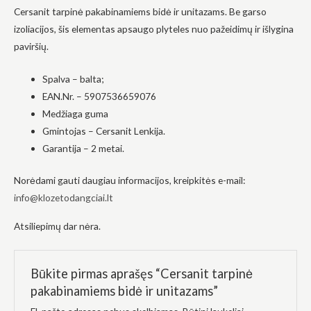
Cersanit tarpinė pakabinamiems bidė ir unitazams. Be garso
į tai, kaip
svetainė yra
izoliacijos, šis elementas apsaugo plyteles nuo pažeidimų ir išlygina
naudojama.
paviršių.
Spalva – balta;
Patirtis
Kad mūsų
EAN.Nr. – 5907536659076
svetainė
Medžiaga guma
veiktų kuo
geriau jūsų
Gmintojas – Cersanit Lenkija.
apsilankymo
Garantija – 2 metai.
metu. Jei
atsisakysite
šių slapukų,
Norėdami gauti daugiau informacijos, kreipkitės e-mail:
kai kurios
info@klozetodangciai.lt
funkcijos iš
svetainės
išnyks.
Atsiliepimų dar nėra.
Rinkodara
Būkite pirmas aprašęs “Cersanit tarpinė
Dalindamiesi
pakabinamiems bidė ir unitazams”
savo
pomėgiais ir