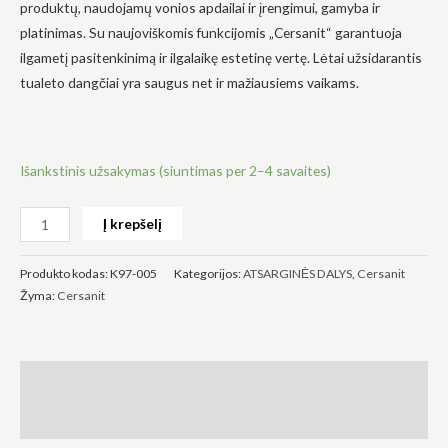
produktų, naudojamų vonios apdailai ir įrengimui, gamyba ir
platinimas. Su naujoviškomis funkcijomis „Cersanit“ garantuoja
ilgametį pasitenkinimą ir ilgalaikę estetinę vertę. Lėtai užsidarantis
tualeto dangčiai yra saugus net ir mažiausiems vaikams.
Būtinas
Šie
slapukai
Išankstinis užsakymas (siuntimas per 2–4 savaites)
yra
privalomi.
Jie
Į krepšelį
reikalingi,
kad
svetainė
Produkto kodas:
K97-005
Kategorijos:
ATSARGINĖS DALYS
,
Cersanit
veiktų.
Žyma:
Cersanit
Statistika
Siekdami
pagerinti
Aprašymas
svetainės
funkcionalumą
Atsiliepimai (0)
ir struktūrą,
atsižvelgdami