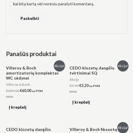
kai kitą kartą vėl norėsiu parašyti komentarą.
Panašūs produktai
Original
Current
Original
Current
Akcija!
Akcija!
Villeroy & Boch
CEDO klozetų dangčiu
price
price
price
price
amortizatorių komplektas
tvirtinimai SQ
was:
is:
was:
is:
WC sėdynei
€159.00.
€60.00.
€7.99.
€3.20.
Akcija
Villeroy & Boch
€
7.99
€
3.20
su PVM
€
159.00
€
60.00
su PVM
Įvertinimas:
0
Į krepšelį
Įvertinimas:
iš
0
Į krepšelį
5
iš
5
Original
Current
Akcija!
CEDO klozetų dangčiu
Villeroy & Boch fiksuotų
price
price