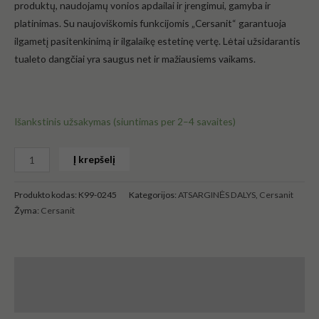
produktų, naudojamų vonios apdailai ir įrengimui, gamyba ir
platinimas. Su naujoviškomis funkcijomis „Cersanit“ garantuoja
ilgametį pasitenkinimą ir ilgalaikę estetinę vertę. Lėtai užsidarantis
tualeto dangčiai yra saugus net ir mažiausiems vaikams.
Išankstinis užsakymas (siuntimas per 2–4 savaites)
Į krepšelį
Produkto kodas:
K99-0245
Kategorijos:
ATSARGINĖS DALYS
,
Cersanit
Žyma:
Cersanit
Aprašymas
Atsiliepimai (0)