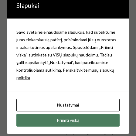
Slapukai
El. pašto adresas nebus skelbiamas.
Būtini laukeliai
pažymėti
*
Jūsų įvertinimas
*
Savo svetainėje naudojame slapukus, kad suteiktume
jums tinkamiausią patirtį, prisimindami jūsų nuostatas
Jūsų atsiliepimas
*
ir pakartotinius apsilankymus. Spustelėdami „Priimti
viską“ sutinkate su VISŲ slapukų naudojimu. Tačiau
galite apsilankyti „Nustatymai“, kad pateiktumėte
kontroliuojamą sutikimą.
Perskaitykite mūsų slapukų
politiką
Pavadinimas
*
Nustatymai
El.paštas
*
Priimti viską
Noriu savo interneto naršyklėje išsaugoti vardą, el. pašto