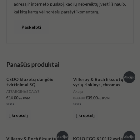
adresą ir interneto puslapį, kad jų nebereiktų įvesti iš naujo,
kai kitą kartą vėl norėsiu parašyti komentarą.
Panašūs produktai
Original
Current
Akcija!
CEDO klozetų dangčiu
Villeroy & Boch fiksuotų
price
price
tvirtinimai SQ
vyrių rinkinys, chromas
was:
is:
€83.00.
€35.00.
ATSARGINĖS DALYS
Akcija
€
14.00
€
83.00
€
35.00
su PVM
su PVM
Įvertinimas:
Įvertinimas:
0
0
Į krepšelį
Į krepšelį
iš
iš
5
5
Original
Current
Original
Current
Akcija!
Akcija!
Villeroy & Boch fiksuotų
KOLO EGO K10112 vyriai su
price
price
price
price