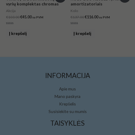
vyrių komplektas chromas
amortizatoriais
was:
is:
was:
is:
€103.00.
€45.00.
€137.00.
€116.00.
Akcija
Kolo
€
103.00
€
45.00
€
137.00
€
116.00
su PVM
su PVM
Įvertinimas:
Įvertinimas:
0
0
Į krepšelį
Į krepšelį
iš
iš
5
5
INFORMACIJA
Apie mus
Mano paskyra
Krepšelis
Susisiekite su mumis
TAISYKLĖS