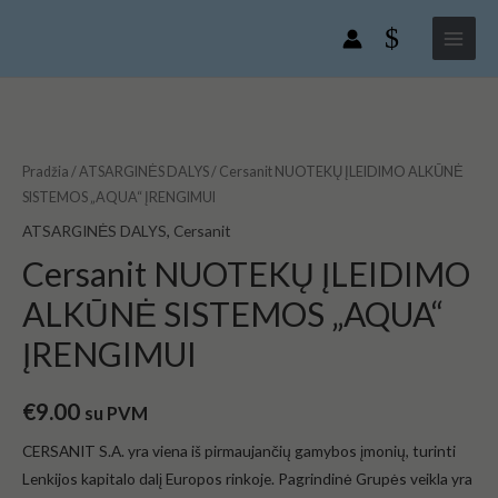
Pereiti
Main
ĮLEIDIMO
prie
ALKŪNĖ
Menu
turinio
SISTEMOS
„AQUA“
produkto
ĮRENGIMUI
kiekis:
Cersanit
Pradžia
/
ATSARGINĖS DALYS
/ Cersanit NUOTEKŲ ĮLEIDIMO ALKŪNĖ
NUOTEKŲ
SISTEMOS „AQUA“ ĮRENGIMUI
ĮLEIDIMO
ATSARGINĖS DALYS
,
Cersanit
ALKŪNĖ
Cersanit NUOTEKŲ ĮLEIDIMO
SISTEMOS
ALKŪNĖ SISTEMOS „AQUA“
„AQUA“
ĮRENGIMUI
ĮRENGIMUI
€
9.00
su PVM
CERSANIT S.A. yra viena iš pirmaujančių gamybos įmonių, turinti
Lenkijos kapitalo dalį Europos rinkoje. Pagrindinė Grupės veikla yra