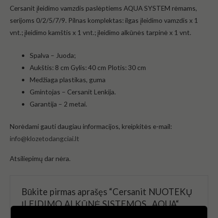
Cersanit įleidimo vamzdis paslėptiems AQUA SYSTEM rėmams,
serijoms 0/2/5/7/9. Pilnas komplektas: ilgas įleidimo vamzdis x 1
vnt.; įleidimo kamštis x 1 vnt.; įleidimo alkūnės tarpinė x 1 vnt.
Spalva – Juoda;
Aukštis: 8 cm Gylis: 40 cm Plotis: 30 cm
Medžiaga plastikas, guma
Gmintojas – Cersanit Lenkija.
Garantija – 2 metai.
Norėdami gauti daugiau informacijos, kreipkitės e-mail:
info@klozetodangciai.lt
Atsiliepimų dar nėra.
Būkite pirmas aprašęs “Cersanit NUOTEKŲ
ĮLEIDIMO ALKŪNĖ SISTEMOS „AQUA“
ĮRENGIMUI”