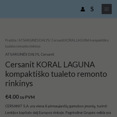
Pereiti
Main
LAGUNA
prie
kompaktiško
Menu
turinio
tualeto
remonto
produkto
rinkinys
kiekis:
Cersanit
Pradžia
/
ATSARGINĖS DALYS
/ Cersanit KORAL LAGUNA kompaktiško
KORAL
tualeto remonto rinkinys
LAGUNA
ATSARGINĖS DALYS
,
Cersanit
kompaktiško
Cersanit KORAL LAGUNA
tualeto
kompaktiško tualeto remonto
remonto
rinkinys
rinkinys
€
4.00
su PVM
CERSANIT S.A. yra viena iš pirmaujančių gamybos įmonių, turinti
Lenkijos kapitalo dalį Europos rinkoje. Pagrindinė Grupės veikla yra