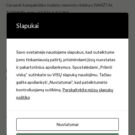
Cersanit kompaktiško tualeto remonto rinkinys (VARŽTAI,
TARPINĖ) skirta KORAL/LAGUNA
Slapukai
Spalva – balta chromas
EAN.Nr. – 5907536623855
Medžiaga plastikas, guma metalas
Gmintojas – Cersanit Lenkija.
Savo svetainėje naudojame slapukus, kad suteiktume
Garantija – 2 metai.
jums tinkamiausią patirtį, prisimindami jūsų nuostatas
ir pakartotinius apsilankymus. Spustelėdami „Priimti
Norėdami gauti daugiau informacijos, kreipkitės e-mail:
viską“ sutinkate su VISŲ slapukų naudojimu. Tačiau
info@klozetodangciai.lt
galite apsilankyti „Nustatymai“, kad pateiktumėte
kontroliuojamą sutikimą.
Perskaitykite mūsų slapukų
politiką
Panašūs produktai
CEDO klozetų dangčiu
CEDO klozetų dangčiu
tvirtinimai
tvirtinimai
Nustatymai
ATSARGINĖS DALYS
ATSARGINĖS DALYS
€
3.30
€
9.90
su PVM
su PVM