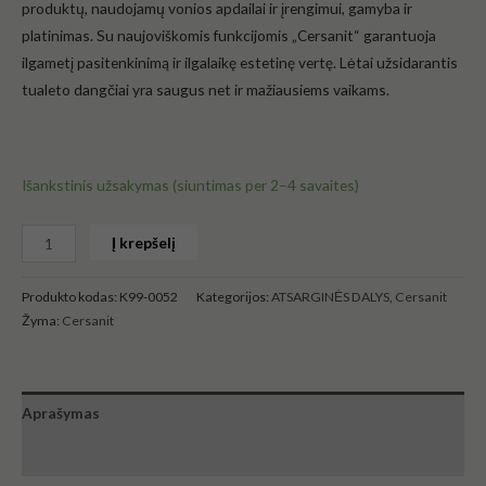
produktų, naudojamų vonios apdailai ir įrengimui, gamyba ir
platinimas. Su naujoviškomis funkcijomis „Cersanit“ garantuoja
ilgametį pasitenkinimą ir ilgalaikę estetinę vertę. Lėtai užsidarantis
tualeto dangčiai yra saugus net ir mažiausiems vaikams.
Išankstinis užsakymas (siuntimas per 2–4 savaites)
Į krepšelį
Produkto kodas:
K99-0052
Kategorijos:
ATSARGINĖS DALYS
,
Cersanit
Žyma:
Cersanit
Aprašymas
Atsiliepimai (0)