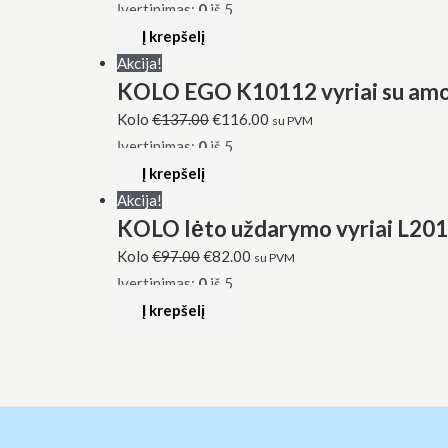
Įvertinimas:
0
iš 5
Į krepšelį
Akcija!
KOLO EGO K10112 vyriai su amor
Kolo
€
137.00
€
116.00
su PVM
Įvertinimas:
0
iš 5
Į krepšelį
Akcija!
KOLO lėto uždarymo vyriai L2
Kolo
€
97.00
€
82.00
su PVM
Įvertinimas:
0
iš 5
Į krepšelį