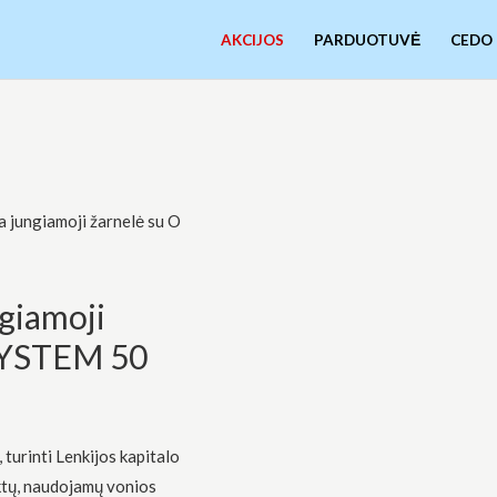
AKCIJOS
PARDUOTUVĖ
CEDO
a jungiamoji žarnelė su O
ngiamoji
SYSTEM 50
turinti Lenkijos kapitalo
ktų, naudojamų vonios