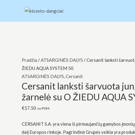
Pereiti
prie
turinio
produkto
Original
Original
Original
Original
Current
Current
Current
Current
kiekis:
price
price
price
price
price
price
price
price
Cersanit
was:
was:
was:
was:
is:
is:
is:
is:
Pradžia
/
ATSARGINĖS DALYS
/ Cersanit lanksti šarvuot
lanksti
€83.00.
€97.00.
€83.00.
€137.00.
€71.00.
€82.00.
€33.00.
€116.00.
ŽIEDU AQUA SYSTEM 50
šarvuota
ATSARGINĖS DALYS
,
Cersanit
Cersanit lanksti šarvuota ju
jungiamoji
žarnelė
žarnelė su O ŽIEDU AQUA 
su
€
17.50
O
su PVM
ŽIEDU
CERSANIT S.A. yra viena iš pirmaujančių gamybos įmonių, 
AQUA
dalį Europos rinkoje. Pagrindinė Grupės veikla yra produ
SYSTEM