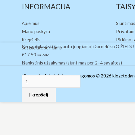
INFORMACIJA
TAIS
Apie mus
Siuntimas
Mano paskyra
Privatumo
Krepšelis
Pirkimo t
produkto
Cersanit lanksti šarvuota jungiamoji žarnelė su O ŽI
Susisiekite su mumis
kiekis:
€
17.50
su PVM
Cersanit
Išankstinis užsakymas (siuntimas per 2–4 savaites)
lanksti
Visos autorinės teisės yra saugomos © 2026 klozetodang
šarvuota
jungiamoji
Į krepšelį
žarnelė
su
O
ŽIEDU
AQUA