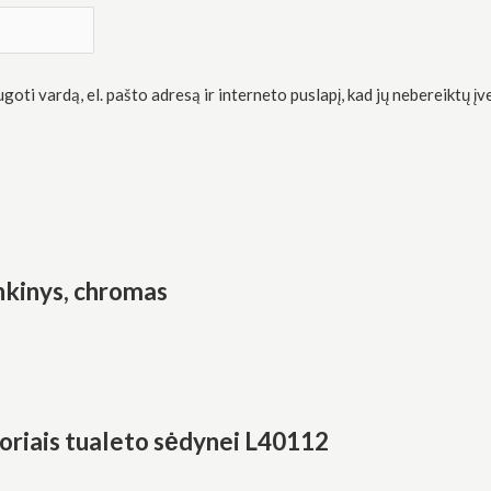
oti vardą, el. pašto adresą ir interneto puslapį, kad jų nebereiktų įve
inkinys, chromas
riais tualeto sėdynei L40112