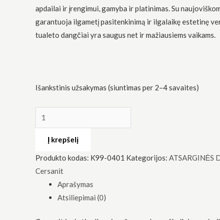
apdailai ir įrengimui, gamyba ir platinimas. Su naujoviško
50
garantuoja ilgametį pasitenkinimą ir ilgalaikę estetinę ve
tualeto dangčiai yra saugus net ir mažiausiems vaikams.
Būtinas
Šie
Išankstinis užsakymas (siuntimas per 2–4 savaites)
slapukai
yra
privalomi.
Jie
reikalingi,
Į krepšelį
kad
svetainė
Produkto kodas:
K99-0401
Kategorijos:
ATSARGINĖS 
veiktų.
Cersanit
Aprašymas
Statistika
Atsiliepimai (0)
Siekdami
pagerinti
svetainės