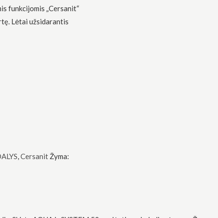
mis funkcijomis „Cersanit“
rtę. Lėtai užsidarantis
DALYS
,
Cersanit
Žyma: