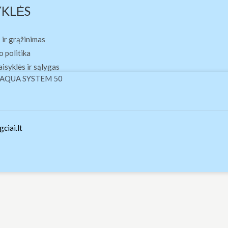
YKLĖS
 ir grąžinimas
 politika
aisyklės ir sąlygas
EDU AQUA SYSTEM 50
ciai.lt