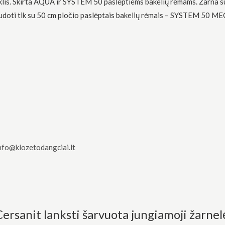
riklis. Skirta AQUA ir SYSTEM 50 paslėptiems bakelių rėmams. Žarna s
audoti tik su 50 cm pločio paslėptais bakelių rėmais – SYSTEM 50 
nfo@klozetodangciai.lt
Cersanit lanksti šarvuota jungiamoji žar