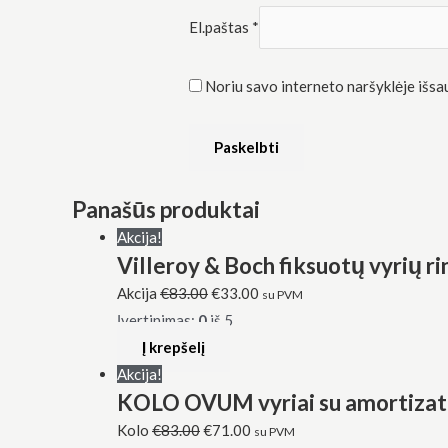
El.paštas
*
Noriu savo interneto naršyklėje išsaug
Panašūs produktai
Akcija!
Villeroy & Boch fiksuotų vyrių r
Akcija
€
83.00
€
33.00
su PVM
Įvertinimas:
0
iš 5
Į krepšelį
Akcija!
KOLO OVUM vyriai su amortizato
Kolo
€
83.00
€
71.00
su PVM