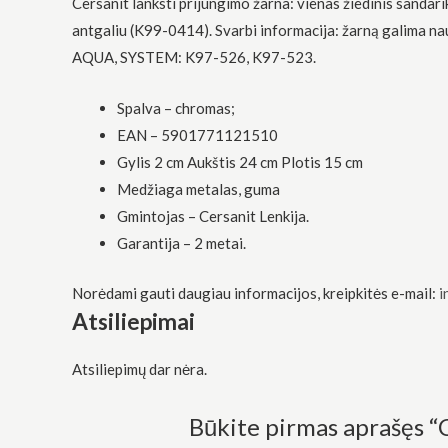
Cersanit lanksti prijungimo žarna: vienas žiedinis sanda
funkcionalumą
ir struktūrą,
antgaliu (K99-0414). Svarbi informacija: žarną galima n
atsižvelgdami
AQUA, SYSTEM: K97-526, K97-523.
į tai, kaip
svetainė yra
naudojama.
Spalva – chromas;
EAN – 5901771121510
Gylis 2 cm Aukštis 24 cm Plotis 15 cm
Patirtis
Kad mūsų
Medžiaga metalas, guma
svetainė
Gmintojas – Cersanit Lenkija.
veiktų kuo
geriau jūsų
Garantija – 2 metai.
apsilankymo
metu. Jei
Norėdami gauti daugiau informacijos, kreipkitės e-mail:
i
atsisakysite
šių slapukų,
Atsiliepimai
kai kurios
funkcijos iš
svetainės
Atsiliepimų dar nėra.
išnyks.
Būkite pirmas aprašęs “