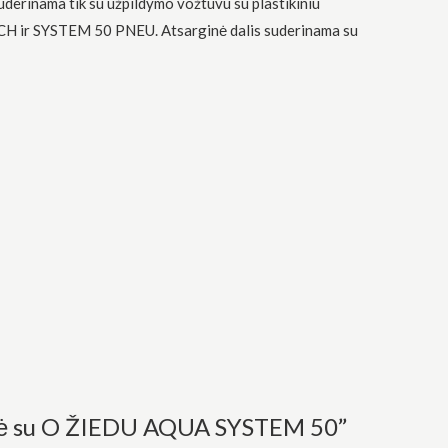
uderinama tik su užpildymo vožtuvu su plastikiniu
MECH ir SYSTEM 50 PNEU. Atsarginė dalis suderinama su
nelė su O ŽIEDU AQUA SYSTEM 50”