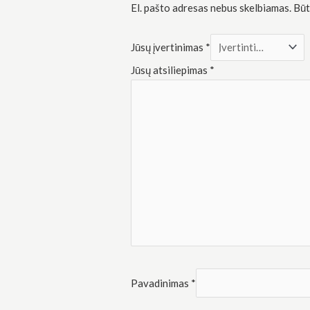
Rinkodara
El. pašto adresas nebus skelbiamas.
Būt
Dalindamiesi
savo
pomėgiais ir
Jūsų įvertinimas
*
elgesiu, kai
lankotės
Jūsų atsiliepimas
*
mūsų
svetainėje,
padidinate
galimybę
pamatyti
suasmenintą
turinį ir
pasiūlymus.
Pavadinimas
*