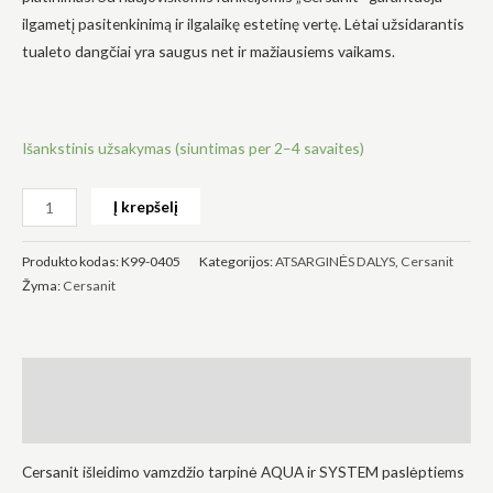
ilgametį pasitenkinimą ir ilgalaikę estetinę vertę. Lėtai užsidarantis
tualeto dangčiai yra saugus net ir mažiausiems vaikams.
Būtinas
Išankstinis užsakymas (siuntimas per 2–4 savaites)
Šie
slapukai
yra
Į krepšelį
privalomi.
Jie
reikalingi,
Produkto kodas:
K99-0405
Kategorijos:
ATSARGINĖS DALYS
,
Cersanit
kad
Žyma:
Cersanit
svetainė
veiktų.
Statistika
Aprašymas
Siekdami
pagerinti
Atsiliepimai (0)
svetainės
funkcionalumą
Cersanit išleidimo vamzdžio tarpinė AQUA ir SYSTEM paslėptiems
ir struktūrą,
atsižvelgdami