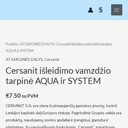
Pereiti
Main
vamzdžio
prie
tarpinė
Menu
turinio
AQUA
ir
produkto
SYSTEM
kiekis:
Cersanit
Pradžia
/
ATSARGINĖS DALYS
/ Cersanit išleidimo vamzdžio tarpinė
išleidimo
AQUA ir SYSTEM
vamzdžio
ATSARGINĖS DALYS
,
Cersanit
tarpinė
Cersanit išleidimo vamzdžio
AQUA
tarpinė AQUA ir SYSTEM
ir
SYSTEM
€
7.50
su PVM
CERSANIT S.A. yra viena iš pirmaujančių gamybos įmonių, turinti
Lenkijos kapitalo dalį Europos rinkoje. Pagrindinė Grupės veikla yra
produktų, naudojamų vonios apdailai ir įrengimui, gamyba ir
platinimas. Su naujoviškomis funkcijomis „Cersanit“ garantuoja