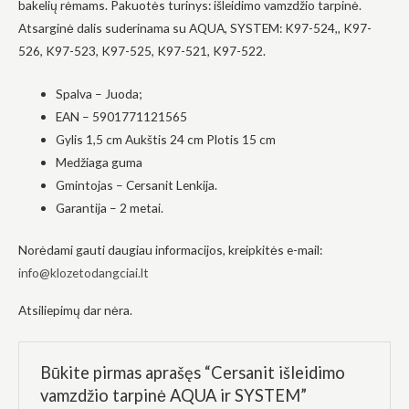
bakelių rėmams. Pakuotės turinys: išleidimo vamzdžio tarpinė.
į tai, kaip
Atsarginė dalis suderinama su AQUA, SYSTEM: K97-524,, K97-
svetainė yra
naudojama.
526, K97-523, K97-525, K97-521, K97-522.
Spalva – Juoda;
Patirtis
EAN – 5901771121565
Kad mūsų
svetainė
Gylis 1,5 cm Aukštis 24 cm Plotis 15 cm
veiktų kuo
Medžiaga guma
geriau jūsų
apsilankymo
Gmintojas – Cersanit Lenkija.
metu. Jei
Garantija – 2 metai.
atsisakysite
šių slapukų,
kai kurios
Norėdami gauti daugiau informacijos, kreipkitės e-mail:
funkcijos iš
info@klozetodangciai.lt
svetainės
išnyks.
Atsiliepimų dar nėra.
Rinkodara
Dalindamiesi
Būkite pirmas aprašęs “Cersanit išleidimo
savo
vamzdžio tarpinė AQUA ir SYSTEM”
pomėgiais ir