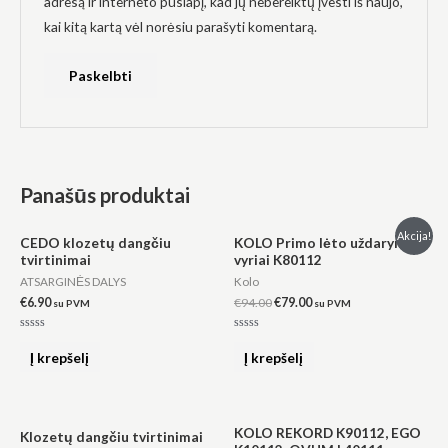
adresą ir interneto puslapį, kad jų nebereiktų įvesti iš naujo,
kai kitą kartą vėl norėsiu parašyti komentarą.
Panašūs produktai
Original
Current
Akcija!
CEDO klozetų dangčiu
KOLO Primo lėto uždarymo
price
price
tvirtinimai
vyriai K80112
was:
is:
€94.00.
€79.00.
ATSARGINĖS DALYS
Kolo
€
6.90
€
94.00
€
79.00
su PVM
su PVM
Įvertinimas:
Įvertinimas:
0
0
Į krepšelį
Į krepšelį
iš
iš
5
5
KOLO REKORD K90112, EGO
Klozetų dangčiu tvirtinimai