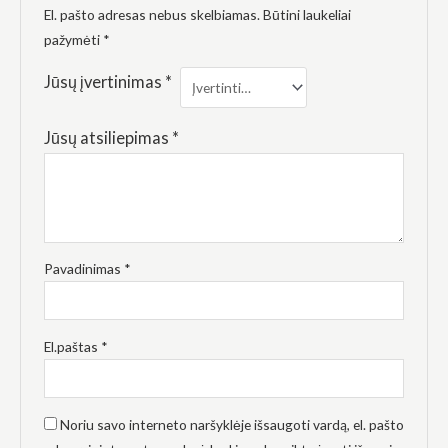
elgesiu, kai
El. pašto adresas nebus skelbiamas.
Būtini laukeliai
lankotės
pažymėti
*
mūsų
svetainėje,
padidinate
Jūsų įvertinimas
*
galimybę
pamatyti
suasmenintą
Jūsų atsiliepimas
*
turinį ir
pasiūlymus.
Pavadinimas
*
El.paštas
*
Noriu savo interneto naršyklėje išsaugoti vardą, el. pašto