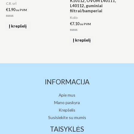
K10112, OVUM L40111,
C.R. srl
L40112, guminiai
€
1.90
su PVM
filtrai/bamperiai
Kolo
Įvertinimas:
€
7.10
su PVM
0
Į krepšelį
iš
5
Įvertinimas:
0
Į krepšelį
iš
5
INFORMACIJA
Apie mus
Mano paskyra
Krepšelis
Susisiekite su mumis
TAISYKLĖS