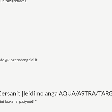
unitazų rėmams.
nfo@klozetodangciai.lt
“Cersanit Įleidimo anga AQUA/ASTRA/TARG
ini laukeliai pažymėti
*