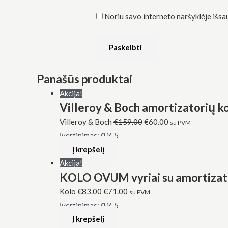
Noriu savo interneto naršyklėje išsaug
Panašūs produktai
Akcija!
Villeroy & Boch amortizatorių 
Villeroy & Boch
€
159.00
€
60.00
su PVM
Įvertinimas:
0
iš 5
Į krepšelį
Akcija!
KOLO OVUM vyriai su amortizato
Kolo
€
83.00
€
71.00
su PVM
Įvertinimas:
0
iš 5
Į krepšelį