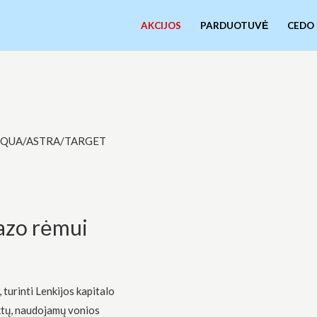
AKCIJOS
PARDUOTUVĖ
CEDO
ga AQUA/ASTRA/TARGET
zo rėmui
turinti Lenkijos kapitalo
ktų, naudojamų vonios