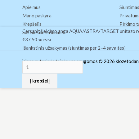
Apie mus
Siuntimas
Mano paskyra
Privatumo
Krepšelis
Pirkimo t
produkto
Cersanit Įleidimo anga AQUA/ASTRA/TARGET unitazo r
Susisiekite su mumis
kiekis:
€
37.50
su PVM
Cersanit
Išankstinis užsakymas (siuntimas per 2–4 savaites)
Įleidimo
Visos autorinės teisės yra saugomos © 2026 klozetodang
anga
AQUA/ASTRA/TARGET
Į krepšelį
unitazo
rėmui