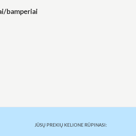
i/bamperiai
JŪSŲ PREKIŲ KELIONE RŪPINASI: