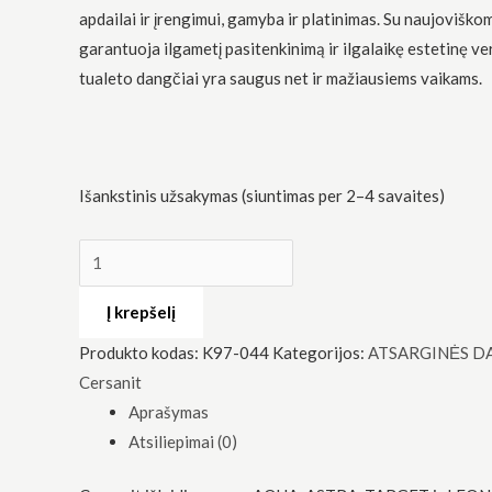
apdailai ir įrengimui, gamyba ir platinimas. Su naujoviško
garantuoja ilgametį pasitenkinimą ir ilgalaikę estetinę ve
tualeto dangčiai yra saugus net ir mažiausiems vaikams.
Būtinas
Šie
Išankstinis užsakymas (siuntimas per 2–4 savaites)
slapukai
yra
privalomi.
Jie
reikalingi,
Į krepšelį
kad
svetainė
Produkto kodas:
K97-044
Kategorijos:
ATSARGINĖS D
veiktų.
Cersanit
Aprašymas
Statistika
Atsiliepimai (0)
Siekdami
pagerinti
svetainės