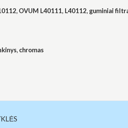
12, OVUM L40111, L40112, guminiai filtra
inkinys, chromas
YKLĖS