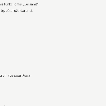
mis funkcijomis „Cersanit“
rtę. Lėtai užsidarantis
ALYS
,
Cersanit
Žyma: