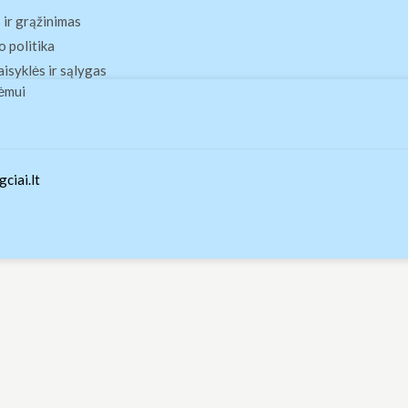
 ir grąžinimas
 politika
aisyklės ir sąlygas
ėmui
ciai.lt