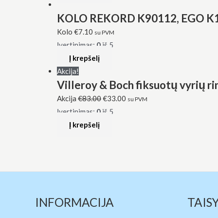
KOLO REKORD K90112, EGO K101
Kolo
€
7.10
su PVM
Įvertinimas:
0
iš 5
Į krepšelį
Akcija!
Villeroy & Boch fiksuotų vyrių r
Akcija
€
83.00
€
33.00
su PVM
Įvertinimas:
0
iš 5
Į krepšelį
INFORMACIJA
TAIS