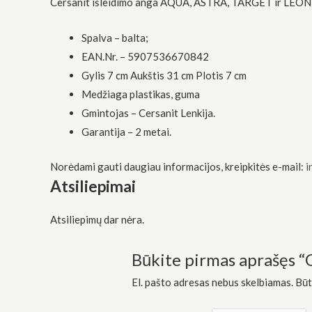
Cersanit išleidimo anga AQUA, ASTRA, TARGET ir LEON 
funkcionalumą
ir struktūrą,
atsižvelgdami
Spalva – balta;
į tai, kaip
EAN.Nr. – 5907536670842
svetainė yra
naudojama.
Gylis 7 cm Aukštis 31 cm Plotis 7 cm
Medžiaga plastikas, guma
Gmintojas – Cersanit Lenkija.
Patirtis
Kad mūsų
Garantija – 2 metai.
svetainė
veiktų kuo
Norėdami gauti daugiau informacijos, kreipkitės e-mail:
i
geriau jūsų
apsilankymo
Atsiliepimai
metu. Jei
atsisakysite
šių slapukų,
Atsiliepimų dar nėra.
kai kurios
funkcijos iš
Būkite pirmas aprašęs 
svetainės
išnyks.
El. pašto adresas nebus skelbiamas.
Būt