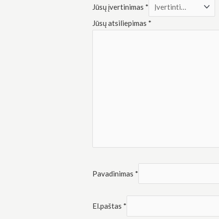
Rinkodara
Jūsų įvertinimas
*
Dalindamiesi
savo
Jūsų atsiliepimas
*
pomėgiais ir
elgesiu, kai
lankotės
mūsų
svetainėje,
padidinate
galimybę
pamatyti
suasmenintą
turinį ir
pasiūlymus.
Pavadinimas
*
El.paštas
*