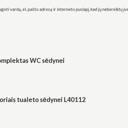
oti vardą, el. pašto adresą ir interneto puslapį, kad jų nebereiktų įve
komplektas WC sėdynei
riais tualeto sėdynei L40112