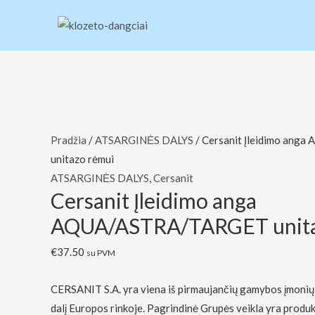
Pereiti
prie
turinio
produkto
Original
Original
Current
Current
Original
Current
kiekis:
price
price
price
price
price
price
Cersanit
was:
was:
is:
is:
was:
is:
Pradžia
/
ATSARGINĖS DALYS
/ Cersanit Įleidimo an
Įleidimo
€83.00.
€83.00.
€71.00.
€33.00.
€159.00.
€60.00.
unitazo rėmui
anga
ATSARGINĖS DALYS
,
Cersanit
Cersanit Įleidimo anga
AQUA/ASTRA/TARGET
unitazo
AQUA/ASTRA/TARGET unita
rėmui
€
37.50
su PVM
CERSANIT S.A. yra viena iš pirmaujančių gamybos įmonių, 
dalį Europos rinkoje. Pagrindinė Grupės veikla yra produ