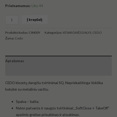
Prieinamumas:
Liko 44
Į krepšelį
Produkto kodas:
C8400Y
Kategorijos:
ATSARGINĖS DALYS
,
CEDO
Žyma:
Cedo
Aprašymas
Atsiliepimai (0)
CEDO klozetų dangčiu tvirtinimai SQ. Nepriekaištinga Vokiška
kokybė su metaliniu varžtu.
Spalva – balta;
Nylon patvarūs ir saugūs tvirtinimai; „SoftClose + TakeOff“
apatinis greitas prisukimas ir atsukimas.