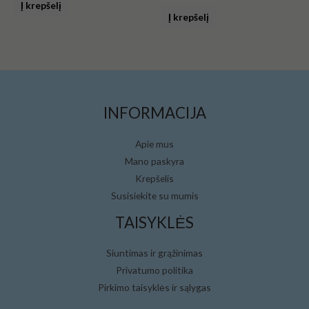
0
Į krepšelį
Įvertinimas:
iš
0
Į krepšelį
5
iš
5
INFORMACIJA
Apie mus
Mano paskyra
Krepšelis
Susisiekite su mumis
TAISYKLĖS
Siuntimas ir grąžinimas
Privatumo politika
Pirkimo taisyklės ir sąlygas