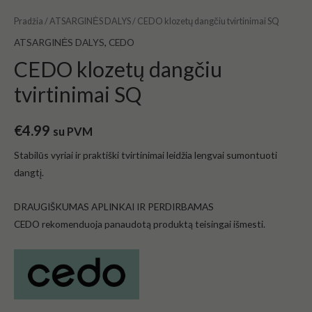
Pradžia
/
ATSARGINĖS DALYS
/ CEDO klozetų dangčiu tvirtinimai SQ
ATSARGINĖS DALYS
,
CEDO
CEDO klozetų dangčiu
tvirtinimai SQ
€
4.99
su PVM
Stabilūs vyriai ir praktiški tvirtinimai leidžia lengvai sumontuoti
dangtį.
DRAUGIŠKUMAS APLINKAI IR PERDIRBAMAS
CEDO rekomenduoja panaudotą produktą teisingai išmesti.