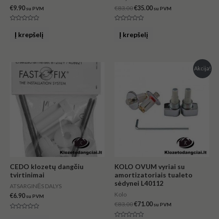
€
9.90
€
83.00
€
35.00
su PVM
su PVM
Įvertinimas:
Įvertinimas:
0
0
Į krepšelį
Į krepšelį
iš
iš
5
5
Original
Current
Akcija!
price
price
was:
is:
€83.00.
€71.00.
CEDO klozetų dangčiu
KOLO OVUM vyriai su
tvirtinimai
amortizatoriais tualeto
sėdynei L40112
ATSARGINĖS DALYS
Kolo
€
6.90
su PVM
€
83.00
€
71.00
su PVM
Įvertinimas: