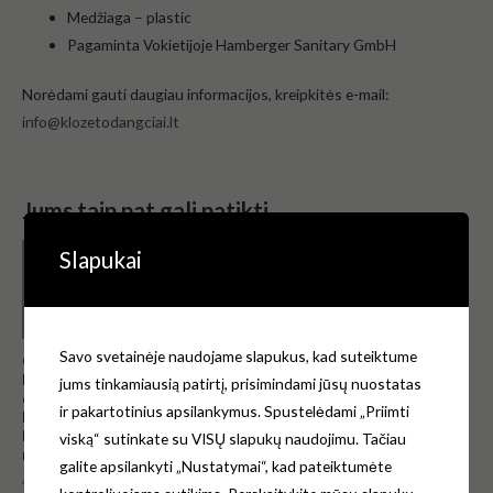
Medžiaga – plastic
Pagaminta Vokietijoje Hamberger Sanitary GmbH
Norėdami gauti daugiau informacijos, kreipkitės e-mail:
info@klozetodangciai.lt
Jums taip pat gali patikti…
Original
Current
Slapukai
Akcija!
price
price
was:
is:
€24.00.
€20.90.
Savo svetainėje naudojame slapukus, kad suteiktume
CEDO Burgi
CEDO
Beach SC,
Tropea
jums tinkamiausią patirtį, prisimindami jūsų nuostatas
dangtis
Beach SC,
ir pakartotinius apsilankymus. Spustelėdami „Priimti
baltas su
dangtis
lėtu
baltas su
viską“ sutinkate su VISŲ slapukų naudojimu. Tačiau
nusileidimu
lėtu
galite apsilankyti „Nustatymai“, kad pateiktumėte
nusileidimu
Akcija