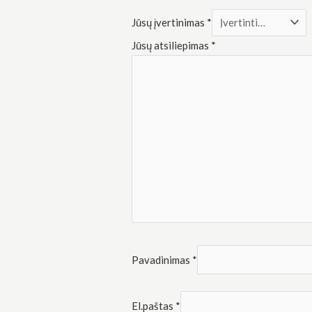
Rinkodara
Dalindamiesi
Jūsų įvertinimas
*
savo
pomėgiais ir
Jūsų atsiliepimas
*
elgesiu, kai
lankotės
mūsų
svetainėje,
padidinate
galimybę
pamatyti
suasmenintą
turinį ir
pasiūlymus.
Pavadinimas
*
El.paštas
*