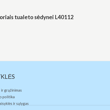
riais tualeto sėdynei L40112
YKLĖS
 ir grąžinimas
 politika
aisyklės ir sąlygas