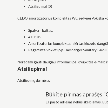
funkcionalumą
Atsiliepimai (0)
ir struktūrą,
atsižvelgdami
į tai, kaip
CEDO amortizatorius komplektas WC sėdynei Vokiška ko
svetainė yra
naudojama.
Spalva – baltas;
410185
Patirtis
Amortizatorius komplektas skirtas klozeto dangčiu
Kad mūsų
svetainė
Pagaminta Vokietijoje Hamberger Sanitary GmbH
veiktų kuo
geriau jūsų
Norėdami gauti daugiau informacijos, kreipkitės e-mail:
i
apsilankymo
metu. Jei
Atsiliepimai
atsisakysite
šių slapukų,
kai kurios
Atsiliepimų dar nėra.
funkcijos iš
svetainės
Būkite pirmas aprašęs 
išnyks.
El. pašto adresas nebus skelbiamas.
Būt