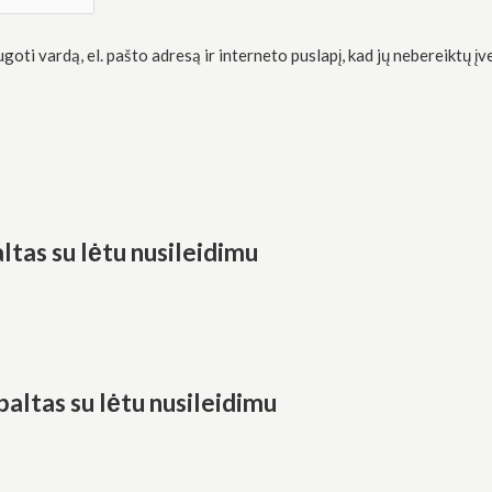
oti vardą, el. pašto adresą ir interneto puslapį, kad jų nebereiktų įve
tas su lėtu nusileidimu
altas su lėtu nusileidimu