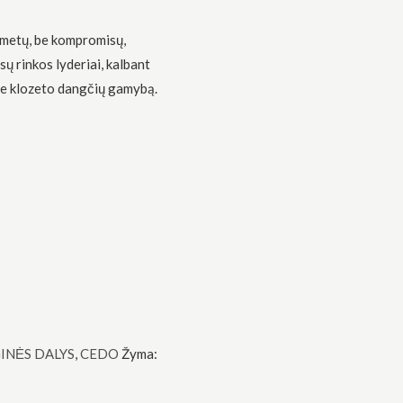
metų, be kompromisų,
ų rinkos lyderiai, kalbant
je klozeto dangčių gamybą.
INĖS DALYS
,
CEDO
Žyma: