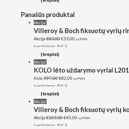
Panašūs produktai
Akcija!
Villeroy & Boch fiksuotų vyrių r
Akcija
€
83.00
€
33.00
su PVM
Įvertinimas:
0
iš 5
Į krepšelį
Akcija!
KOLO lėto uždarymo vyriai L2
Kolo
€
97.00
€
82.00
su PVM
Įvertinimas:
0
iš 5
Į krepšelį
Akcija!
Villeroy & Boch fiksuotų vyrių 
Akcija
€
103.00
€
45.00
su PVM
Įvertinimas:
0
iš 5