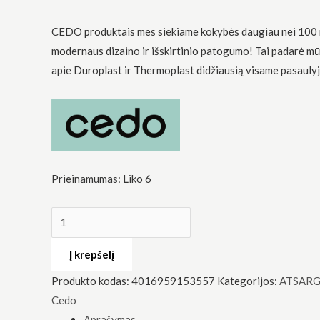
CEDO produktais mes siekiame kokybės daugiau nei 100 
modernaus dizaino ir išskirtinio patogumo! Tai padarė mūs
apie Duroplast ir Thermoplast didžiausią visame pasauly
Būtinas
Šie
slapukai
yra
privalomi.
Jie
Prieinamumas:
Liko 6
reikalingi,
kad
svetainė
veiktų.
Į krepšelį
Statistika
Produkto kodas:
4016959153557
Kategorijos:
ATSARG
Siekdami
Cedo
pagerinti
svetainės
Aprašymas