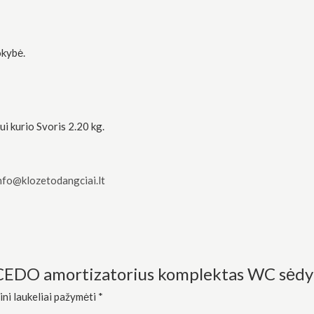
kybė.
i kurio Svoris 2.20 kg.
nfo@klozetodangciai.lt
“CEDO amortizatorius komplektas WC sėdy
ini laukeliai pažymėti
*