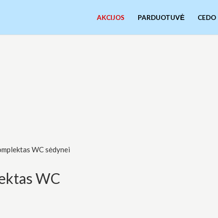
AKCIJOS
PARDUOTUVĖ
CEDO
omplektas WC sėdynei
lektas WC