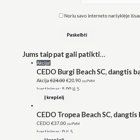
Noriu savo interneto naršyklėje išsaug
Jums taip pat gali patikti…
Akcija!
CEDO Burgi Beach SC, dangtis bal
Akcija
€
24.00
€
20.90
su PVM
Įvertinimas:
5.00
iš 5
Į krepšelį
CEDO Tropea Beach SC, dangtis b
CEDO
€
37.00
su PVM
Įvertinimas:
0
iš 5
Į krepšelį