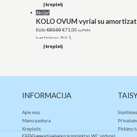
Į krepšelį
Akcija!
KOLO OVUM vyriai su amortizato
Kolo
€
83.00
€
71.00
su PVM
Įvertinimas:
0
iš 5
Į krepšelį
INFORMACIJA
TAIS
Apie mus
Siuntimas
Mano paskyra
Privatumo
Krepšelis
Pirkimo t
produkto
CEDO amortizatorius komplektas WC sėdynei
Susisiekite su mumis