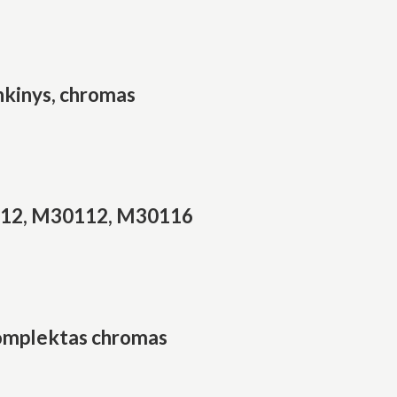
inkinys, chromas
0112, M30112, M30116
komplektas chromas