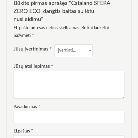
elgesiu, kai
Būkite pirmas aprašęs “Catalano SFERA
lankotės
ZERO ECO, dangtis baltas su lėtu
mūsų
svetainėje,
nusileidimu”
padidinate
galimybę
El. pašto adresas nebus skelbiamas.
Būtini laukeliai
pamatyti
pažymėti
*
suasmenintą
turinį ir
Jūsų įvertinimas
*
pasiūlymus.
Jūsų atsiliepimas
*
Pavadinimas
*
El.paštas
*