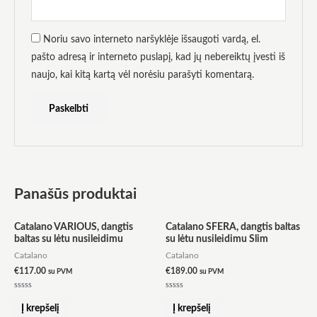
Noriu savo interneto naršyklėje išsaugoti vardą, el.
pašto adresą ir interneto puslapį, kad jų nebereiktų įvesti iš
naujo, kai kitą kartą vėl norėsiu parašyti komentarą.
Panašūs produktai
Catalano VARIOUS, dangtis
Catalano SFERA, dangtis baltas
baltas su lėtu nusileidimu
su lėtu nusileidimu Slim
Catalano
Catalano
€
117.00
€
189.00
su PVM
su PVM
Įvertinimas:
Įvertinimas:
0
0
Į krepšelį
Į krepšelį
iš
iš