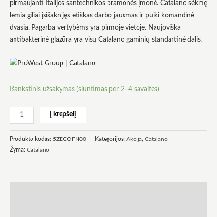
pirmaujanti Italijos santechnikos pramonės įmonė. Catalano sėkmę
lemia giliai įsišaknijęs etiškas darbo jausmas ir puiki komandinė
dvasia. Pagarba vertybėms yra pirmoje vietoje. Naujoviška
antibakterinė glazūra yra visų Catalano gaminių standartinė dalis.
Būtinas
Šie
slapukai
yra
Išankstinis užsakymas (siuntimas per 2–4 savaites)
privalomi.
Jie
reikalingi,
Į krepšelį
kad
svetainė
veiktų.
Produkto kodas:
5ZECOFN00
Kategorijos:
Akcija
,
Catalano
Žyma:
Catalano
Statistika
Siekdami
pagerinti
Aprašymas
svetainės
funkcionalumą
ir struktūrą,
Atsiliepimai (0)
atsižvelgdami į