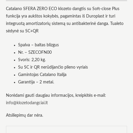
tai, kaip
Catalano SFERA ZERO ECO klozeto dangtis su Soft-close Plus
svetainė yra
naudojama.
funkcija yra aukštos kokybės, pagamintas iš Duroplast ir turi
integruotą amortizatorių sistemą su antibakterinė danga. Tualeto
sėdynė su SC+QR
Patirtis
Kad mūsų
svetainė
Spalva – baltas blizgus
veiktų kuo
Nr. – 5ZECOFN00
geriau jūsų
apsilankymo
Svoris: 2,20 kg.
metu. Jei
Su SC ir QR nerūdijančio plieno vyriais
atsisakysite
Gamintojas Catalano Italija
šių slapukų,
kai kurios
Garantija – 2 metai.
funkcijos iš
svetainės
išnyks.
Norėdami gauti daugiau informacijos, kreipkitės e-mail:
info@klozetodangciai.lt
Rinkodara
Atsiliepimų dar nėra.
Dalindamiesi
savo
pomėgiais ir