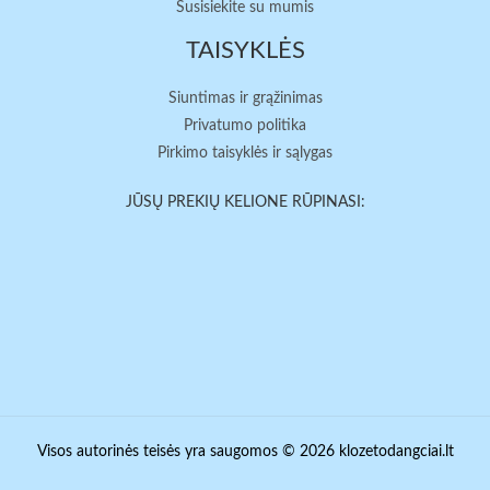
Susisiekite su mumis
TAISYKLĖS
Siuntimas ir grąžinimas
Privatumo politika
Pirkimo taisyklės ir sąlygas
JŪSŲ PREKIŲ KELIONE RŪPINASI:
Visos autorinės teisės yra saugomos © 2026 klozetodangciai.lt