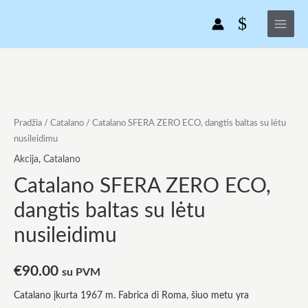
Pereiti
Main
ZERO
prie
ECO,
Menu
turinio
dangtis
baltas
produkto
su
kiekis:
lėtu
Catalano
nusileidimu
SFERA
Pradžia
/
Catalano
/ Catalano SFERA ZERO ECO, dangtis baltas su lėtu
ZERO
nusileidimu
ECO,
Akcija
,
Catalano
dangtis
Catalano SFERA ZERO ECO,
baltas
dangtis baltas su lėtu
su
lėtu
nusileidimu
nusileidimu
€
90.00
su PVM
Catalano įkurta 1967 m. Fabrica di Roma, šiuo metu yra