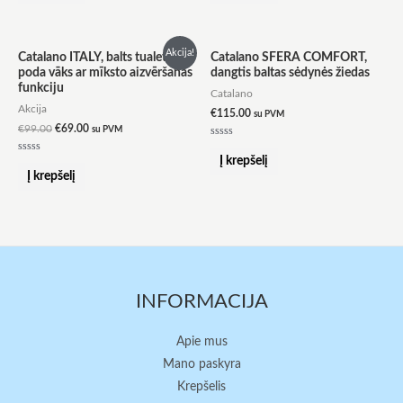
5
5
Original
Current
Akcija!
Catalano ITALY, balts tualetes
Catalano SFERA COMFORT,
price
price
poda vāks ar mīksto aizvēršanas
dangtis baltas sėdynės žiedas
was:
is:
funkciju
€99.00.
€69.00.
Catalano
Akcija
€
115.00
su PVM
€
99.00
€
69.00
su PVM
Įvertinimas:
0
Į krepšelį
Įvertinimas:
iš
0
Į krepšelį
5
iš
5
INFORMACIJA
Apie mus
Mano paskyra
Krepšelis