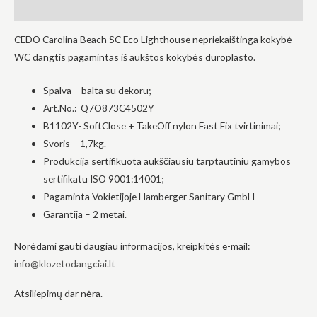
elgesiu, kai
Atsiliepimai (0)
lankotės
mūsų
CEDO Carolina Beach SC Eco Lighthouse nepriekaištinga kokybė –
svetainėje,
padidinate
WC dangtis pagamintas iš aukštos kokybės duroplasto.
galimybę
pamatyti
suasmenintą
Spalva – balta su dekoru;
turinį ir
Art.No.: Q7O873C4502Y
pasiūlymus.
B1102Y- SoftClose + TakeOff nylon Fast Fix tvirtinimai;
Svoris – 1,7kg.
Produkcija sertifikuota aukščiausiu tarptautiniu gamybos
sertifikatu ISO 9001:14001;
Pagaminta Vokietijoje Hamberger Sanitary GmbH
Garantija – 2 metai.
Norėdami gauti daugiau informacijos, kreipkitės e-mail:
info@klozetodangciai.lt
Atsiliepimų dar nėra.