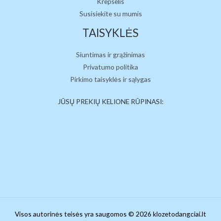
Krepšelis
Susisiekite su mumis
TAISYKLĖS
Siuntimas ir grąžinimas
Privatumo politika
Pirkimo taisyklės ir sąlygas
JŪSŲ PREKIŲ KELIONE RŪPINASI:
Visos autorinės teisės yra saugomos © 2026 klozetodangciai.lt