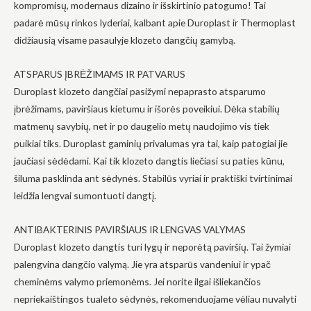
kompromisų, modernaus dizaino ir išskirtinio patogumo! Tai
padarė mūsų rinkos lyderiai, kalbant apie Duroplast ir Thermoplast
didžiausią visame pasaulyje klozeto dangčių gamybą.
ATSPARUS ĮBRĖŽIMAMS IR PATVARUS
Būtinas
Duroplast klozeto dangčiai pasižymi nepaprasto atsparumo
Šie
įbrėžimams, paviršiaus kietumu ir išorės poveikiui. Dėka stabilių
slapukai
yra
matmenų savybių, net ir po daugelio metų naudojimo vis tiek
privalomi.
puikiai tiks. Duroplast gaminių privalumas yra tai, kaip patogiai jie
Jie
reikalingi,
jaučiasi sėdėdami. Kai tik klozeto dangtis liečiasi su paties kūnu,
kad
šiluma pasklinda ant sėdynės. Stabilūs vyriai ir praktiški tvirtinimai
svetainė
veiktų.
leidžia lengvai sumontuoti dangtį.
ANTIBAKTERINIS PAVIRŠIAUS IR LENGVAS VALYMAS
Statistika
Duroplast klozeto dangtis turi lygų ir neporėtą paviršių. Tai žymiai
Siekdami
pagerinti
palengvina dangčio valymą. Jie yra atsparūs vandeniui ir ypač
svetainės
cheminėms valymo priemonėms. Jei norite ilgai išliekančios
funkcionalumą
nepriekaištingos tualeto sėdynės, rekomenduojame vėliau nuvalyti
ir struktūrą,
atsižvelgdami