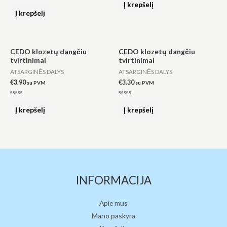
0
Į krepšelį
Įvertinimas:
iš
0
Į krepšelį
5
iš
5
CEDO klozetų dangčiu
CEDO klozetų dangčiu
tvirtinimai
tvirtinimai
ATSARGINĖS DALYS
ATSARGINĖS DALYS
€
3.90
€
3.30
su PVM
su PVM
Įvertinimas:
Įvertinimas:
0
0
Į krepšelį
Į krepšelį
iš
iš
5
5
INFORMACIJA
Apie mus
Mano paskyra