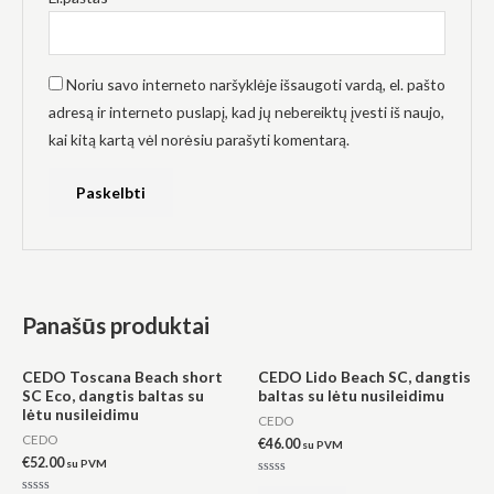
Noriu savo interneto naršyklėje išsaugoti vardą, el. pašto
adresą ir interneto puslapį, kad jų nebereiktų įvesti iš naujo,
kai kitą kartą vėl norėsiu parašyti komentarą.
Panašūs produktai
CEDO Toscana Beach short
CEDO Lido Beach SC, dangtis
SC Eco, dangtis baltas su
baltas su lėtu nusileidimu
lėtu nusileidimu
CEDO
CEDO
€
46.00
su PVM
€
52.00
su PVM
Įvertinimas: