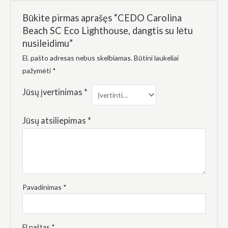
Būkite pirmas aprašęs “CEDO Carolina
Beach SC Eco Lighthouse, dangtis su lėtu
nusileidimu”
El. pašto adresas nebus skelbiamas.
Būtini laukeliai
pažymėti
*
Jūsų įvertinimas
*
Jūsų atsiliepimas
*
Pavadinimas
*
El.paštas
*