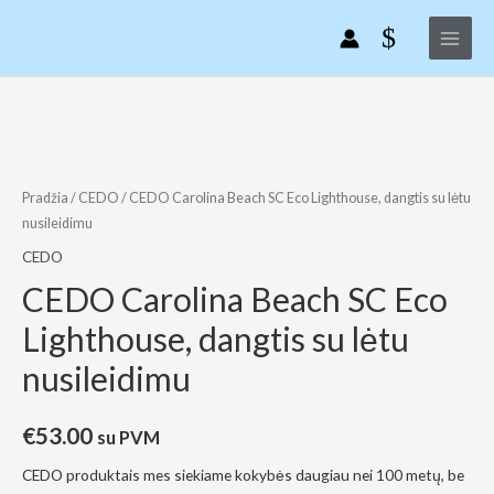
CEDO
Pereiti
Main
Carolina
prie
Menu
Beach
turinio
SC
Eco
produkto
Lighthouse,
kiekis:
dangtis
CEDO
su
Carolina
Pradžia
/
CEDO
/ CEDO Carolina Beach SC Eco Lighthouse, dangtis su lėtu
lėtu
Beach
nusileidimu
nusileidimu
SC
CEDO
Eco
CEDO Carolina Beach SC Eco
Lighthouse,
Lighthouse, dangtis su lėtu
dangtis
su
nusileidimu
lėtu
nusileidimu
€
53.00
su PVM
CEDO produktais mes siekiame kokybės daugiau nei 100 metų, be