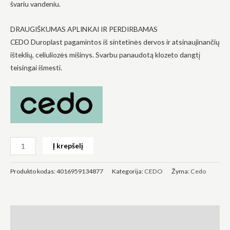
švariu vandeniu.
į tai, kaip
svetainė yra
naudojama.
DRAUGIŠKUMAS APLINKAI IR PERDIRBAMAS
CEDO Duroplast pagamintos iš sintetinės dervos ir atsinaujinančių
išteklių, celiuliozės mišinys. Svarbu panaudotą klozeto dangtį
Patirtis
teisingai išmesti.
Kad mūsų
svetainė
veiktų kuo
geriau jūsų
apsilankymo
metu. Jei
atsisakysite
šių slapukų,
kai kurios
Į krepšelį
funkcijos iš
svetainės
išnyks.
Produkto kodas:
4016959134877
Kategorija:
CEDO
Žyma:
Cedo
Rinkodara
Dalindamiesi
Aprašymas
savo
pomėgiais ir