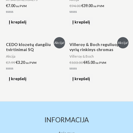
€
7.00
€
94.00
€
39.00
su PVM
su PVM
Įvertinimas:
Įvertinimas:
0
0
Į krepšelį
Į krepšelį
iš
iš
5
5
Original
Current
Original
Current
Akcija!
Akcija!
CEDO klozetų dangčiu
Villeroy & Boch reguliuojamų
price
price
price
price
tvirtinimai SQ
vyrių rinkinys chromas
was:
is:
was:
is:
€7.99.
€3.20.
€103.00.
€45.00.
Akcija
Villeroy & Boch
€
7.99
€
3.20
€
103.00
€
45.00
su PVM
su PVM
Įvertinimas:
Įvertinimas:
0
0
Į krepšelį
Į krepšelį
iš
iš
5
5
INFORMACIJA