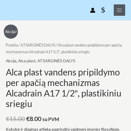
Alca
Pereiti
Main
plast
prie
Menu
vandens
turinio
pripildymo
per
produkto
Original
Current
Akcija!
apačią
kiekis:
price
price
mechanizmas
Alca
Pradžia
/
ATSARGINĖS DALYS
/ Alca plast vandens pripildymo per apačią
Alcadrain
plast
mechanizmas Alcadrain A17 1/2″, plastikiniu sriegiu
was:
is:
A17
vandens
Akcija
,
Alca plast
,
ATSARGINĖS DALYS
€15.00.
€8.00.
1/2",
pripildymo
Alca plast vandens pripildymo
plastikiniu
per
per apačią mechanizmas
sriegiu
apačią
mechanizmas
Alcadrain A17 1/2″, plastikiniu
Alcadrain
sriegiu
A17
1/2",
plastikiniu
€
15.00
€
8.00
su PVM
sriegiu
Kokybė ir dizainas atlieka pagrindinį vaidmenį įmonės filosofijoje.