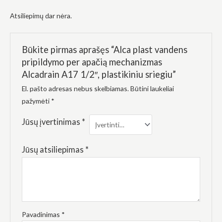
elgesiu, kai
lankotės
Atsiliepimų dar nėra.
mūsų
svetainėje,
padidinate
galimybę
Būkite pirmas aprašęs “Alca plast vandens
pamatyti
pripildymo per apačią mechanizmas
suasmenintą
turinį ir
Alcadrain A17 1/2″, plastikiniu sriegiu”
pasiūlymus.
El. pašto adresas nebus skelbiamas.
Būtini laukeliai
pažymėti
*
Jūsų įvertinimas
*
Jūsų atsiliepimas
*
Pavadinimas
*