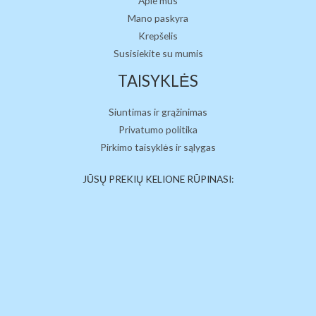
Apie mus
Mano paskyra
Krepšelis
Susisiekite su mumis
TAISYKLĖS
Siuntimas ir grąžinimas
Privatumo politika
Pirkimo taisyklės ir sąlygas
JŪSŲ PREKIŲ KELIONE RŪPINASI: