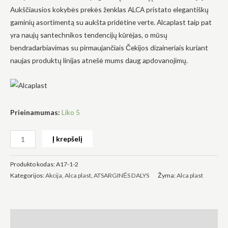
Aukščiausios kokybės prekės ženklas ALCA pristato elegantiškų
gaminių asortimentą su aukšta pridėtine verte. Alcaplast taip pat
yra naujų santechnikos tendencijų kūrėjas, o mūsų
bendradarbiavimas su pirmaujančiais Čekijos dizaineriais kuriant
naujas produktų linijas atnešė mums daug apdovanojimų.
Būtinas
Šie
slapukai
yra
privalomi.
Jie
Prieinamumas:
Liko 5
reikalingi,
kad
svetainė
Į krepšelį
veiktų.
Produkto kodas:
A17-1-2
Statistika
Kategorijos:
Akcija
,
Alca plast
,
ATSARGINĖS DALYS
Žyma:
Alca plast
Siekdami
pagerinti
svetainės
funkcionalumą
Aprašymas
ir struktūrą,
atsižvelgdami