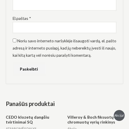
El.paštas
*
Noriu savo interneto naršyklėje išsaugoti vardą, el. pašto
adresą ir interneto puslapį, kad jų nebereiktų įvesti iš naujo,
kai kitą kartą vėl norėsiu parašyti komentarą.
Panašūs produktai
Original
Current
Akcija!
CEDO klozetų dangčiu
Villeroy & Boch fiksuotų
price
price
tvirtinimai SQ
chromuotų vyrių rinkinys
was:
is:
€94.00.
€39.00.
ATSARGINĖS DALYS
Akcija