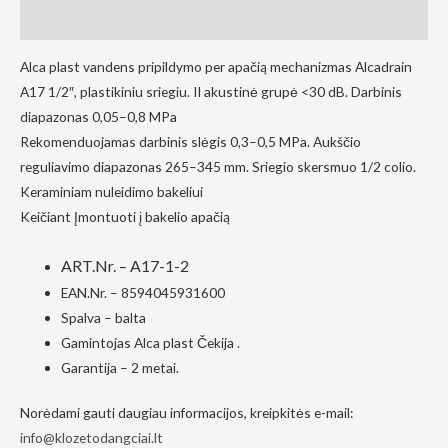
į tai, kaip
Atsiliepimai (0)
svetainė yra
naudojama.
Alca plast vandens pripildymo per apačią mechanizmas Alcadrain
A17 1/2″, plastikiniu sriegiu. II akustinė grupė <30 dB. Darbinis
Patirtis
diapazonas 0,05–0,8 MPa
Kad mūsų
Rekomenduojamas darbinis slėgis 0,3–0,5 MPa. Aukščio
svetainė
reguliavimo diapazonas 265–345 mm. Sriegio skersmuo 1/2 colio.
veiktų kuo
geriau jūsų
Keraminiam nuleidimo bakeliui
apsilankymo
Keičiant Įmontuoti į bakelio apačią
metu. Jei
atsisakysite
šių slapukų,
ART.Nr. – A17-1-2
kai kurios
funkcijos iš
EAN.Nr. – 8594045931600
svetainės
Spalva – balta
išnyks.
Gamintojas Alca plast Čekija .
Garantija – 2 metai.
Rinkodara
Dalindamiesi
Norėdami gauti daugiau informacijos, kreipkitės e-mail:
savo
info@klozetodangciai.lt
pomėgiais ir