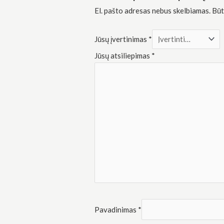
Rinkodara
El. pašto adresas nebus skelbiamas.
Būt
Dalindamiesi
savo
pomėgiais ir
elgesiu, kai
Jūsų įvertinimas
*
lankotės
Jūsų atsiliepimas
*
mūsų
svetainėje,
padidinate
galimybę
pamatyti
suasmenintą
turinį ir
pasiūlymus.
Pavadinimas
*