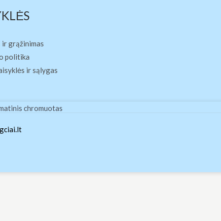
YKLĖS
 ir grąžinimas
 politika
aisyklės ir sąlygas
 matinis chromuotas
ciai.lt