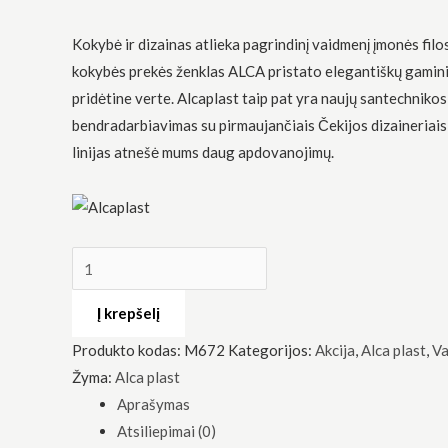
Kokybė ir dizainas atlieka pagrindinį vaidmenį įmonės filo
kokybės prekės ženklas ALCA pristato elegantiškų gamin
pridėtine verte. Alcaplast taip pat yra naujų santechnikos
bendradarbiavimas su pirmaujančiais Čekijos dizaineriais
linijas atnešė mums daug apdovanojimų.
Būtinas
Šie
slapukai
yra
privalomi.
Jie
reikalingi,
kad
svetainė
Į krepšelį
veiktų.
Produkto kodas:
M672
Kategorijos:
Akcija
,
Alca plast
,
Va
Žyma:
Alca plast
Statistika
Aprašymas
Siekdami
pagerinti
Atsiliepimai (0)
svetainės