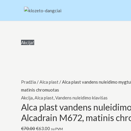
Pereiti
prie
turinio
produkto
Original
Current
Original
Current
Akcija!
kiekis:
price
price
price
price
Alca
was:
is:
was:
is:
plast
€70.00.
€63.00.
€20.00.
€18.00.
vandens
nuleidimo
Pradžia
/
Alca plast
/ Alca plast vandens nuleidimo mygt
mygtukas
matinis chromuotas
Alcadrain
Akcija
,
Alca plast
,
Vandens nuleidimo klavišas
Alca plast vandens nuleidim
M672,
matinis
Alcadrain M672, matinis ch
chromuotas
€
70.00
€
63.00
su PVM