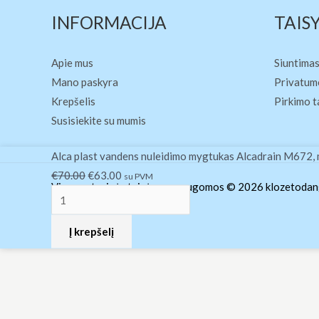
INFORMACIJA
TAIS
Apie mus
Siuntimas
Mano paskyra
Privatumo
Krepšelis
Pirkimo t
Susisiekite su mumis
produkto
Original
Current
Alca plast vandens nuleidimo mygtukas Alcadrain M672,
kiekis:
price
price
€
70.00
€
63.00
su PVM
Visos autorinės teisės yra saugomos © 2026 klozetodang
Alca
was:
is:
plast
€70.00.
€63.00.
Į krepšelį
vandens
nuleidimo
mygtukas
Alcadrain
M672,