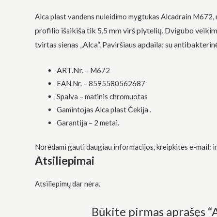
funkcionalumą
ir struktūrą,
Alca plast vandens nuleidimo mygtukas Alcadrain M672,
atsižvelgdami
profilio išsikiša tik 5,5 mm virš plytelių. Dvigubo vei
į tai, kaip
svetainė yra
tvirtas sienas „Alca“. Paviršiaus apdaila: su antibakte
naudojama.
ART.Nr. –
M672
Patirtis
EAN.Nr. – 8595580562687
Kad mūsų
Spalva – matinis chromuotas
svetainė
veiktų kuo
Gamintojas Alca plast Čekija .
geriau jūsų
Garantija – 2 metai.
apsilankymo
metu. Jei
atsisakysite
Norėdami gauti daugiau informacijos, kreipkitės e-mail:
i
šių slapukų,
Atsiliepimai
kai kurios
funkcijos iš
svetainės
Atsiliepimų dar nėra.
išnyks.
Būkite pirmas aprašęs “