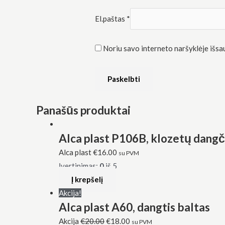
El.paštas
*
Noriu savo interneto naršyklėje išsaug
Panašūs produktai
Alca plast P106B, klozetų dangči
Alca plast
€
16.00
su PVM
Įvertinimas:
0
iš 5
Į krepšelį
Akcija!
Alca plast A60, dangtis baltas
Akcija
€
20.00
€
18.00
su PVM