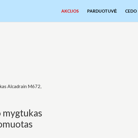
AKCIJOS
PARDUOTUVĖ
CEDO
ukas Alcadrain M672,
o mygtukas
romuotas