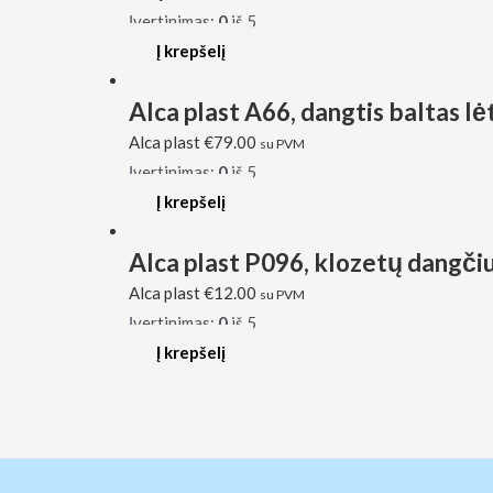
Įvertinimas:
0
iš 5
Į krepšelį
Alca plast A66, dangtis baltas lėt
Alca plast
€
79.00
su PVM
Įvertinimas:
0
iš 5
Į krepšelį
Alca plast P096, klozetų dangčiu
Alca plast
€
12.00
su PVM
Įvertinimas:
0
iš 5
Į krepšelį