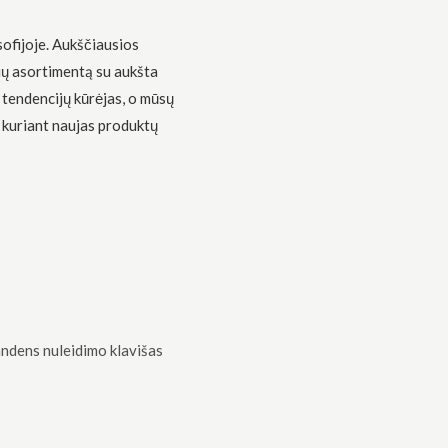
sofijoje. Aukščiausios
ių asortimentą su aukšta
 tendencijų kūrėjas, o mūsų
 kuriant naujas produktų
ndens nuleidimo klavišas