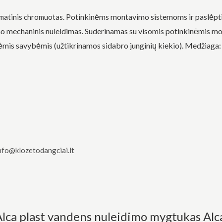
Potinkinėms montavimo sistemoms ir paslėpti
 matinis chromuotas.
kimo mechaninis nuleidimas. Suderinamas su visomis potinkinėmis mo
rinėmis savybėmis (užtikrinamos sidabro junginių kiekio). Medžiaga:
nfo@klozetodangciai.lt
Alca plast vandens nuleidimo mygtukas Al