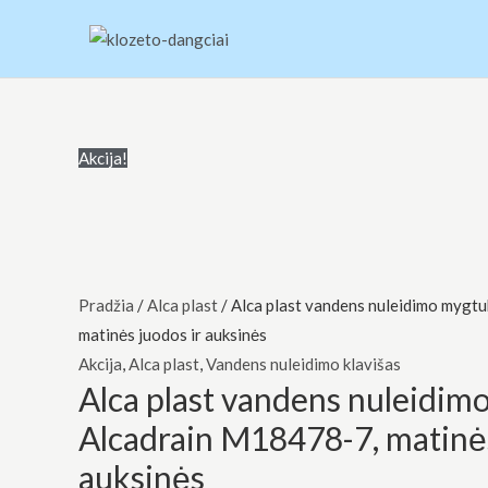
Pereiti
prie
turinio
produkto
Original
Current
Akcija!
kiekis:
price
price
Alca
was:
is:
plast
€104.00.
€99.00.
vandens
nuleidimo
Pradžia
/
Alca plast
/ Alca plast vandens nuleidimo mygt
mygtukas
matinės juodos ir auksinės
Alcadrain
Akcija
,
Alca plast
,
Vandens nuleidimo klavišas
Alca plast vandens nuleidim
M18478-
7,
Alcadrain M18478-7, matinės
matinės
auksinės
juodos