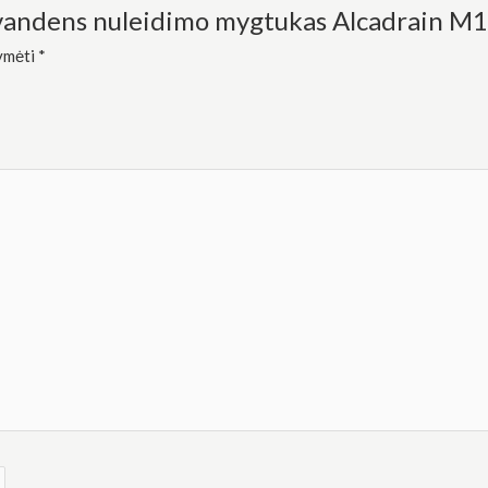
 vandens nuleidimo mygtukas Alcadrain M1
žymėti
*