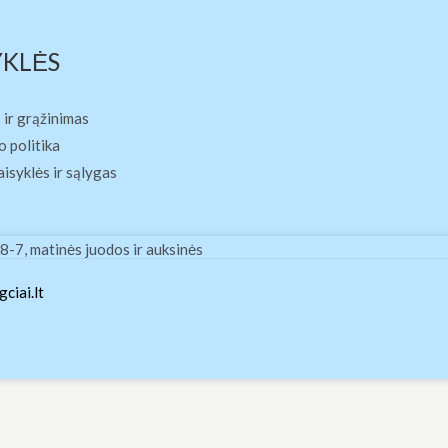
YKLĖS
 ir grąžinimas
 politika
aisyklės ir sąlygas
-7, matinės juodos ir auksinės
ciai.lt