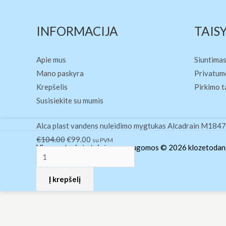
INFORMACIJA
TAIS
Apie mus
Siuntimas
Mano paskyra
Privatumo
Krepšelis
Pirkimo t
Susisiekite su mumis
produkto
Original
Current
Alca plast vandens nuleidimo mygtukas Alcadrain M18478
kiekis:
price
price
€
104.00
€
99.00
su PVM
Visos autorinės teisės yra saugomos © 2026 klozetodang
Alca
was:
is:
plast
€104.00.
€99.00.
Į krepšelį
vandens
nuleidimo
mygtukas
Alcadrain