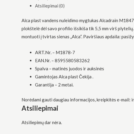
funkcionalumą
Atsiliepimai (0)
ir struktūrą,
atsižvelgdami
į tai, kaip
Alca plast vandens nuleidimo mygtukas Alcadrain M18478
svetainė yra
plokštelė dėl savo profilio išsikiša tik 5,5 mm virš plyte
naudojama.
montuoti į tvirtas sienas „Alca“. Paviršiaus apdaila: pasi
Patirtis
ART.Nr. –
M1878-7
Kad mūsų
EAN.Nr. – 8595580583262
svetainė
veiktų kuo
Spalva – matinės juodos ir auksinės
geriau jūsų
Gamintojas Alca plast Čekija .
apsilankymo
metu. Jei
Garantija – 2 metai.
atsisakysite
šių slapukų,
kai kurios
Norėdami gauti daugiau informacijos, kreipkitės e-mail:
i
funkcijos iš
Atsiliepimai
svetainės
išnyks.
Atsiliepimų dar nėra.