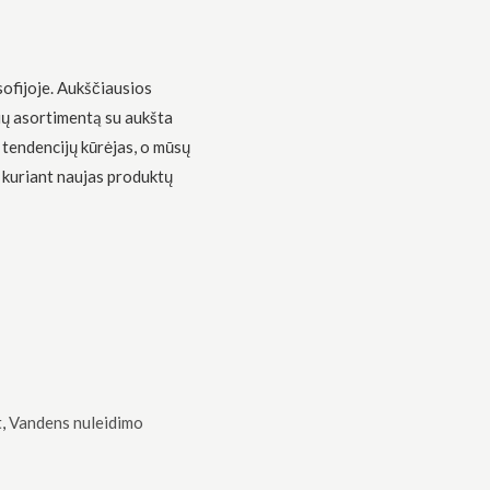
sofijoje. Aukščiausios
ių asortimentą su aukšta
 tendencijų kūrėjas, o mūsų
 kuriant naujas produktų
t
,
Vandens nuleidimo