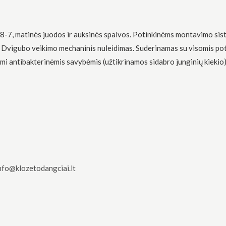
-7, matinės juodos ir auksinės spalvos. Potinkinėms montavimo sist
lių. Dvigubo veikimo mechaninis nuleidimas. Suderinamas su visomis po
žymi antibakterinėmis savybėmis (užtikrinamos sidabro junginių kiekio
nfo@klozetodangciai.lt