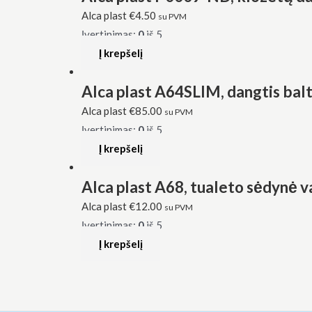
Alca plast
€
4.50
su PVM
Įvertinimas:
0
iš 5
Į krepšelį
Alca plast A64SLIM, dangtis balta
Alca plast
€
85.00
su PVM
Įvertinimas:
0
iš 5
Į krepšelį
Alca plast A68, tualeto sėdynė v
Alca plast
€
12.00
su PVM
Įvertinimas:
0
iš 5
Į krepšelį