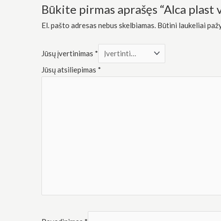
Rinkodara
Būkite pirmas aprašęs “Alca plast
Dalindamiesi
savo
El. pašto adresas nebus skelbiamas.
Būtini laukeliai pa
pomėgiais ir
elgesiu, kai
lankotės
Jūsų įvertinimas
*
mūsų
svetainėje,
Jūsų atsiliepimas
*
padidinate
galimybę
pamatyti
suasmenintą
turinį ir
pasiūlymus.