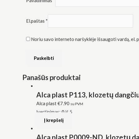
Pavadinimas
*
El.paštas
*
Noriu savo interneto naršyklėje išsaugoti vardą, el. pa
Panašūs produktai
Alca plast P113, klozetų dangčiu
Alca plast
€
7.90
su PVM
Įvertinimas:
0
iš 5
Į krepšelį
Alca plast P0009-ND, klozetų da