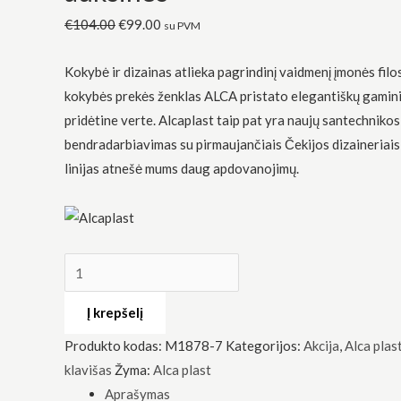
ir
€
104.00
€
99.00
su PVM
auksinės
Kokybė ir dizainas atlieka pagrindinį vaidmenį įmonės filo
kokybės prekės ženklas ALCA pristato elegantiškų gamin
pridėtine verte. Alcaplast taip pat yra naujų santechnikos
Būtinas
bendradarbiavimas su pirmaujančiais Čekijos dizaineriais
Šie
linijas atnešė mums daug apdovanojimų.
slapukai
yra
privalomi.
Jie
reikalingi,
kad
svetainė
veiktų.
Į krepšelį
Produkto kodas:
M1878-7
Kategorijos:
Akcija
,
Alca plas
Statistika
Siekdami
klavišas
Žyma:
Alca plast
pagerinti
Aprašymas
svetainės