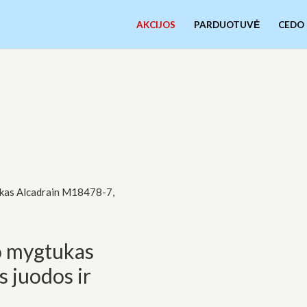
AKCIJOS
PARDUOTUVĖ
CEDO
ukas Alcadrain M18478-7,
o mygtukas
 juodos ir