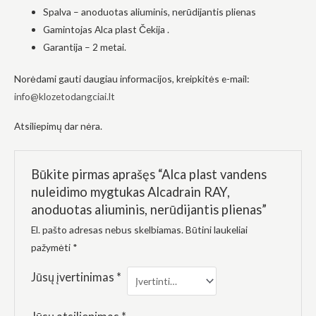
elgesiu, kai
Spalva – anoduotas aliuminis, nerūdijantis plienas
lankotės
Gamintojas Alca plast Čekija .
mūsų
svetainėje,
Garantija – 2 metai.
padidinate
galimybę
pamatyti
Norėdami gauti daugiau informacijos, kreipkitės e-mail:
suasmenintą
info@klozetodangciai.lt
turinį ir
pasiūlymus.
Atsiliepimų dar nėra.
Būkite pirmas aprašęs “Alca plast vandens
nuleidimo mygtukas Alcadrain RAY,
anoduotas aliuminis, nerūdijantis plienas”
El. pašto adresas nebus skelbiamas.
Būtini laukeliai
pažymėti
*
Jūsų įvertinimas
*