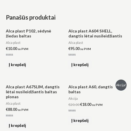
Panašūs produktai
Alca plast P102, sėdynė
Alca plast A604 SHELL,
žiedas baltas
dangtis lėtai nusileidžiantis
Alca plast
Alca plast
€
10.00
€
95.00
su PVM
su PVM
Įvertinimas:
Įvertinimas:
0
0
Į krepšelį
Į krepšelį
iš
iš
5
5
Original
Current
Akcija!
Alca plast A67SLIM, dangtis
Alca plast A60, dangtis
price
price
lėtai nusileidžiantis baltas
baltas
was:
is:
plonas
€20.00.
€18.00.
Akcija
Alca plast
€
20.00
€
18.00
su PVM
€
88.00
su PVM
Įvertinimas:
0
Į krepšelį
Įvertinimas:
iš
0
Į krepšelį
5
iš
5