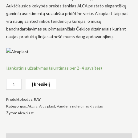
Aukščiausios kokybės prekės ženklas ALCA pristato elegantiškų
gaminių asortimentą su aukšta pridėtine verte. Alcaplast taip pat
yra naujų santechnikos tendencijų kūrėjas, o mūsų
bendradarbiavimas su pirmaujančiais Čekijos dizaineriais kuriant
naujas produktų linijas atnešė mums daug apdovanojimų.
Būtinas
Šie
slapukai
yra
privalomi.
Jie
Išankstinis užsakymas (siuntimas per 2–4 savaites)
reikalingi,
kad
svetainė
Į krepšelį
veiktų.
Produkto kodas:
RAY
Statistika
Kategorijos:
Akcija
,
Alca plast
,
Vandens nuleidimo klavišas
Siekdami
Žyma:
Alca plast
pagerinti
svetainės
funkcionalumą
ir struktūrą,
atsižvelgdami