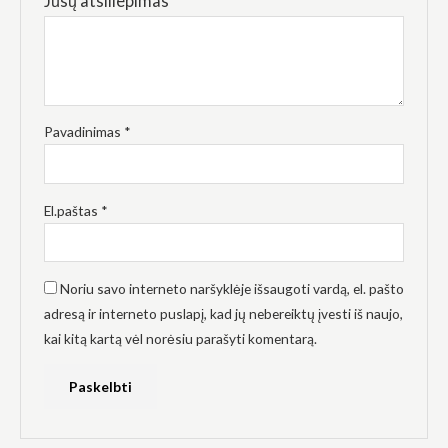
Jūsų atsiliepimas
*
Pavadinimas
*
El.paštas
*
Noriu savo interneto naršyklėje išsaugoti vardą, el. pašto
adresą ir interneto puslapį, kad jų nebereiktų įvesti iš naujo,
kai kitą kartą vėl norėsiu parašyti komentarą.