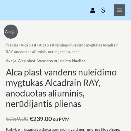
Pereiti
Main
vandens
prie
nuleidimo
Menu
turinio
mygtukas
Alcadrain
produkto
Original
Current
Akcija!
RAY,
kiekis:
anoduotas
price
price
Alca
Pradžia
/
Alca plast
/ Alca plast vandens nuleidimo mygtukas Alcadrain
aliuminis,
plast
RAY, anoduotas aliuminis, nerūdijantis plienas
was:
is:
nerūdijantis
vandens
Akcija
,
Alca plast
,
Vandens nuleidimo klavišas
plienas
€259.00.
€239.00.
nuleidimo
Alca plast vandens nuleidimo
mygtukas
mygtukas Alcadrain RAY,
Alcadrain
RAY,
anoduotas aliuminis,
anoduotas
nerūdijantis plienas
aliuminis,
nerūdijantis
plienas
€
259.00
€
239.00
su PVM
Kokybė ir dizainas atlieka pagrindinį vaidmenį įmonės filosofijoje.