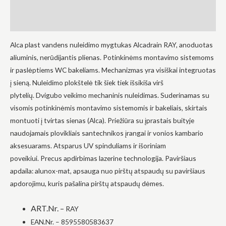
Aprašymas
į tai, kaip
svetainė yra
Atsiliepimai (0)
naudojama.
Alca plast vandens nuleidimo mygtukas Alcadrain RAY, anoduotas
aliuminis, nerūdijantis plienas. Potinkinėms montavimo sistemoms
Patirtis
Kad mūsų
ir paslėptiems WC bakeliams. Mechanizmas yra visiškai integruotas
svetainė
į sieną. Nuleidimo plokštelė tik šiek tiek išsikiša virš
veiktų kuo
geriau jūsų
plytelių. Dvigubo veikimo mechaninis nuleidimas. Suderinamas su
apsilankymo
visomis potinkinėmis montavimo sistemomis ir bakeliais, skirtais
metu. Jei
atsisakysite
montuoti į tvirtas sienas (Alca). Priežiūra su įprastais buityje
šių slapukų,
naudojamais plovikliais santechnikos įrangai ir vonios kambario
kai kurios
funkcijos iš
aksesuarams. Atsparus UV spinduliams ir išoriniam
svetainės
poveikiui. Precus apdirbimas lazerine technologija. Paviršiaus
išnyks.
apdaila: alunox-mat, apsauga nuo pirštų atspaudų su paviršiaus
apdorojimu, kuris pašalina pirštų atspaudų dėmes.
Rinkodara
Dalindamiesi
ART.Nr. –
RAY
savo
pomėgiais ir
EAN.Nr. – 8595580583637