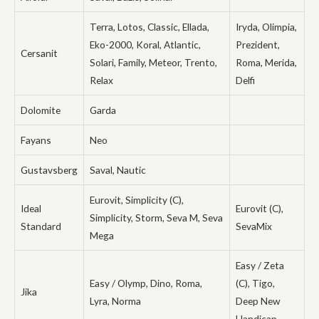
elgesiu, kai
lankotės
Terra, Lotos, Classic, Ellada,
Iryda, Olimpia,
mūsų
svetainėje,
Eko-2000, Koral, Atlantic,
Prezident,
Cersanit
padidinate
Solari, Family, Meteor, Trento,
Roma, Merida,
galimybę
pamatyti
Relax
Delfi
suasmenintą
turinį ir
Dolomite
Garda
pasiūlymus.
Fayans
Neo
Gustavsberg
Saval, Nautic
Eurovit, Simplicity (C),
Ideal
Eurovit (C),
Simplicity, Storm, Seva M, Seva
Standard
SevaMix
Mega
Easy / Zeta
Easy / Olymp, Dino, Roma,
(C), Tigo,
Jika
Lyra, Norma
Deep New
Handicap