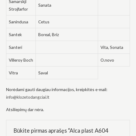
Samarskji
Sanata
Strojfarfor
Sanindusa
Cetus
Santek
Boreal, Briz
Santeri
Vita, Sonata
Villeroy Boch
O.novo
Vitra
Saval
Norėdami gauti daugiau informacijos, kreipkitės e-mail:
info@klozetodangciai.lt
Atsiliepimų dar nėra.
Būkite pirmas aprašęs “Alca plast A604