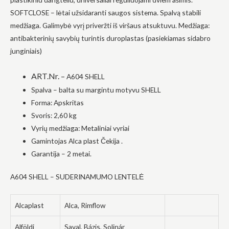
į tai, kaip
SOFTCLOSE – lėtai užsidaranti saugos sistema. Spalvą stabili
svetainė yra
medžiaga. Galimybė vyrį priveržti iš viršaus atsuktuvu. Medžiaga:
naudojama.
antibakterinių savybių turintis duroplastas (pasiekiamas sidabro
junginiais)
Patirtis
Kad mūsų
ART.Nr. –
A604 SHELL
svetainė
veiktų kuo
Spalva – balta su margintu motyvu SHELL
geriau jūsų
Forma: Apskritas
apsilankymo
metu. Jei
Svoris: 2,60 kg
atsisakysite
Vyrių medžiaga: Metaliniai vyriai
šių slapukų,
kai kurios
Gamintojas Alca plast Čekija .
funkcijos iš
Garantija – 2 metai.
svetainės
išnyks.
A604 SHELL – SUDERINAMUMO LENTELĖ
Rinkodara
Alcaplast
Alca, Rimflow
Dalindamiesi
savo
pomėgiais ir
Alföldi
Saval, Bázis, Solinár