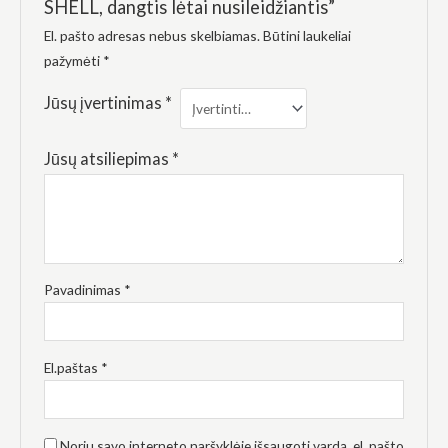
SHELL, dangtis lėtai nusileidžiantis”
El. pašto adresas nebus skelbiamas.
Būtini laukeliai
pažymėti
*
Jūsų įvertinimas
*
Jūsų atsiliepimas
*
Pavadinimas
*
El.paštas
*
Noriu savo interneto naršyklėje išsaugoti vardą, el. pašto