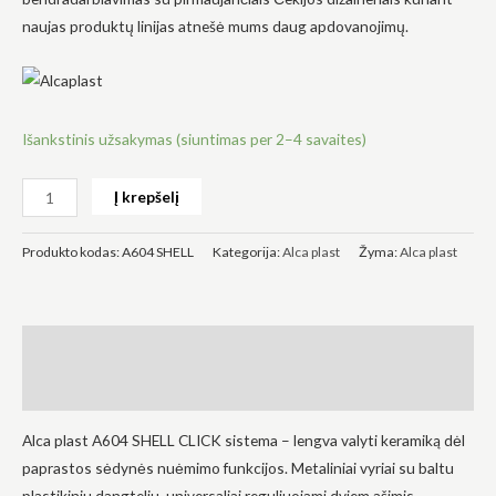
naujas produktų linijas atnešė mums daug apdovanojimų.
Išankstinis užsakymas (siuntimas per 2–4 savaites)
Būtinas
Šie
slapukai
Į krepšelį
yra
privalomi.
Jie
Produkto kodas:
A604 SHELL
Kategorija:
Alca plast
Žyma:
Alca plast
reikalingi,
kad
svetainė
veiktų.
Aprašymas
Statistika
Atsiliepimai (0)
Siekdami
pagerinti
Alca plast A604 SHELL CLICK sistema – lengva valyti keramiką dėl
svetainės
funkcionalumą
paprastos sėdynės nuėmimo funkcijos. Metaliniai vyriai su baltu
ir struktūrą,
plastikiniu dangteliu, universaliai reguliuojami dviem ašimis.
atsižvelgdami