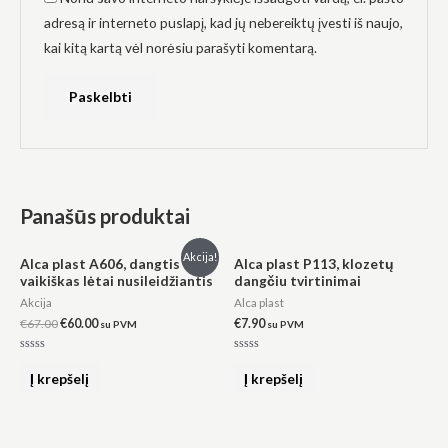
adresą ir interneto puslapį, kad jų nebereiktų įvesti iš naujo,
kai kitą kartą vėl norėsiu parašyti komentarą.
Panašūs produktai
Original
Current
Akcija!
Alca plast A606, dangtis
Alca plast P113, klozetų
price
price
vaikiškas lėtai nusileidžiantis
dangčiu tvirtinimai
was:
is:
€67.00.
€60.00.
Akcija
Alca plast
€
67.00
€
60.00
€
7.90
su PVM
su PVM
Įvertinimas:
Įvertinimas:
0
0
Į krepšelį
Į krepšelį
iš
iš
5
5