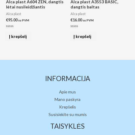
Alca plast A604 ZEN, dangtis
Alca plast A3553 BASIC,
lėtai nusileidžiantis
dangtis baltas
Alca plast
Alca plast
€
95.00
€
16.00
su PVM
su PVM
Įvertinimas:
Įvertinimas:
0
0
Į krepšelį
Į krepšelį
iš
iš
5
5
INFORMACIJA
Apie mus
Mano paskyra
Krepšelis
Susisiekite su mumis
TAISYKLĖS