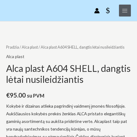
Pereiti
Main
A604
prie
SHELL,
Menu
turinio
dangtis
lėtai
produkto
nusileidžiantis
kiekis:
Alca
Pradžia
/
Alca plast
/ Alca plast A604 SHELL, dangtis lėtai nusileidžiantis
plast
Alca plast
A604
Alca plast A604 SHELL, dangtis
SHELL,
lėtai nusileidžiantis
dangtis
lėtai
nusileidžiantis
€
95.00
su PVM
Kokybė ir dizainas atlieka pagrindinį vaidmenį įmonės filosofijoje.
Aukščiausios kokybės prekės ženklas ALCA pristato elegantiškų
gaminių asortimentą su aukšta pridėtine verte. Alcaplast taip pat
yra naujų santechnikos tendencijų kūrėjas, o mūsų
bendradarbiavimas su pirmaujančiais Čekijos dizaineriais kuriant