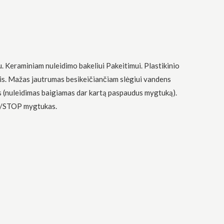
Keraminiam nuleidimo bakeliui Pakeitimui. Plastikinio
gis. Mažas jautrumas besikeičiančiam slėgiui vandens
s (nuleidimas baigiamas dar kartą paspaudus mygtuką).
RT/STOP mygtukas.