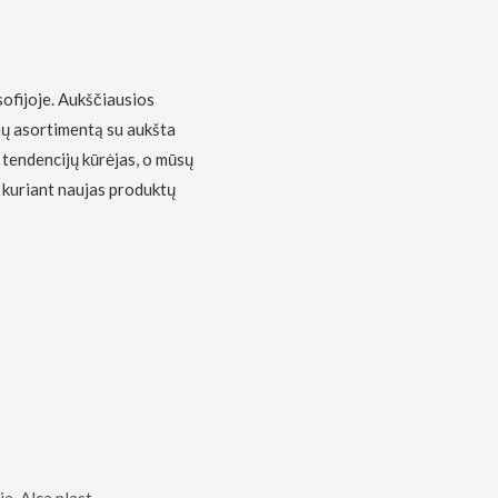
sofijoje. Aukščiausios
ių asortimentą su aukšta
 tendencijų kūrėjas, o mūsų
 kuriant naujas produktų