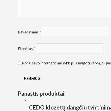
Pavadinimas
*
El.paštas
*
Noriu savo interneto naršyklėje išsaugoti vardą, el. pašt
Panašūs produktai
CEDO klozetų dangčiu tvirtinim