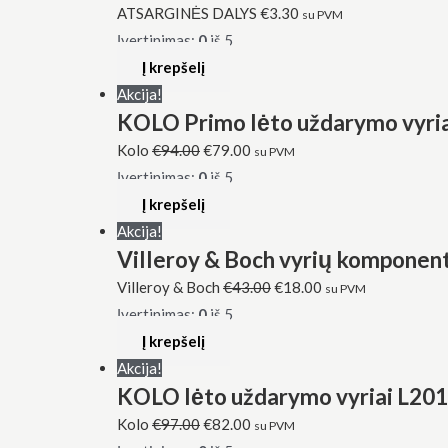
ATSARGINĖS DALYS
€
3.30
su PVM
Įvertinimas:
0
iš 5
Į krepšelį
Akcija!
KOLO Primo lėto uždarymo vyri
Kolo
€
94.00
€
79.00
su PVM
Įvertinimas:
0
iš 5
Į krepšelį
Akcija!
Villeroy & Boch vyrių komponenta
Villeroy & Boch
€
43.00
€
18.00
su PVM
Įvertinimas:
0
iš 5
Į krepšelį
Akcija!
KOLO lėto uždarymo vyriai L2
Kolo
€
97.00
€
82.00
su PVM