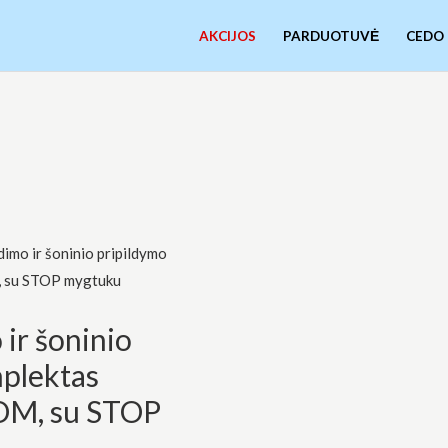
AKCIJOS
PARDUOTUVĖ
CEDO
dimo ir šoninio pripildymo
, su STOP mygtuku
 ir šoninio
plektas
OM, su STOP