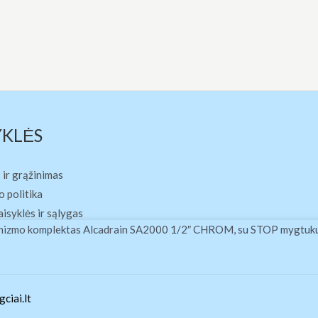
YKLĖS
 ir grąžinimas
 politika
aisyklės ir sąlygas
chanizmo komplektas Alcadrain SA2000 1/2″ CHROM, su STOP mygtuk
ciai.lt