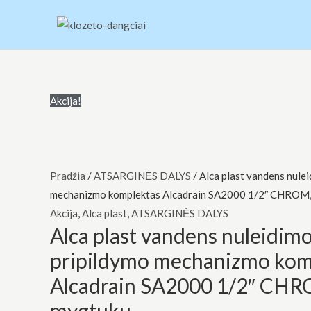
Pereiti
prie
turinio
produkto
Original
Current
Original
Original
Current
Current
Original
Current
Akcija!
kiekis:
price
price
price
price
price
price
price
price
Alca
was:
is:
was:
was:
is:
is:
was:
is:
plast
€30.00.
€20.00.
€94.00.
€97.00.
€79.00.
€82.00.
€43.00.
€18.00.
vandens
Pradžia
/
ATSARGINĖS DALYS
/ Alca plast vandens nulei
nuleidimo
mechanizmo komplektas Alcadrain SA2000 1/2″ CHROM
ir
Akcija
,
Alca plast
,
ATSARGINĖS DALYS
Alca plast vandens nuleidimo
šoninio
pripildymo
pripildymo mechanizmo kom
mechanizmo
Alcadrain SA2000 1/2″ CHR
komplektas
mygtuku
Alcadrain