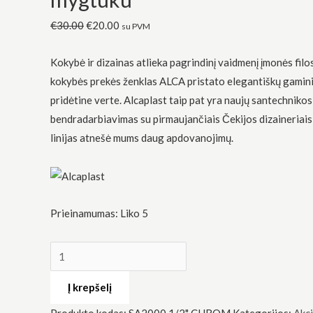
SA2000
€
30.00
€
20.00
su PVM
1/2"
CHROM,
Kokybė ir dizainas atlieka pagrindinį vaidmenį įmonės filo
su
kokybės prekės ženklas ALCA pristato elegantiškų gamin
STOP
pridėtine verte. Alcaplast taip pat yra naujų santechnikos
mygtuku
Būtinas
bendradarbiavimas su pirmaujančiais Čekijos dizaineriais
Šie
slapukai
linijas atnešė mums daug apdovanojimų.
yra
privalomi.
Jie
reikalingi,
kad
svetainė
Prieinamumas:
Liko 5
veiktų.
Statistika
Siekdami
Į krepšelį
pagerinti
svetainės