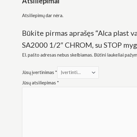
Atsiliepimai
Rinkodara
Dalindamiesi
savo
Atsiliepimų dar nėra.
pomėgiais ir
elgesiu, kai
lankotės
Būkite pirmas aprašęs “Alca plast 
mūsų
svetainėje,
SA2000 1/2″ CHROM, su STOP myg
padidinate
galimybę
El. pašto adresas nebus skelbiamas.
Būtini laukeliai pažy
pamatyti
suasmenintą
turinį ir
Jūsų įvertinimas
*
pasiūlymus.
Jūsų atsiliepimas
*