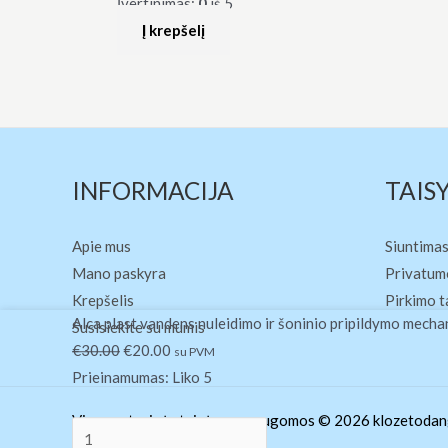
Įvertinimas:
0
iš 5
Į krepšelį
INFORMACIJA
TAIS
Apie mus
Siuntimas
Mano paskyra
Privatumo
Krepšelis
Pirkimo t
produkto
Original
Current
Alca plast vandens nuleidimo ir šoninio pripildymo me
Susisiekite su mumis
kiekis:
price
price
€
30.00
€
20.00
su PVM
Alca
was:
is:
Prieinamumas:
Liko 5
plast
€30.00.
€20.00.
Visos autorinės teisės yra saugomos © 2026 klozetodang
vandens