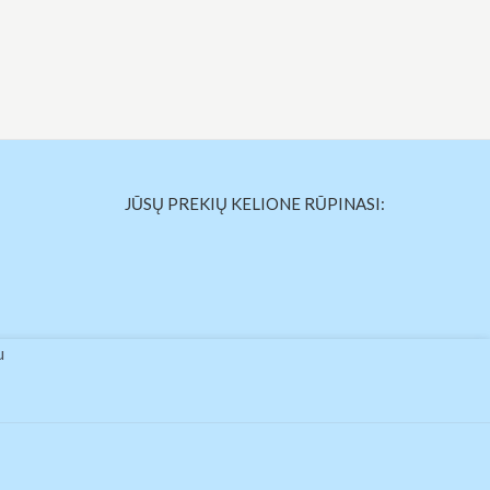
JŪSŲ PREKIŲ KELIONE RŪPINASI:
u