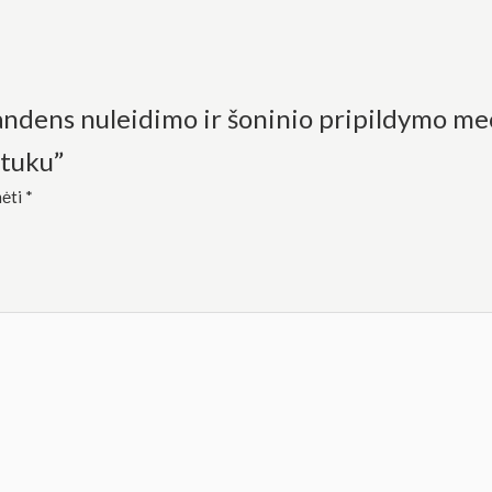
vandens nuleidimo ir šoninio pripildymo 
tuku”
mėti
*