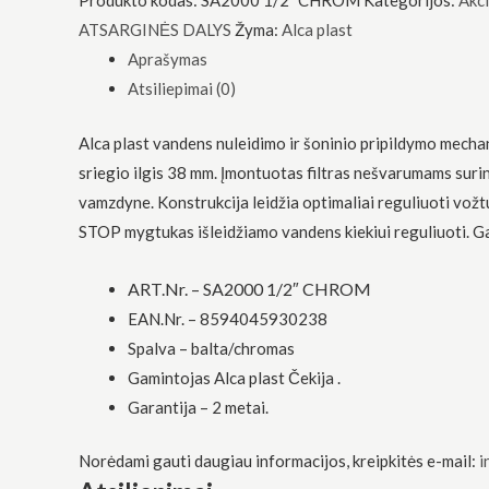
Produkto kodas:
SA2000 1/2" CHROM
Kategorijos:
Akci
funkcionalumą
ATSARGINĖS DALYS
Žyma:
Alca plast
ir struktūrą,
atsižvelgdami
Aprašymas
į tai, kaip
Atsiliepimai (0)
svetainė yra
naudojama.
Alca plast vandens nuleidimo ir šoninio pripildymo mec
sriegio ilgis 38 mm. Įmontuotas filtras nešvarumams suri
Patirtis
vamzdyne. Konstrukcija leidžia optimaliai reguliuoti vo
Kad mūsų
svetainė
STOP mygtukas išleidžiamo vandens kiekiui reguliuoti.
veiktų kuo
geriau jūsų
apsilankymo
ART.Nr. – SA2000 1/2″ CHROM
metu. Jei
EAN.Nr. – 8594045930238
atsisakysite
šių slapukų,
Spalva – balta/chromas
kai kurios
Gamintojas Alca plast Čekija .
funkcijos iš
svetainės
Garantija – 2 metai.
išnyks.
Norėdami gauti daugiau informacijos, kreipkitės e-mail:
i