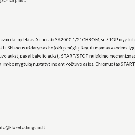
ja
,
Alca plast
,
hanizmo komplektas Alcadrain SA2000 1/2″ CHROM, su STOP mygtuku. 
nkti. Sklandus uždarymas be jokių smūgių. Reguliuojamas vandens ly
žtuvo aukštį pagal bakelio aukštį. START/STOP nuleidimo mechanizma
 Galimybė mygtuką nustatyti ne ant vožtuvo ašies. Chromuotas STA
nfo@klozetodangciai.lt